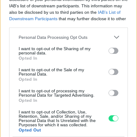
Powered by
LocalImpact
IAB’s list of downstream participants. This information may
also be disclosed by us to third parties on the
IAB’s List of
Downstream Participants
that may further disclose it to other
Garanzia di due anni
sui prodotti usati, verificati dal
third parties.
nostro laboratorio di assistenza.
Please note that this website/app uses one or more Google
Personal Data Processing Opt Outs
Reso facile e gratuito
entro 28 giorni.
services and may gather and store information including but
Spedizione gratuita
per ordini superiori a 150 euro.
not limited to your visit or usage behaviour. You may click to
I want to opt-out of the Sharing of my
personal data.
Per maggiori dettagli consultate la nostra
Guida
grant or deny consent to Google and its third-party tags to
Opted In
all'acquisto
.
use your data for below specified purposes in below Google
consent section.
I want to opt-out of the Sale of my
Personal Data.
Opted In
I want to opt-out of processing my
Personal Data for Targeted Advertising.
Opted In
I want to opt-out of Collection, Use,
Contattaci per richiedere maggiori
Retention, Sale, and/or Sharing of my
Personal Data that Is Unrelated with the
informazioni o prenotare una
Purposes for which it was collected.
Opted Out
videochiamata: