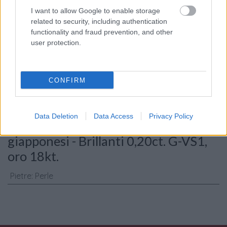
I want to allow Google to enable storage
related to security, including authentication
functionality and fraud prevention, and other
Consenso al
user protection.
trattamento dati
personali
*
CONFIRM
Invia
Data Deletion
Data Access
Privacy Policy
Caratteristiche: Orecchini con perle
giapponesi - Brillanti 0,20ct. G-VS1,
oro 18kt.
Pietre
:
Perle