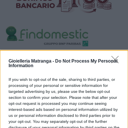
Visualizza proposte di finanziamento
Gioielleria Matranga -
Do Not Process My Personal
Politiche dei prezzi online
Information
Caratteristiche Prodotto
iRef:
93
If you wish to opt-out of the sale, sharing to third parties, or
processing of your personal or sensitive information for
targeted advertising by us, please use the below opt-out
Google
section to confirm your selection. Please note that after your
opt-out request is processed you may continue seeing
4.8
interest-based ads based on personal information utilized by
us or personal information disclosed to third parties prior to
Basato su 408 reviews
your opt-out. You may separately opt-out of the further
disclosure of your personal information by third parties on the