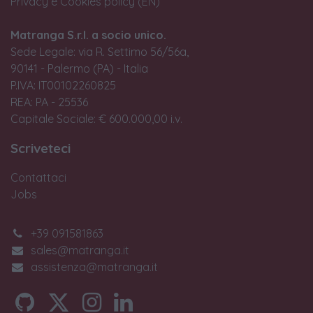
Privacy e Cookies policy (EN)
Matranga S.r.l. a socio unico.
Sede Legale: via R. Settimo 56/56a,
90141 - Palermo (PA) - Italia
P.IVA: IT00102260825
REA: PA - 25536
Capitale Sociale: € 600.000,00 i.v.
Scriveteci
Contattaci
Jobs
+39 091581863
sales@matranga.it
assistenza@matranga.it