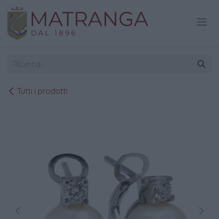
Passa al contenuto
Tutti i prodotti