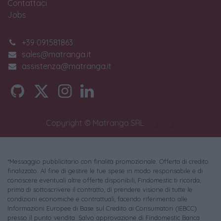
Contattaci
Jobs
+39 091581863
sales@matranga.it
assistenza@matranga.it
Copyright © Matranga SRL
*Messaggio pubblicitario con finalità promozionale. Offerta di credito
finalizzato. Al fine di gestire le tue spese in modo responsabile e di
conoscere eventuali altre offerte disponibili, Findomestic ti ricorda,
prima di sottoscrivere il contratto, di prendere visione di tutte le
condizioni economiche e contrattuali, facendo riferimento alle
Informazioni Europee di Base sul Credito ai Consumatori (IEBCC)
presso il punto vendita. Salvo approvazione di Findomestic Banca