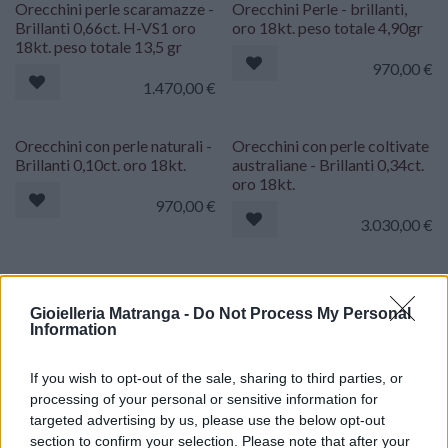
Orecchini perle scaramazze -
Orecchini Perle - brillanti,
Brillanti 0,66ct. H-VS1 oro
oro 18kt. peso totale 4,90gr
18kt. peso totale 13,5 gr
970,00
€
1.470,00
€
Orecchini con perle naturali -
Orecchini con perle coltivate
Brillanti 0,10ct. oro 18kt.
australiane - Brillanti 0,34ct.
oro 18kt.
970,00
€
3.030,00
€
Orecchini perle barocche -
Orecchini Perle giapponesi
Brillanti 0,09ct. oro 18kt.
coltivate - Brillanti 0,34ct,
Gioielleria Matranga -
Do Not Process My Personal
oro 18kt. peso totale 8gr
Information
1.047,00
€
1.730,00
€
If you wish to opt-out of the sale, sharing to third parties, or
processing of your personal or sensitive information for
Orecchini con perle coltivate
Orecchini con perle
targeted advertising by us, please use the below opt-out
australiane - Brillanti 0,50ct.
australiane coltivate -
section to confirm your selection. Please note that after your