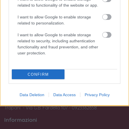
I nostri orari di apertura (Palermo e
related to functionality of the website or app.
Trapani):
I want to allow Google to enable storage
Lun:
related to personalization.
dalle 15:45 alle 19:30
Dal Mar al Sab:
I want to allow Google to enable storage
dalle 09:45 alle 13:15 e
related to security, including authentication
dalle 15:45 alle 19:30
functionality and fraud prevention, and other
Dom:
user protection.
Chiuso
Si avvisa la clientela che dopo le 19:00 non si potranno eseguire
CONFIRM
interventi in laboratorio o operazioni di perizia e stima.
Le nostre sedi:
Data Deletion
Data Access
Privacy Policy
Palermo - Via R. Settimo 56 - 091581863
Trapani - Via G.B. Fardella 107 - 0923362658
Informazioni