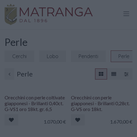
Passa al contenuto
Perle
Cerchi
Lobo
Pendenti
Perle
Perle
Orecchini con perle coltivate
Orecchini con perle
giapponesi - Brillanti 0,40ct.
giapponesi - Brillanti 0,28ct.
G-VS1 oro 18kt. gr. 6,5
G-VS oro 18kt.
1.070,00
€
1.670,00
€