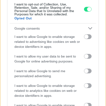
H/I-VS1, oro 18kt. peso
I want to opt-out of Collection, Use,
totale 5,5gr
Retention, Sale, and/or Sharing of my
Personal Data that Is Unrelated with the
Purposes for which it was collected.
570,00
€
Opted Out
Google consents
1
2
I want to allow Google to enable storage
related to advertising like cookies on web or
device identifiers in apps.
I want to allow my user data to be sent to
Matranga SRL
Google for online advertising purposes.
I want to allow Google to send me
Evoluzione e tradizione, emozione e precisione, fantasia
personalized advertising.
e tecnologia, la gioielleria Matranga è il risultato di una
sfida appassionante che dura da più di 110 anni.
I want to allow Google to enable storage
related to analytics like cookies on web or
Dominare e trasformare questi elementi contrastanti in
device identifiers in apps.
accessori essenziali per la seduzione contemporanea.
I want to allow Google to enable storage