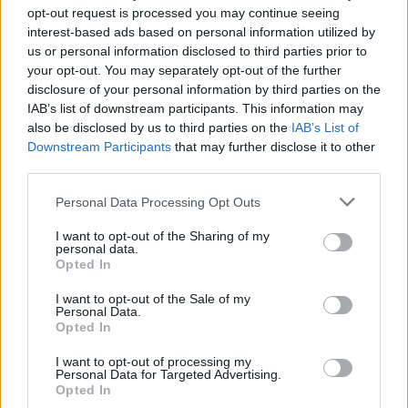
oro 18kt. peso totale
Brillanti 0.30 + 0.09ct. oro
opt-out request is processed you may continue seeing
13,50gr.
18kt.
interest-based ads based on personal information utilized by
us or personal information disclosed to third parties prior to
3.581,00
€
3.750,00
€
your opt-out. You may separately opt-out of the further
disclosure of your personal information by third parties on the
IAB’s list of downstream participants. This information may
Orecchini Mikawa con perle
Orecchini perle barocche
also be disclosed by us to third parties on the
IAB’s List of
- Brillanti 0,70ct. G-VS1, oro
australiane - Brillanti 0,70ct.
Downstream Participants
that may further disclose it to other
18kt
G-VS1, oro 18kt peso totale
third parties.
13,9gr
1.770,00
€
Please note that this website/app uses one or more Google
Personal Data Processing Opt Outs
1.970,00
€
services and may gather and store information including but
not limited to your visit or usage behaviour. You may click to
I want to opt-out of the Sharing of my
personal data.
grant or deny consent to Google and its third-party tags to
Orecchini perle Tahiti nere -
Orecchini - Perle giapponesi,
Opted In
Brillanti 0,24ct. G-VS1 oro
use your data for below specified purposes in below Google
brillanti 0,16ct G-VS1, oro
18kt.
18kt. peso totale 5gr
consent section.
I want to opt-out of the Sale of my
Personal Data.
Opted In
1.170,00
€
1.770,00
€
I want to opt-out of processing my
Personal Data for Targeted Advertising.
Orecchini con perle
Opted In
giapponesi - Brillanti 0,20ct.