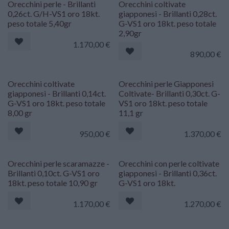
Orecchini perle - Brillanti
Orecchini coltivate
0,26ct. G/H-VS1 oro 18kt.
giapponesi - Brillanti 0,28ct.
peso totale 5,40gr
G-VS1 oro 18kt. peso totale
2,90gr
1.170,00
€
890,00
€
Orecchini coltivate
Orecchini perle Giapponesi
giapponesi - Brillanti 0,14ct.
Coltivate- Brillanti 0,30ct. G-
G-VS1 oro 18kt. peso totale
VS1 oro 18kt. peso totale
8,00 gr
11,1 gr
950,00
€
1.370,00
€
Orecchini perle scaramazze -
Orecchini con perle coltivate
Brillanti 0,10ct. G-VS1 oro
giapponesi - Brillanti 0,36ct.
18kt. peso totale 10,90 gr
G-VS1 oro 18kt.
1.170,00
€
1.270,00
€