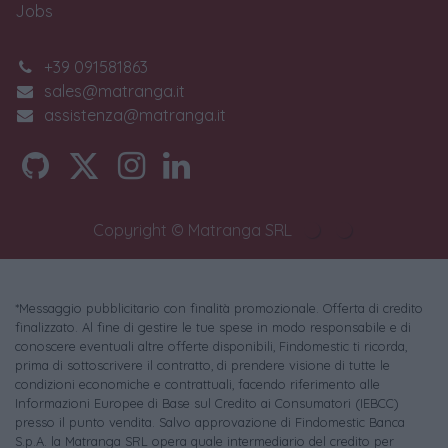
Jobs
+39 091581863
sales@matranga.it
assistenza@matranga.it
Copyright © Matranga SRL
*Messaggio pubblicitario con finalità promozionale. Offerta di credito
finalizzato. Al fine di gestire le tue spese in modo responsabile e di
conoscere eventuali altre offerte disponibili, Findomestic ti ricorda,
prima di sottoscrivere il contratto, di prendere visione di tutte le
condizioni economiche e contrattuali, facendo riferimento alle
Informazioni Europee di Base sul Credito ai Consumatori (IEBCC)
presso il punto vendita. Salvo approvazione di Findomestic Banca
S.p.A. la Matranga SRL opera quale intermediario del credito per