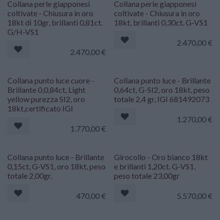
Collana perle giapponesi
Collana perle giapponesi
coltivate - Chiusura in oro
coltivate - Chiusura in oro
18kt di 10gr, brillanti 0,81ct.
18kt, brillanti 0,30ct. G-VS1
G/H-VS1
2.470,00
€
2.470,00
€
Collana punto luce cuore -
Collana punto luce - Brillante
Brillante 0,0,84ct, Light
0,64ct, G-SI2, oro 18kt, peso
yellow purezza SI2, oro
totale 2,4 gr, IGI 681492073
18kt,certificato IGI
1.270,00
€
1.770,00
€
Collana punto luce - Brillante
Girocollo - Oro bianco 18kt
0,15ct, G-VS1, oro 18kt, peso
e brillanti 1,20ct. G-VS1,
totale 2,00gr.
peso totale 23,00gr
470,00
€
5.570,00
€