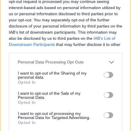
opt-out request is processed you may continue seeing
peso totale 79,60gr
interest-based ads based on personal information utilized by
520,00
€
us or personal information disclosed to third parties prior to
9.700,00
€
your opt-out. You may separately opt-out of the further
disclosure of your personal information by third parties on the
Pendente croce - Brillanti
Collana perle coltivate -
IAB’s list of downstream participants. This information may
0,90ct. G-VS1, oro 18kt. peso
Susta in oro 18kt di 8,90gr
also be disclosed by us to third parties on the
IAB’s List of
totale 5,90gr
Downstream Participants
that may further disclose it to other
1.970,00
€
third parties.
1.170,00
€
Please note that this website/app uses one or more Google
Personal Data Processing Opt Outs
services and may gather and store information including but
Collana con ciondolo
Collana Sole - Brillanti
not limited to your visit or usage behaviour. You may click to
I want to opt-out of the Sharing of my
bambina - Brillanti 0,50ct. G-
3,31ct. Oro 18kt. peso totale
personal data.
grant or deny consent to Google and its third-party tags to
Opted In
VS1, oro 18kt. peso totale
23,90gr.
use your data for below specified purposes in below Google
10,50gr
consent section.
I want to opt-out of the Sale of my
7.300,00
€
Personal Data.
2.370,00
€
Opted In
I want to opt-out of processing my
Parure stile antico: Brillanti
Personal Data for Targeted Advertising.
Opted In
taglio antico, oro bassa
caratura e argento. peso