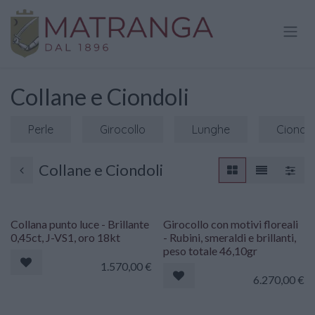
Passa al contenuto
Collane e Ciondoli
Perle
Girocollo
Lunghe
Ciondol
Collane e Ciondoli
Collana punto luce - Brillante
Girocollo con motivi floreali
0,45ct, J-VS1, oro 18kt
- Rubini, smeraldi e brillanti,
peso totale 46,10gr
1.570,00
€
6.270,00
€