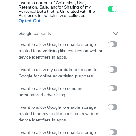
I want to opt-out of Collection, Use,
totale 26gr.
Retention, Sale, and/or Sharing of my
Personal Data that Is Unrelated with the
1.970,00
€
Purposes for which it was collected.
Opted Out
Google consents
1
2
3
4
5
I want to allow Google to enable storage
related to advertising like cookies on web or
device identifiers in apps.
I want to allow my user data to be sent to
Matranga SRL
Google for online advertising purposes.
I want to allow Google to send me
Evoluzione e tradizione, emozione e precisione, fantasia
personalized advertising.
e tecnologia, la gioielleria Matranga è il risultato di una
sfida appassionante che dura da più di 110 anni.
I want to allow Google to enable storage
Dominare e trasformare questi elementi contrastanti in
related to analytics like cookies on web or
accessori essenziali per la seduzione contemporanea.
device identifiers in apps.
I nostri orari di apertura (Palermo e
I want to allow Google to enable storage