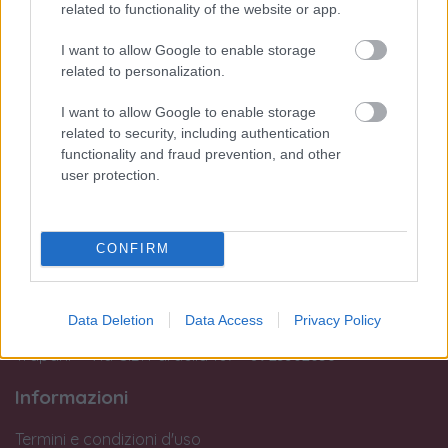
Trapani):
related to functionality of the website or app.
Lun:
I want to allow Google to enable storage
dalle 15:45 alle 19:30
related to personalization.
Dal Mar al Sab:
I want to allow Google to enable storage
dalle 09:45 alle 13:15 e
related to security, including authentication
dalle 15:45 alle 19:30
functionality and fraud prevention, and other
Dom:
user protection.
Chiuso
Si avvisa la clientela che dopo le 19:00 non si potranno eseguire
CONFIRM
interventi in laboratorio o operazioni di perizia e stima.
Le nostre sedi:
Data Deletion
Data Access
Privacy Policy
Palermo - Via R. Settimo 56 - 091581863
Trapani - Via G.B. Fardella 107 - 0923362658
Informazioni
Termini e condizioni d'uso