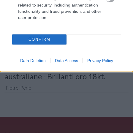
related to security, including authentication
functionality and fraud prevention, and other
Consenso al
user protection.
trattamento dati
personali
*
CONFIRM
Invia
Data Deletion
Data Access
Privacy Policy
Caratteristiche: Orecchini perle
australiane - Brillanti oro 18kt.
Pietre
:
Perle