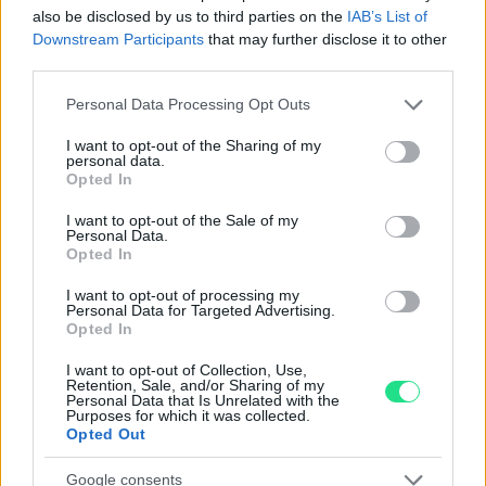
also be disclosed by us to third parties on the
IAB’s List of
Downstream Participants
that may further disclose it to other
Garanzia di due anni
sui prodotti usati, verificati dal
third parties.
nostro laboratorio di assistenza.
Please note that this website/app uses one or more Google
Personal Data Processing Opt Outs
Reso facile e gratuito
entro 28 giorni.
services and may gather and store information including but
Spedizione gratuita
per ordini superiori a 150 euro.
not limited to your visit or usage behaviour. You may click to
I want to opt-out of the Sharing of my
personal data.
grant or deny consent to Google and its third-party tags to
Per maggiori dettagli consultate la nostra
Guida
Opted In
use your data for below specified purposes in below Google
all'acquisto
.
consent section.
I want to opt-out of the Sale of my
Personal Data.
Opted In
I want to opt-out of processing my
Personal Data for Targeted Advertising.
Opted In
I want to opt-out of Collection, Use,
Contattaci per richiedere maggiori
Retention, Sale, and/or Sharing of my
Personal Data that Is Unrelated with the
informazioni o prenotare una
Purposes for which it was collected.
Opted Out
videochiamata:
Google consents