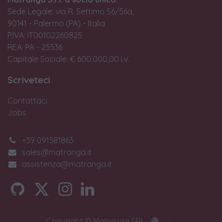
Sede Legale: via R. Settimo 56/56a,
90141 - Palermo (PA) - Italia
P.IVA: IT00102260825
REA: PA - 25536
Capitale Sociale: € 600.000,00 i.v.
Scriveteci
Contattaci
Jobs
+39 091581863
sales@matranga.it
assistenza@matranga.it
Copyright © Matranga SRL