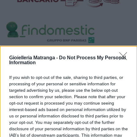
Visualizza proposte di finanziamento
Gioielleria Matranga -
Do Not Process My Personal
Politiche dei prezzi online
Information
Caratteristiche Prodotto
iRef:
93
If you wish to opt-out of the sale, sharing to third parties, or
processing of your personal or sensitive information for
targeted advertising by us, please use the below opt-out
Google
section to confirm your selection. Please note that after your
opt-out request is processed you may continue seeing
4.8
interest-based ads based on personal information utilized by
us or personal information disclosed to third parties prior to
Basato su 408 reviews
your opt-out. You may separately opt-out of the further
disclosure of your personal information by third parties on the
Powered by
LocalImpact
IAB’s list of downstream participants. This information may