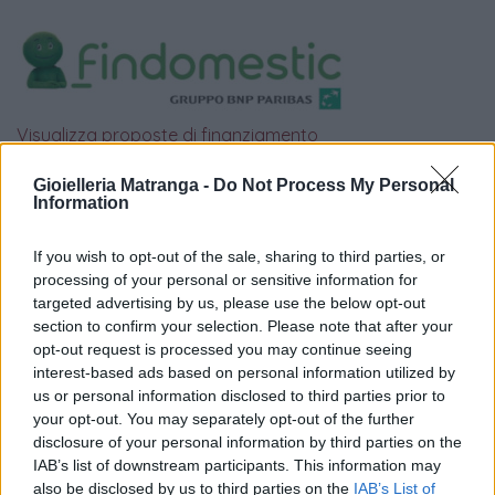
Visualizza proposte di finanziamento
Politiche dei prezzi online
Gioielleria Matranga -
Do Not Process My Personal
Information
Caratteristiche Prodotto
iRef:
125
If you wish to opt-out of the sale, sharing to third parties, or
processing of your personal or sensitive information for
Google
targeted advertising by us, please use the below opt-out
section to confirm your selection. Please note that after your
4.8
opt-out request is processed you may continue seeing
interest-based ads based on personal information utilized by
Basato su 408 reviews
us or personal information disclosed to third parties prior to
your opt-out. You may separately opt-out of the further
Powered by
LocalImpact
disclosure of your personal information by third parties on the
IAB’s list of downstream participants. This information may
also be disclosed by us to third parties on the
IAB’s List of