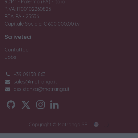
90141 - Palermo (PA) - Italia
P.IVA: IT00102260825
REA: PA - 25536
Capitale Sociale: € 600.000,00 i.v.
Scriveteci
Contattaci
Jobs
+39 091581863
sales@matranga.it
assistenza@matranga.it
Copyright © Matranga SRL