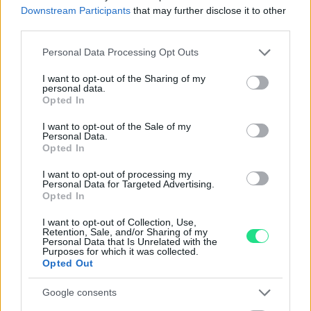
Garanzia di due anni
sui prodotti usati, verificati dal
Downstream Participants
that may further disclose it to other
third parties.
nostro laboratorio di assistenza.
Reso facile e gratuito
entro 28 giorni.
Please note that this website/app uses one or more Google
Personal Data Processing Opt Outs
Spedizione gratuita
per ordini superiori a 150 euro.
services and may gather and store information including but
not limited to your visit or usage behaviour. You may click to
I want to opt-out of the Sharing of my
Per maggiori dettagli consultate la nostra
Guida
personal data.
grant or deny consent to Google and its third-party tags to
all'acquisto
.
Opted In
use your data for below specified purposes in below Google
consent section.
I want to opt-out of the Sale of my
Personal Data.
Opted In
I want to opt-out of processing my
Personal Data for Targeted Advertising.
Opted In
Contattaci per richiedere maggiori
I want to opt-out of Collection, Use,
Retention, Sale, and/or Sharing of my
informazioni o prenotare una
Personal Data that Is Unrelated with the
Purposes for which it was collected.
videochiamata:
Opted Out
Google consents
Cognome e Nome
*