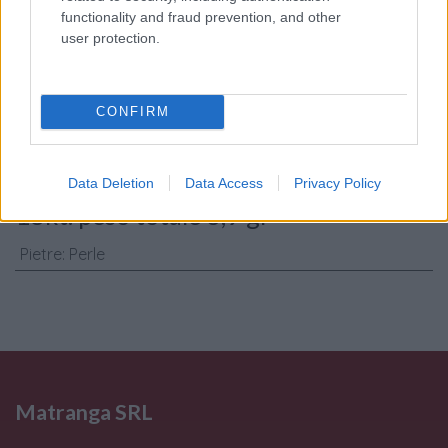
Consenso al
functionality and fraud prevention, and other
trattamento dati
user protection.
personali
*
CONFIRM
Invia
Caratteristiche: Anello perla - Oro
Data Deletion
Data Access
Privacy Policy
18kt. peso totale 3,9 gr
Pietre
:
Perle
Matranga SRL