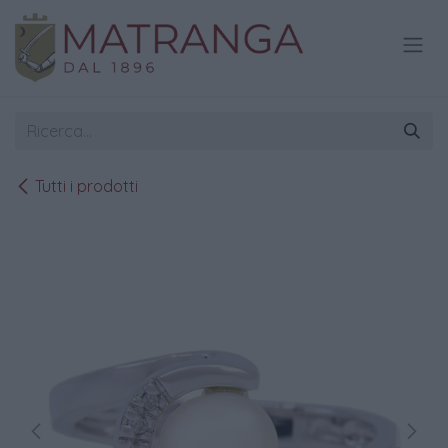
Passa al contenuto
Tutti i prodotti