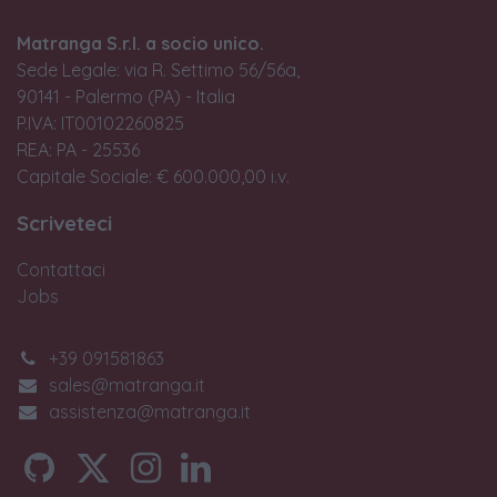
Matranga S.r.l. a socio unico.
Sede Legale: via R. Settimo 56/56a,
90141 - Palermo (PA) - Italia
P.IVA: IT00102260825
REA: PA - 25536
Capitale Sociale: € 600.000,00 i.v.
Scriveteci
Contattaci
Jobs
+39 091581863
sales@matranga.it
assistenza@matranga.it