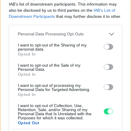
Garanzia di due anni
sui prodotti usati, verificati dal
IAB’s list of downstream participants. This information may
nostro laboratorio di assistenza.
also be disclosed by us to third parties on the
IAB’s List of
Reso facile e gratuito
entro 28 giorni.
Downstream Participants
that may further disclose it to other
Spedizione gratuita
per ordini superiori a 150 euro.
third parties.
Per maggiori dettagli consultate la nostra
Guida
Please note that this website/app uses one or more Google
Personal Data Processing Opt Outs
all'acquisto
.
services and may gather and store information including but
not limited to your visit or usage behaviour. You may click to
I want to opt-out of the Sharing of my
personal data.
grant or deny consent to Google and its third-party tags to
Opted In
use your data for below specified purposes in below Google
consent section.
I want to opt-out of the Sale of my
Personal Data.
Opted In
I want to opt-out of processing my
Contattaci per richiedere maggiori
Personal Data for Targeted Advertising.
Opted In
informazioni o prenotare una
videochiamata:
I want to opt-out of Collection, Use,
Retention, Sale, and/or Sharing of my
Personal Data that Is Unrelated with the
Purposes for which it was collected.
Opted Out
Cognome e Nome
*