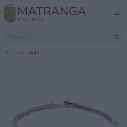
Passa al contenuto
Tutti i prodotti