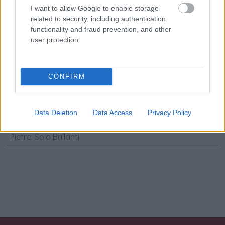
Consenso al
I want to allow Google to enable storage
trattamento dati
related to security, including authentication
personali
*
functionality and fraud prevention, and other
user protection.
Invia
CONFIRM
Caratteristiche: Bracciale tennis -
Brillanti 3,30ct. G-VS1 peso totale
Data Deletion
Data Access
Privacy Policy
9,10gr.
Pietre
:
Solo Brillanti