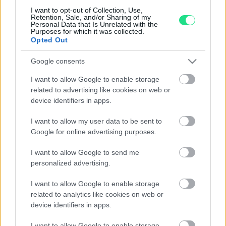
Dal Mar al Sab:
I want to opt-out of Collection, Use,
Retention, Sale, and/or Sharing of my
dalle 09:45 alle 13:15 e
Personal Data that Is Unrelated with the
dalle 15:45 alle 19:30
Purposes for which it was collected.
Opted Out
Dom:
Chiuso
Google consents
Si avvisa la clientela che dopo le 19:00 non si potranno eseguire
I want to allow Google to enable storage
related to advertising like cookies on web or
interventi in laboratorio o operazioni di perizia e stima.
device identifiers in apps.
Le nostre sedi:
I want to allow my user data to be sent to
Palermo - Via R. Settimo 56 - 091581863
Google for online advertising purposes.
Trapani - Via G.B. Fardella 107 - 0923362658
I want to allow Google to send me
Informazioni
personalized advertising.
Termini e condizioni d'uso
I want to allow Google to enable storage
Trattamento fiscale della compravendita di oro da
related to analytics like cookies on web or
device identifiers in apps.
investimento
Guida all'acquisto
I want to allow Google to enable storage