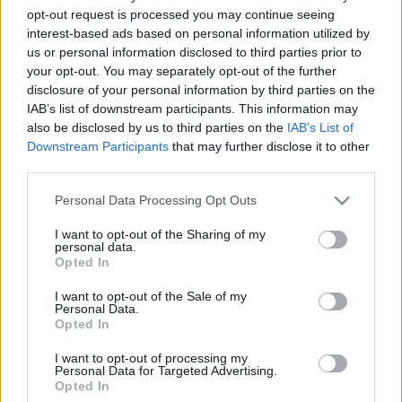
5.258,00
€
2.518,00
€
opt-out request is processed you may continue seeing
interest-based ads based on personal information utilized by
us or personal information disclosed to third parties prior to
your opt-out. You may separately opt-out of the further
disclosure of your personal information by third parties on the
IAB’s list of downstream participants. This information may
also be disclosed by us to third parties on the
IAB’s List of
Matranga SRL
Downstream Participants
that may further disclose it to other
third parties.
Evoluzione e tradizione, emozione e precisione, fantasia
Please note that this website/app uses one or more Google
Personal Data Processing Opt Outs
e tecnologia, la gioielleria Matranga è il risultato di una
services and may gather and store information including but
not limited to your visit or usage behaviour. You may click to
I want to opt-out of the Sharing of my
sfida appassionante che dura da più di 110 anni.
personal data.
grant or deny consent to Google and its third-party tags to
Dominare e trasformare questi elementi contrastanti in
Opted In
use your data for below specified purposes in below Google
accessori essenziali per la seduzione contemporanea.
consent section.
I want to opt-out of the Sale of my
Personal Data.
I nostri orari di apertura (Palermo e
Opted In
Trapani):
I want to opt-out of processing my
Personal Data for Targeted Advertising.
Lun:
Opted In
dalle 15:45 alle 19:30