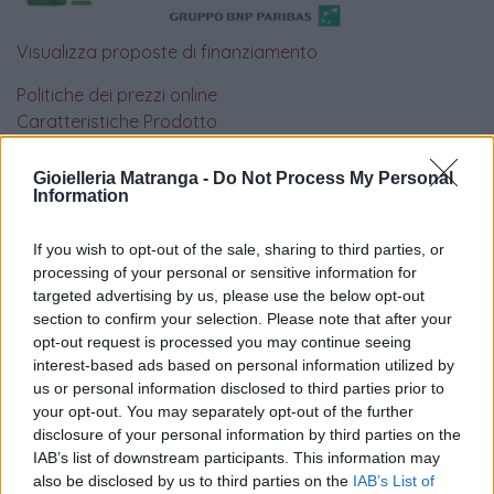
Visualizza proposte di finanziamento
Politiche dei prezzi online
Caratteristiche Prodotto
iRef:
93
Gioielleria Matranga -
Do Not Process My Personal
Information
Google
If you wish to opt-out of the sale, sharing to third parties, or
4.8
processing of your personal or sensitive information for
targeted advertising by us, please use the below opt-out
Basato su 408 reviews
section to confirm your selection. Please note that after your
opt-out request is processed you may continue seeing
Powered by
LocalImpact
interest-based ads based on personal information utilized by
us or personal information disclosed to third parties prior to
your opt-out. You may separately opt-out of the further
Garanzia di due anni
sui prodotti usati, verificati dal
disclosure of your personal information by third parties on the
nostro laboratorio di assistenza.
IAB’s list of downstream participants. This information may
Reso facile e gratuito
entro 28 giorni.
also be disclosed by us to third parties on the
IAB’s List of