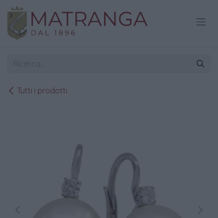
Passa al contenuto
Tutti i prodotti