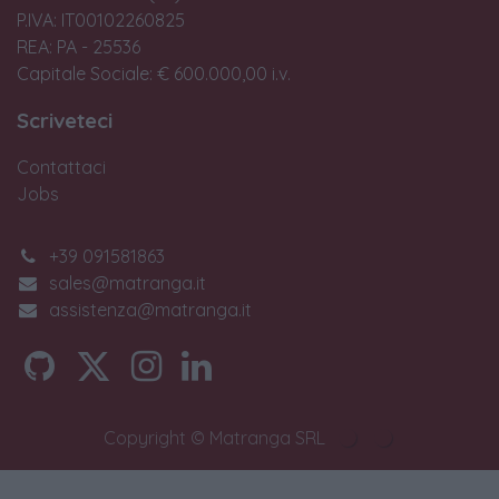
P.IVA: IT00102260825
REA: PA - 25536
Capitale Sociale: € 600.000,00 i.v.
Scriveteci
Contattaci
Jobs
+39 091581863
sales@matranga.it
assistenza@matranga.it
Copyright © Matranga SRL