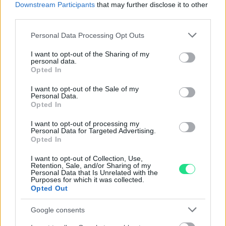
Downstream Participants
that may further disclose it to other
Spedizione gratuita
per ordini superiori a 150 euro.
third parties.
Per maggiori dettagli consultate la nostra
Guida
all'acquisto
.
Please note that this website/app uses one or more Google
Personal Data Processing Opt Outs
services and may gather and store information including but
not limited to your visit or usage behaviour. You may click to
I want to opt-out of the Sharing of my
personal data.
grant or deny consent to Google and its third-party tags to
Opted In
use your data for below specified purposes in below Google
consent section.
I want to opt-out of the Sale of my
Personal Data.
Opted In
Contattaci per richiedere maggiori
I want to opt-out of processing my
Personal Data for Targeted Advertising.
informazioni o prenotare una
Opted In
videochiamata:
I want to opt-out of Collection, Use,
Retention, Sale, and/or Sharing of my
Personal Data that Is Unrelated with the
Purposes for which it was collected.
Cognome e Nome
*
Opted Out
Google consents