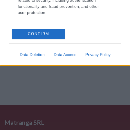
related to security, including authentication
personali
*
functionality and fraud prevention, and other
user protection.
Invia
CONFIRM
Caratteristiche: Orecchini Perle -
brillanti, oro 18kt. peso totale 4,90gr
Data Deletion
Data Access
Privacy Policy
Pietre
:
Perle
Matranga SRL