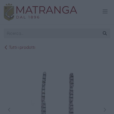
Passa al contenuto
Tutti i prodotti