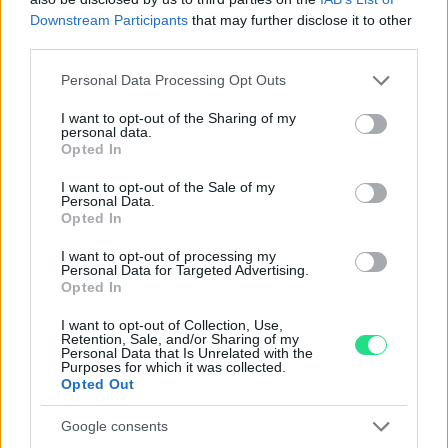
Reso facile e gratuito
entro 28 giorni.
Downstream Participants
that may further disclose it to other
Spedizione gratuita
per ordini superiori a 150 euro.
third parties.
Per maggiori dettagli consultate la nostra
Guida
Please note that this website/app uses one or more Google
Personal Data Processing Opt Outs
all'acquisto
.
services and may gather and store information including but
not limited to your visit or usage behaviour. You may click to
I want to opt-out of the Sharing of my
personal data.
grant or deny consent to Google and its third-party tags to
Opted In
use your data for below specified purposes in below Google
consent section.
I want to opt-out of the Sale of my
Personal Data.
Opted In
I want to opt-out of processing my
Contattaci per richiedere maggiori
Personal Data for Targeted Advertising.
informazioni o prenotare una
Opted In
videochiamata:
I want to opt-out of Collection, Use,
Retention, Sale, and/or Sharing of my
Personal Data that Is Unrelated with the
Purposes for which it was collected.
Opted Out
Cognome e Nome
*
Google consents