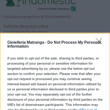
Visualizza proposte di finanziamento
Politiche dei prezzi online
Caratteristiche Prodotto
iRef:
93
Gioielleria Matranga -
Do Not Process My Personal
Information
Google
If you wish to opt-out of the sale, sharing to third parties, or
4.8
processing of your personal or sensitive information for
targeted advertising by us, please use the below opt-out
Basato su 408 reviews
section to confirm your selection. Please note that after your
opt-out request is processed you may continue seeing
interest-based ads based on personal information utilized by
Powered by
LocalImpact
us or personal information disclosed to third parties prior to
your opt-out. You may separately opt-out of the further
disclosure of your personal information by third parties on the
Garanzia di due anni
sui prodotti usati, verificati dal
IAB’s list of downstream participants. This information may
nostro laboratorio di assistenza.
also be disclosed by us to third parties on the
IAB’s List of