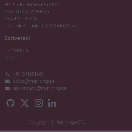
90141 - Palermo (PA) - Italia
P.IVA: IT00102260825
REA: PA - 25536
Capitale Sociale: € 600.000,00 i.v.
Scriveteci
Contattaci
Jobs
+39 091581863
sales@matranga.it
assistenza@matranga.it
Copyright © Matranga SRL