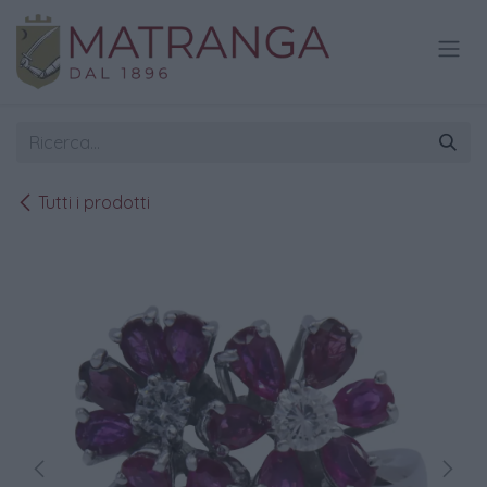
Passa al contenuto
Tutti i prodotti