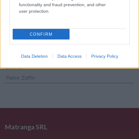
trattamento dati
functionality and fraud prevention, and other
personali
*
user protection.
Invia
CONFIRM
Caratteristiche: Anello - Zaffiri rosa
1,00ct. brillanti 0,40ct. G-VS1 in oro
Data Deletion
Data Access
Privacy Policy
18kt.
Pietre
:
Zaffiri
Matranga SRL