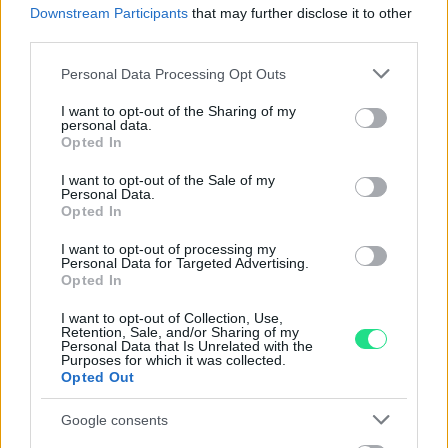
nostro laboratorio di assistenza.
Downstream Participants
that may further disclose it to other
Reso facile e gratuito
entro 28 giorni.
third parties.
Spedizione gratuita
per ordini superiori a 150 euro.
Please note that this website/app uses one or more Google
Personal Data Processing Opt Outs
Per maggiori dettagli consultate la nostra
Guida
services and may gather and store information including but
all'acquisto
.
not limited to your visit or usage behaviour. You may click to
I want to opt-out of the Sharing of my
personal data.
grant or deny consent to Google and its third-party tags to
Opted In
use your data for below specified purposes in below Google
consent section.
I want to opt-out of the Sale of my
Personal Data.
Opted In
I want to opt-out of processing my
Personal Data for Targeted Advertising.
Contattaci per richiedere maggiori
Opted In
informazioni o prenotare una
I want to opt-out of Collection, Use,
Retention, Sale, and/or Sharing of my
videochiamata:
Personal Data that Is Unrelated with the
Purposes for which it was collected.
Opted Out
Cognome e Nome
*
Google consents