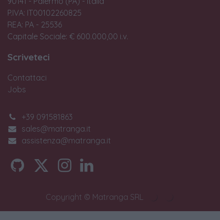
90141 - Palermo (PA) - Italia
P.IVA: IT00102260825
REA: PA - 25536
Capitale Sociale: € 600.000,00 i.v.
Scriveteci
Contattaci
Jobs
+39 091581863
sales@matranga.it
assistenza@matranga.it
Copyright © Matranga SRL