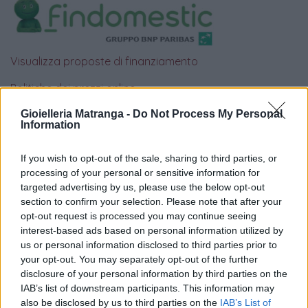
Visualizza proposte di finanziamento
Politiche dei prezzi online
Caratteristiche Prodotto
Gioielleria Matranga -
Do Not Process My Personal
iRef:
93
Information
If you wish to opt-out of the sale, sharing to third parties, or
Google
processing of your personal or sensitive information for
targeted advertising by us, please use the below opt-out
4.8
section to confirm your selection. Please note that after your
opt-out request is processed you may continue seeing
Basato su 408 reviews
interest-based ads based on personal information utilized by
us or personal information disclosed to third parties prior to
Powered by
LocalImpact
your opt-out. You may separately opt-out of the further
disclosure of your personal information by third parties on the
IAB’s list of downstream participants. This information may
Garanzia di due anni
sui prodotti usati, verificati dal
also be disclosed by us to third parties on the
IAB’s List of