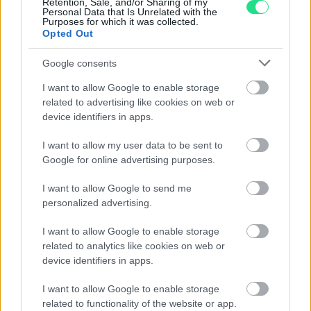
Retention, Sale, and/or Sharing of my
Personal Data that Is Unrelated with the
Purposes for which it was collected.
Contattaci per richiedere maggiori
Opted Out
informazioni o prenotare una
Google consents
videochiamata:
I want to allow Google to enable storage
related to advertising like cookies on web or
Cognome e Nome
*
device identifiers in apps.
I want to allow my user data to be sent to
Google for online advertising purposes.
Numero di telefono
I want to allow Google to send me
personalized advertising.
I want to allow Google to enable storage
Email
*
related to analytics like cookies on web or
device identifiers in apps.
I want to allow Google to enable storage
related to functionality of the website or app.
La tua richiesta
*