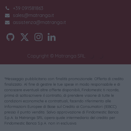
+39 091581863
sales@matranga.it
assistenza@matranga.it
Copyright © Matranga SRL
*Messaggio pubblicitario con finalità promozionale. Offerta di credito
finalizzato. Al fine di gestire le tue spese in modo responsabile e di
conoscere eventuali altre offerte disponibili, Findomestic ti ricorda,
prima di sottoscrivere il contratto, di prendere visione di tutte le
condizioni economiche e contrattuali, facendo riferimento alle
Informazioni Europee di Base sul Credito ai Consumatori (IEBCC)
presso il punto vendita. Salvo approvazione di Findomestic Banca
S.p.A. la Matranga SRL opera quale intermediario del credito per
Findomestic Banca S.p.A. non in esclusiva.