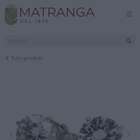
Passa al contenuto
Tutti i prodotti