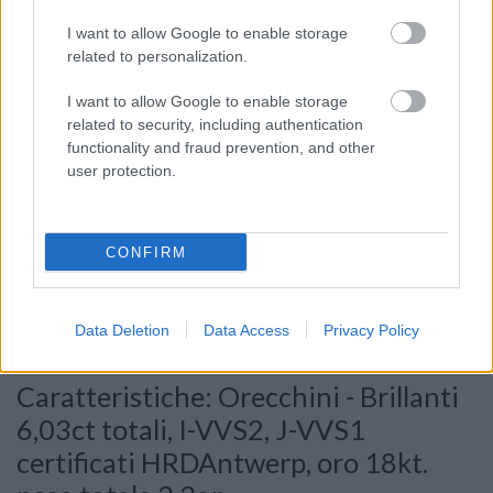
I want to allow Google to enable storage
related to personalization.
I want to allow Google to enable storage
related to security, including authentication
functionality and fraud prevention, and other
user protection.
Consenso al
trattamento dati
CONFIRM
personali
*
Data Deletion
Data Access
Privacy Policy
Invia
Caratteristiche: Orecchini - Brillanti
6,03ct totali, I-VVS2, J-VVS1
certificati HRDAntwerp, oro 18kt.