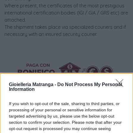
Where present, the certificates of the most prestigious
international certification bodies (IGI / GIA / GRS etc) are
attached.
The shipment takes place via specialized couriers and if
necessary with an insured security courier.
Gioielleria Matranga -
Do Not Process My Personal
Information
Politiche dei prezzi online
If you wish to opt-out of the sale, sharing to third parties, or
Caratteristiche Prodotto
processing of your personal or sensitive information for
iRef:
93
targeted advertising by us, please use the below opt-out
section to confirm your selection. Please note that after your
opt-out request is processed you may continue seeing