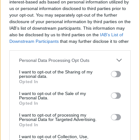
Google
interest-based ads based on personal information utilized by
us or personal information disclosed to third parties prior to
4.8
your opt-out. You may separately opt-out of the further
disclosure of your personal information by third parties on the
Basato su 408 reviews
IAB’s list of downstream participants. This information may
also be disclosed by us to third parties on the
IAB’s List of
Powered by
LocalImpact
Downstream Participants
that may further disclose it to other
third parties.
Please note that this website/app uses one or more Google
Garanzia di due anni
sui prodotti usati, verificati dal
Personal Data Processing Opt Outs
services and may gather and store information including but
nostro laboratorio di assistenza.
not limited to your visit or usage behaviour. You may click to
I want to opt-out of the Sharing of my
Reso facile e gratuito
entro 28 giorni.
personal data.
grant or deny consent to Google and its third-party tags to
Spedizione gratuita
per ordini superiori a 150 euro.
Opted In
use your data for below specified purposes in below Google
Per maggiori dettagli consultate la nostra
Guida
consent section.
I want to opt-out of the Sale of my
all'acquisto
.
Personal Data.
Opted In
I want to opt-out of processing my
Personal Data for Targeted Advertising.
Opted In
I want to opt-out of Collection, Use,