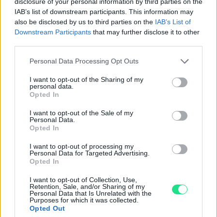
disclosure of your personal information by third parties on the
Powered by
LocalImpact
IAB’s list of downstream participants. This information may
also be disclosed by us to third parties on the
IAB’s List of
Downstream Participants
that may further disclose it to other
Garanzia di due anni
sui prodotti usati, verificati dal
third parties.
nostro laboratorio di assistenza.
Please note that this website/app uses one or more Google
Personal Data Processing Opt Outs
Reso facile e gratuito
entro 28 giorni.
services and may gather and store information including but
Spedizione gratuita
per ordini superiori a 150 euro.
not limited to your visit or usage behaviour. You may click to
I want to opt-out of the Sharing of my
personal data.
grant or deny consent to Google and its third-party tags to
Per maggiori dettagli consultate la nostra
Guida
Opted In
use your data for below specified purposes in below Google
all'acquisto
.
consent section.
I want to opt-out of the Sale of my
Personal Data.
Opted In
I want to opt-out of processing my
Personal Data for Targeted Advertising.
Opted In
I want to opt-out of Collection, Use,
Contattaci per richiedere maggiori
Retention, Sale, and/or Sharing of my
Personal Data that Is Unrelated with the
informazioni o prenotare una
Purposes for which it was collected.
Opted Out