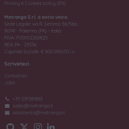
Privacy e Cookies policy (EN)
Matranga S.r.l. a socio unico.
Sede Legale: via R. Settimo 56/56a,
90141 - Palermo (PA) - Italia
P.IVA: IT00102260825
REA: PA - 25536
Capitale Sociale: € 600.000,00 i.v.
Scriveteci
Contattaci
Jobs
+39 091581863
sales@matranga.it
assistenza@matranga.it