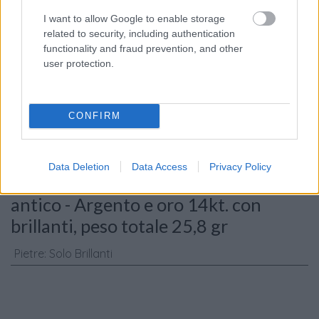
I want to allow Google to enable storage
related to security, including authentication
functionality and fraud prevention, and other
Consenso al
user protection.
trattamento dati
personali
*
CONFIRM
Invia
Data Deletion
Data Access
Privacy Policy
Caratteristiche: Orecchini fiore stile
antico - Argento e oro 14kt. con
brillanti, peso totale 25,8 gr
Pietre
:
Solo Brillanti