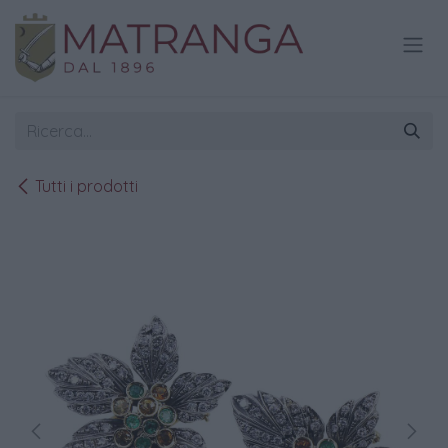
Passa al contenuto
Tutti i prodotti