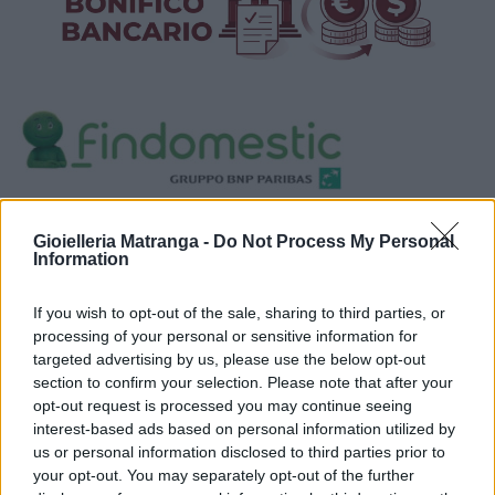
Visualizza proposte di finanziamento
Gioielleria Matranga -
Do Not Process My Personal
Politiche dei prezzi online
Information
Caratteristiche Prodotto
iRef:
93
If you wish to opt-out of the sale, sharing to third parties, or
processing of your personal or sensitive information for
targeted advertising by us, please use the below opt-out
Google
section to confirm your selection. Please note that after your
opt-out request is processed you may continue seeing
4.8
interest-based ads based on personal information utilized by
us or personal information disclosed to third parties prior to
Basato su 408 reviews
your opt-out. You may separately opt-out of the further