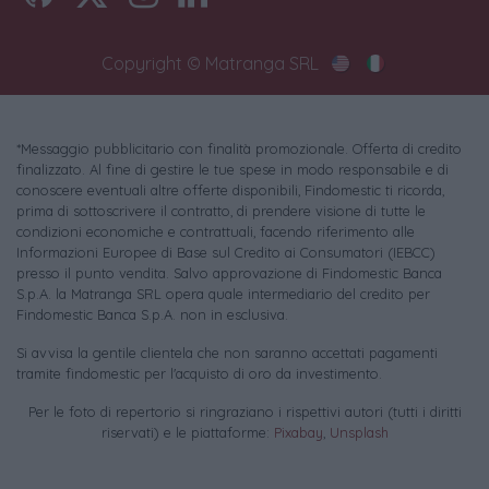
Copyright © Matranga SRL
*Messaggio pubblicitario con finalità promozionale. Offerta di credito
finalizzato. Al fine di gestire le tue spese in modo responsabile e di
conoscere eventuali altre offerte disponibili, Findomestic ti ricorda,
prima di sottoscrivere il contratto, di prendere visione di tutte le
condizioni economiche e contrattuali, facendo riferimento alle
Informazioni Europee di Base sul Credito ai Consumatori (IEBCC)
presso il punto vendita. Salvo approvazione di Findomestic Banca
S.p.A. la Matranga SRL opera quale intermediario del credito per
Findomestic Banca S.p.A. non in esclusiva.
Si avvisa la gentile clientela che non saranno accettati pagamenti
tramite findomestic per l'acquisto di oro da investimento.
Per le foto di repertorio si ringraziano i rispettivi autori (tutti i diritti
riservati) e le piattaforme:
Pixabay
,
Unsplash