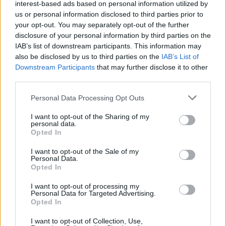
Google
interest-based ads based on personal information utilized by
us or personal information disclosed to third parties prior to
4.8
your opt-out. You may separately opt-out of the further
disclosure of your personal information by third parties on the
Basato su 408 reviews
IAB’s list of downstream participants. This information may
also be disclosed by us to third parties on the
IAB’s List of
Powered by
LocalImpact
Downstream Participants
that may further disclose it to other
third parties.
Please note that this website/app uses one or more Google
Garanzia di due anni
sui prodotti usati, verificati dal
Personal Data Processing Opt Outs
services and may gather and store information including but
nostro laboratorio di assistenza.
not limited to your visit or usage behaviour. You may click to
I want to opt-out of the Sharing of my
Reso facile e gratuito
entro 28 giorni.
personal data.
grant or deny consent to Google and its third-party tags to
Opted In
Spedizione gratuita
per ordini superiori a 150 euro.
use your data for below specified purposes in below Google
Per maggiori dettagli consultate la nostra
Guida
consent section.
I want to opt-out of the Sale of my
Personal Data.
all'acquisto
.
Opted In
I want to opt-out of processing my
Personal Data for Targeted Advertising.
Opted In
I want to opt-out of Collection, Use,