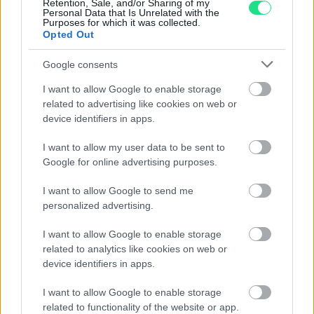
Retention, Sale, and/or Sharing of my
Personal Data that Is Unrelated with the
Purposes for which it was collected.
Contattaci per richiedere maggiori
Opted Out
informazioni o prenotare una
Google consents
videochiamata:
I want to allow Google to enable storage
related to advertising like cookies on web or
device identifiers in apps.
Cognome e Nome
*
I want to allow my user data to be sent to
Google for online advertising purposes.
Numero di telefono
I want to allow Google to send me
personalized advertising.
I want to allow Google to enable storage
Email
*
related to analytics like cookies on web or
device identifiers in apps.
I want to allow Google to enable storage
related to functionality of the website or app.
La tua richiesta
*