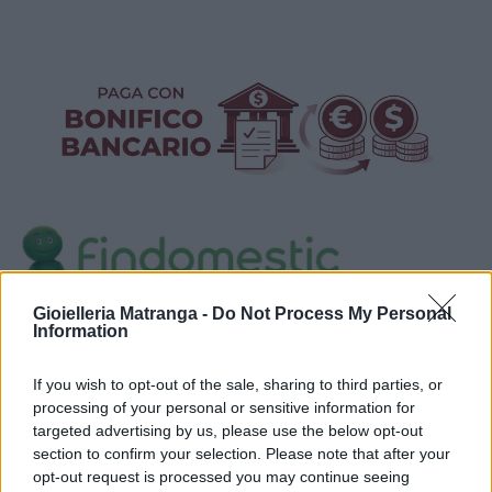
Gioielleria Matranga -
Do Not Process My Personal
Visualizza proposte di finanziamento
Information
Politiche dei prezzi online
If you wish to opt-out of the sale, sharing to third parties, or
Caratteristiche Prodotto
processing of your personal or sensitive information for
iRef:
93
targeted advertising by us, please use the below opt-out
section to confirm your selection. Please note that after your
opt-out request is processed you may continue seeing