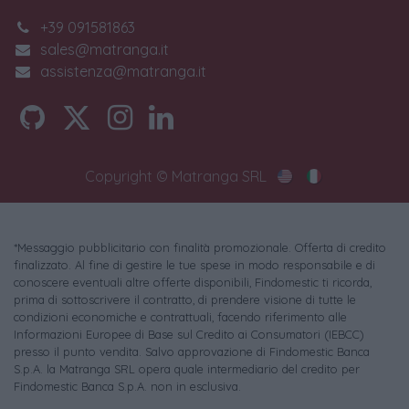
+39 091581863
sales@matranga.it
assistenza@matranga.it
Copyright © Matranga SRL
*Messaggio pubblicitario con finalità promozionale. Offerta di credito
finalizzato. Al fine di gestire le tue spese in modo responsabile e di
conoscere eventuali altre offerte disponibili, Findomestic ti ricorda,
prima di sottoscrivere il contratto, di prendere visione di tutte le
condizioni economiche e contrattuali, facendo riferimento alle
Informazioni Europee di Base sul Credito ai Consumatori (IEBCC)
presso il punto vendita. Salvo approvazione di Findomestic Banca
S.p.A. la Matranga SRL opera quale intermediario del credito per
Findomestic Banca S.p.A. non in esclusiva.