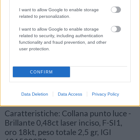
I want to allow Google to enable storage
related to personalization.
I want to allow Google to enable storage
related to security, including authentication
functionality and fraud prevention, and other
user protection.
Consenso al
trattamento dati
CONFIRM
personali
*
Data Deletion
Data Access
Privacy Policy
Invia
Caratteristiche: Collana punto luce -
Brillante 0,48ct laser inciso, F-SI1,
oro 18kt, peso totale 2,5 gr, IGI