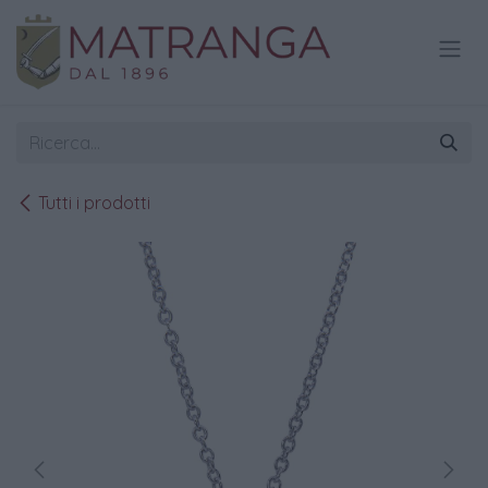
Passa al contenuto
Tutti i prodotti