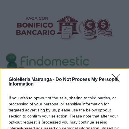
Gioielleria Matranga -
Do Not Process My Personal
Visualizza proposte di finanziamento
Information
Politiche dei prezzi online
Caratteristiche Prodotto
If you wish to opt-out of the sale, sharing to third parties, or
processing of your personal or sensitive information for
iRef:
93
targeted advertising by us, please use the below opt-out
section to confirm your selection. Please note that after your
Google
opt-out request is processed you may continue seeing
interest-based ads based on personal information utilized by