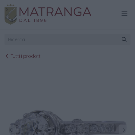
Passa al contenuto
Tutti i prodotti