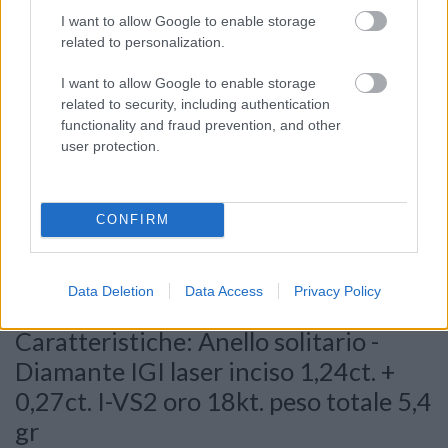
I want to allow Google to enable storage
related to personalization.
I want to allow Google to enable storage
related to security, including authentication
functionality and fraud prevention, and other
user protection.
Consenso al
trattamento dati
personali
*
CONFIRM
Data Deletion
Data Access
Privacy Policy
Invia
Caratteristiche: Anello solitario -
Diamante IGI laser inciso 1,24ct. +
0,27ct. I-VS2 oro 18kt. peso totale 5,4
gr