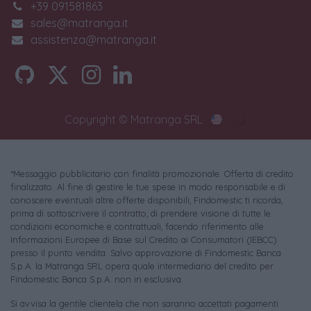
+39 091581863
sales@matranga.it
assistenza@matranga.it
Copyright © Matranga SRL
*Messaggio pubblicitario con finalità promozionale. Offerta di credito
finalizzato. Al fine di gestire le tue spese in modo responsabile e di
conoscere eventuali altre offerte disponibili, Findomestic ti ricorda,
prima di sottoscrivere il contratto, di prendere visione di tutte le
condizioni economiche e contrattuali, facendo riferimento alle
Informazioni Europee di Base sul Credito ai Consumatori (IEBCC)
presso il punto vendita. Salvo approvazione di Findomestic Banca
S.p.A. la Matranga SRL opera quale intermediario del credito per
Findomestic Banca S.p.A. non in esclusiva.
Si avvisa la gentile clientela che non saranno accettati pagamenti