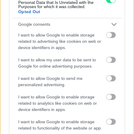
Personal Data that Is Unrelated with the
Contattaci per richiedere maggiori
Purposes for which it was collected.
Opted Out
informazioni o prenotare una
videochiamata:
Google consents
I want to allow Google to enable storage
related to advertising like cookies on web or
Cognome e Nome
*
device identifiers in apps.
I want to allow my user data to be sent to
Google for online advertising purposes.
Numero di telefono
I want to allow Google to send me
personalized advertising.
I want to allow Google to enable storage
Email
*
related to analytics like cookies on web or
device identifiers in apps.
I want to allow Google to enable storage
La tua richiesta
*
related to functionality of the website or app.