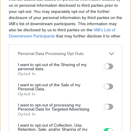
us or personal information disclosed to third parties prior to
4.8
your opt-out. You may separately opt-out of the further
disclosure of your personal information by third parties on the
Basato su 410 reviews
IAB’s list of downstream participants. This information may
also be disclosed by us to third parties on the
IAB’s List of
Powered by
LocalImpact
Downstream Participants
that may further disclose it to other
third parties.
Garanzia di due anni
sui prodotti usati, verificati dal
Please note that this website/app uses one or more Google
Personal Data Processing Opt Outs
nostro laboratorio di assistenza.
services and may gather and store information including but
Reso facile e gratuito
entro 28 giorni.
not limited to your visit or usage behaviour. You may click to
I want to opt-out of the Sharing of my
personal data.
Spedizione gratuita
per ordini superiori a 150 euro.
grant or deny consent to Google and its third-party tags to
Opted In
use your data for below specified purposes in below Google
Per maggiori dettagli consultate la nostra
Guida
consent section.
I want to opt-out of the Sale of my
all'acquisto
.
Personal Data.
Opted In
I want to opt-out of processing my
Personal Data for Targeted Advertising.
Opted In
I want to opt-out of Collection, Use,
Retention, Sale, and/or Sharing of my