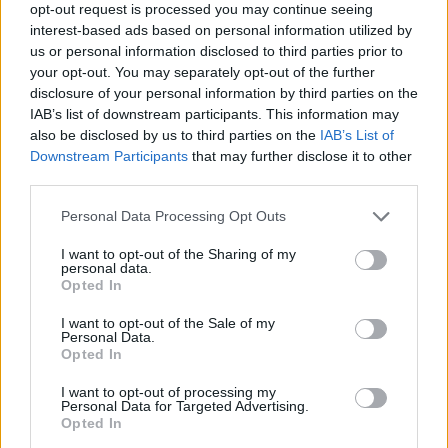
opt-out request is processed you may continue seeing
interest-based ads based on personal information utilized by
Google
us or personal information disclosed to third parties prior to
your opt-out. You may separately opt-out of the further
4.8
disclosure of your personal information by third parties on the
IAB’s list of downstream participants. This information may
Basato su 410 reviews
also be disclosed by us to third parties on the
IAB’s List of
Downstream Participants
that may further disclose it to other
Powered by
LocalImpact
third parties.
Please note that this website/app uses one or more Google
Personal Data Processing Opt Outs
services and may gather and store information including but
Garanzia di due anni
sui prodotti usati, verificati dal
not limited to your visit or usage behaviour. You may click to
I want to opt-out of the Sharing of my
nostro laboratorio di assistenza.
personal data.
grant or deny consent to Google and its third-party tags to
Reso facile e gratuito
entro 28 giorni.
Opted In
use your data for below specified purposes in below Google
Spedizione gratuita
per ordini superiori a 150 euro.
consent section.
I want to opt-out of the Sale of my
Per maggiori dettagli consultate la nostra
Guida
Personal Data.
Opted In
all'acquisto
.
I want to opt-out of processing my
Personal Data for Targeted Advertising.
Opted In