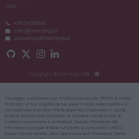
Jobs
+39 091581863
sales@matranga.it
assistenza@matranga.it
Copyright © Matranga SRL
*Messaggio pubblicitario con finalità promozionale. Offerta di credito
finalizzato. Al fine di gestire le tue spese in modo responsabile e di
conoscere eventuali altre offerte disponibili, Findomestic ti ricorda,
prima di sottoscrivere il contratto, di prendere visione di tutte le
condizioni economiche e contrattuali, facendo riferimento alle
Informazioni Europee di Base sul Credito ai Consumatori (IEBCC)
presso il punto vendita. Salvo approvazione di Findomestic Banca