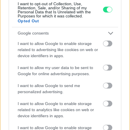
I want to opt-out of Collection, Use,
Retention, Sale, and/or Sharing of my
Personal Data that Is Unrelated with the
Purposes for which it was collected.
Opted Out
Contattaci per richiedere maggiori
informazioni o prenotare una
Google consents
videochiamata:
I want to allow Google to enable storage
related to advertising like cookies on web or
device identifiers in apps.
Cognome e Nome
*
I want to allow my user data to be sent to
Google for online advertising purposes.
I want to allow Google to send me
Numero di telefono
personalized advertising.
I want to allow Google to enable storage
related to analytics like cookies on web or
Email
*
device identifiers in apps.
I want to allow Google to enable storage