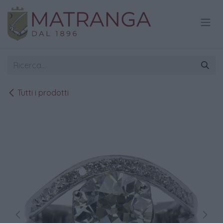
Passa al contenuto
Tutti i prodotti