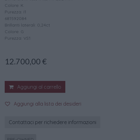
Colore: K
Purezza: I1
681592084
Brillanti laterali: 0,24ct
Colore: G
Purezza: VS1
12.700,00
€
Aggiungi al carrello
Aggiungi alla lista dei desideri
Contattaci per richiedere informazioni
PRE-OWNED