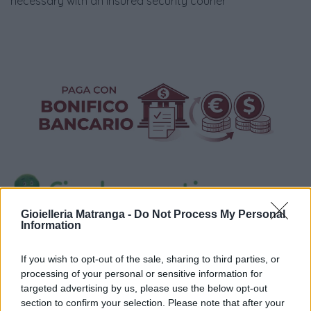
necessary with an insured security courier
Gioielleria Matranga -
Do Not Process My Personal
Information
Visualizza proposte di finanziamento
If you wish to opt-out of the sale, sharing to third parties, or
Politiche dei prezzi online
processing of your personal or sensitive information for
Caratteristiche Prodotto
targeted advertising by us, please use the below opt-out
iRef:
93
section to confirm your selection. Please note that after your