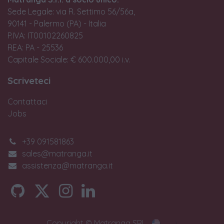
Sede Legale: via R. Settimo 56/56a,
90141 - Palermo (PA) - Italia
P.IVA: IT00102260825
REA: PA - 25536
Capitale Sociale: € 600.000,00 i.v.
Scriveteci
Contattaci
Jobs
+39 091581863
sales@matranga.it
assistenza@matranga.it
Copyright © Matranga SRL