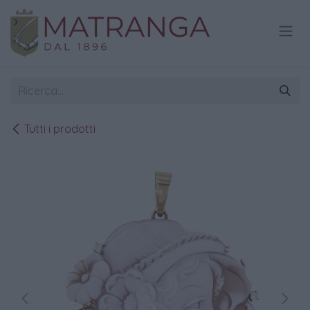
Passa al contenuto
Tutti i prodotti