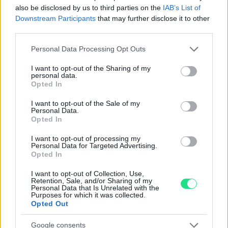
also be disclosed by us to third parties on the
IAB’s List of
Downstream Participants
that may further disclose it to other
Garanzia di due anni
sui prodotti usati, verificati dal
third parties.
nostro laboratorio di assistenza.
Please note that this website/app uses one or more Google
Personal Data Processing Opt Outs
Reso facile e gratuito
entro 28 giorni.
services and may gather and store information including but
Spedizione gratuita
per ordini superiori a 150 euro.
not limited to your visit or usage behaviour. You may click to
I want to opt-out of the Sharing of my
personal data.
grant or deny consent to Google and its third-party tags to
Per maggiori dettagli consultate la nostra
Guida
Opted In
use your data for below specified purposes in below Google
all'acquisto
.
consent section.
I want to opt-out of the Sale of my
Personal Data.
Opted In
I want to opt-out of processing my
Personal Data for Targeted Advertising.
Opted In
I want to opt-out of Collection, Use,
Contattaci per richiedere maggiori
Retention, Sale, and/or Sharing of my
Personal Data that Is Unrelated with the
informazioni o prenotare una
Purposes for which it was collected.
Opted Out
videochiamata:
Google consents