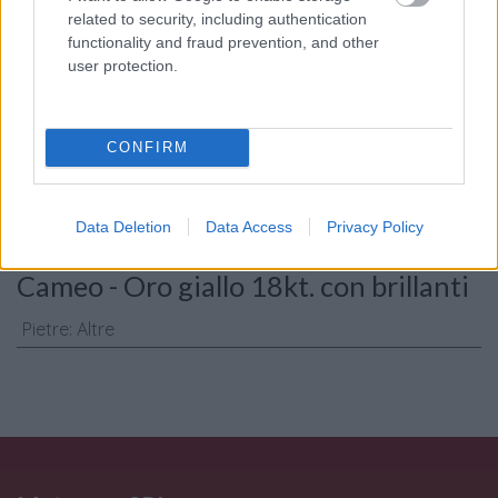
related to security, including authentication
functionality and fraud prevention, and other
Consenso al
user protection.
trattamento dati
personali
*
CONFIRM
Invia
Data Deletion
Data Access
Privacy Policy
Caratteristiche: Ciondolo spilla
Cameo - Oro giallo 18kt. con brillanti
Pietre
:
Altre