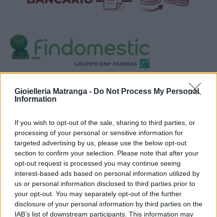
Visualizza proposte di finanziamento
Gioielleria Matranga -
Do Not Process My Personal
Politiche dei prezzi online
Information
Caratteristiche Prodotto
iRef:
93
If you wish to opt-out of the sale, sharing to third parties, or
processing of your personal or sensitive information for
targeted advertising by us, please use the below opt-out
Google
section to confirm your selection. Please note that after your
opt-out request is processed you may continue seeing
4.8
interest-based ads based on personal information utilized by
us or personal information disclosed to third parties prior to
Basato su 410 reviews
your opt-out. You may separately opt-out of the further
disclosure of your personal information by third parties on the
Powered by
LocalImpact
IAB’s list of downstream participants. This information may