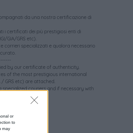
accompagnati da una nostra certificazione di
i certificati dei più prestigiosi enti di
(IGI/GIA/GRS etc).
e corrieri specializzati e qualora necessario
icurato.
-------
ed by our certificate of authenticity.
tes of the most prestigious international
IA / GRS etc) are attached.
 specialized couriers and if necessary with
sonal or
ection to
ou may