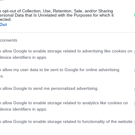
Garanzia di due anni
sui pro
o opt-out of Collection, Use, Retention, Sale, and/or Sharing
ersonal Data that Is Unrelated with the Purposes for which it
di assistenza.
lected.
Out
Reso facile e gratuito
entro
Spedizione gratuita
per ord
consents
Per maggiori dettagli consul
o allow Google to enable storage related to advertising like cookies on
evice identifiers in apps.
o allow my user data to be sent to Google for online advertising
s.
to allow Google to send me personalized advertising.
dere maggiori
Caratteristiche:
o allow Google to enable storage related to analytics like cookies on
evice identifiers in apps.
notare una
Corallo, onice e
o allow Google to enable storage related to functionality of the website
ta:
totale 124,40g