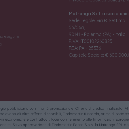
Matranga S.r.l. a socio unic
Sede Legale: via R. Settimo
56/56a,
90141 - Palermo (PA) - Italia
no eseguire
P.IVA: IT00102260825
a.
REA: PA - 25536
Capitale Sociale: € 600.000,0
io pubblicitario con finalità promozionale. Offerta di credito finalizzato. Al
e eventuali altre offerte disponibili, Findomestic ti ricorda, prima di sottoscri
oni economiche e contrattuali, facendo riferimento alle Informazioni Europee
endita. Salvo approvazione di Findomestic Banca S.p.A. la Matranga SRL ope