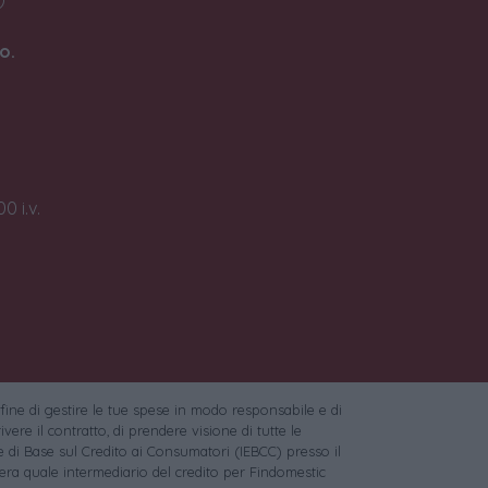
o.
0 i.v.
 fine di gestire le tue spese in modo responsabile e di
vere il contratto, di prendere visione di tutte le
 di Base sul Credito ai Consumatori (IEBCC) presso il
ra quale intermediario del credito per Findomestic