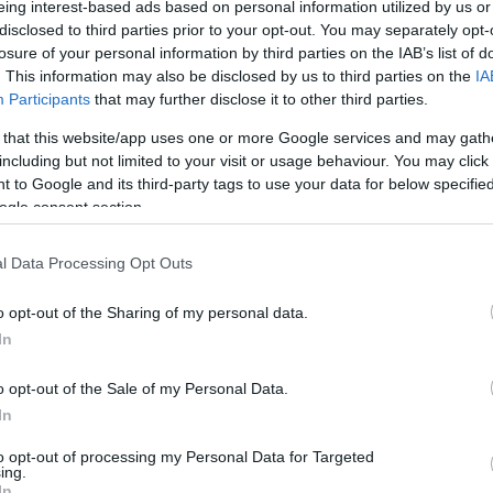
eing interest-based ads based on personal information utilized by us or
disclosed to third parties prior to your opt-out. You may separately opt-
losure of your personal information by third parties on the IAB’s list of
. This information may also be disclosed by us to third parties on the
IA
Participants
that may further disclose it to other third parties.
 that this website/app uses one or more Google services and may gath
Visualizza proposte di fina
including but not limited to your visit or usage behaviour. You may click 
 to Google and its third-party tags to use your data for below specifi
Politiche dei prezzi online
ogle consent section.
Caratteristiche Prodotto
iRef:
93
l Data Processing Opt Outs
o opt-out of the Sharing of my personal data.
Googl
In
4.8
o opt-out of the Sale of my Personal Data.
Basato su 408 revi
In
to opt-out of processing my Personal Data for Targeted
Powered by
LocalImpact
ing.
In