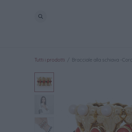
Passa al contenuto
Home
Tutti i prodotti
Bracciale alla schiava -Coral