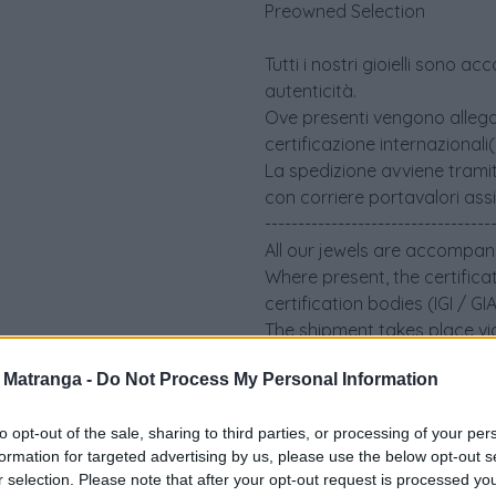
Preowned Selection
Tutti i nostri gioielli sono 
autenticità.
Ove presenti vengono allegati 
certificazione internazionali
La spedizione avviene tramit
con corriere portavalori ass
----------------------------------
All our jewels are accompani
Where present, the certifica
certification bodies (IGI / G
The shipment takes place via
an insured security courier
a Matranga -
Do Not Process My Personal Information
to opt-out of the sale, sharing to third parties, or processing of your per
formation for targeted advertising by us, please use the below opt-out s
r selection. Please note that after your opt-out request is processed y