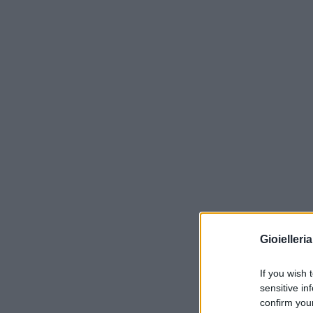
Gioielleri
If you wish 
sensitive in
confirm you