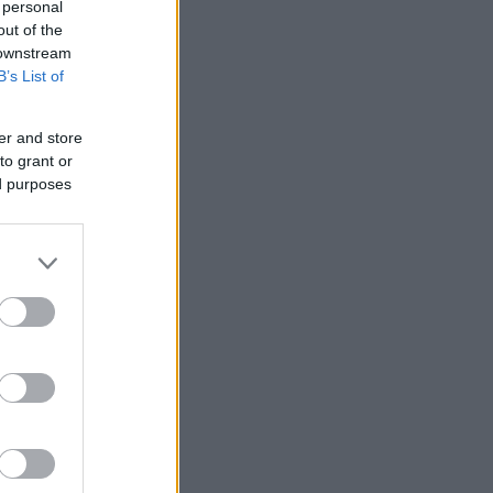
 personal
out of the
 downstream
B’s List of
er and store
nziamento
to grant or
ed purposes
e
ews