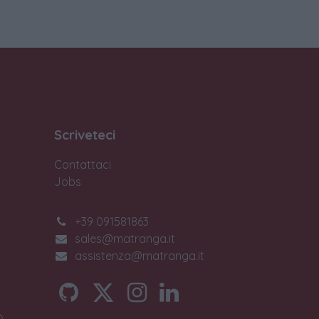
Scriveteci
Contattaci
Jobs
+39 091581863
sales@matranga.it
assistenza@matranga.it
)