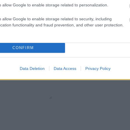
o allow Google to enable storage related to personalization.
Pietre
:
Corallo
o allow Google to enable storage related to security, including
cation functionality and fraud prevention, and other user protection.
CONFIRM
Data Deletion
Data Access
Privacy Policy