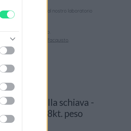
dotti usati, verificati dal nostro laboratorio
 28 giorni.
ini superiori a 150 euro.
tate la nostra
Guida all'acquisto
.
 Bracciale alla schiava -
 perle, oro 18kt. peso
r