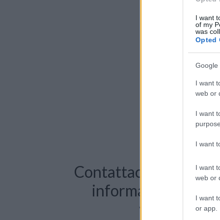
I want t
of my P
was col
Opted 
Google 
I want t
web or d
I want t
purpose
I want 
Contattaci per richie
I want t
web or d
informazioni o pre
I want t
videochiama
or app.