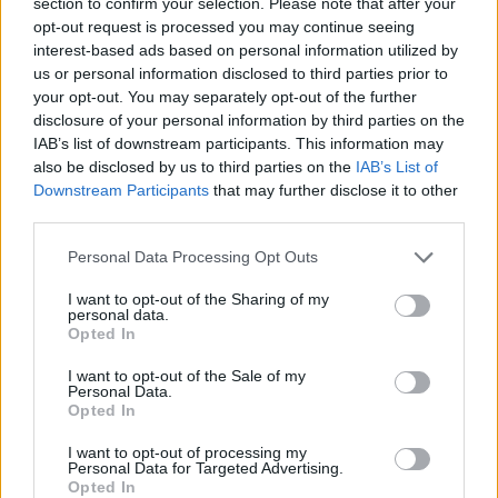
section to confirm your selection. Please note that after your
iRef:
93
opt-out request is processed you may continue seeing
interest-based ads based on personal information utilized by
us or personal information disclosed to third parties prior to
Google
your opt-out. You may separately opt-out of the further
disclosure of your personal information by third parties on the
4.8
IAB’s list of downstream participants. This information may
also be disclosed by us to third parties on the
IAB’s List of
Basato su 410 reviews
Downstream Participants
that may further disclose it to other
third parties.
Powered by
LocalImpact
Please note that this website/app uses one or more Google
Personal Data Processing Opt Outs
services and may gather and store information including but
Garanzia di due anni
sui prodotti usati, verificati dal
not limited to your visit or usage behaviour. You may click to
I want to opt-out of the Sharing of my
personal data.
nostro laboratorio di assistenza.
grant or deny consent to Google and its third-party tags to
Opted In
use your data for below specified purposes in below Google
Reso facile e gratuito
entro 28 giorni.
consent section.
Spedizione gratuita
per ordini superiori a 150 euro.
I want to opt-out of the Sale of my
Personal Data.
Per maggiori dettagli consultate la nostra
Guida
Opted In
all'acquisto
.
I want to opt-out of processing my
Personal Data for Targeted Advertising.
Opted In