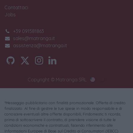
Contattaci
Jobs
+39 091581863
sales@matranga.it
assistenza@matranga.it
Copyright © Matranga SRL
*Messaggio pubblicitario con finalità promozionale. Offerta di credito
finalizzato. Al fine di gestire le tue spese in modo responsabile e di
conoscere eventuali altre offerte disponibili, Findomestic ti ricorda,
prima di sottoscrivere il contratto, di prendere visione di tutte le
condizioni economiche e contrattuali, facendo riferimento alle
Informazioni Europee di Base sul Credito ai Consumatori (IEBCC)