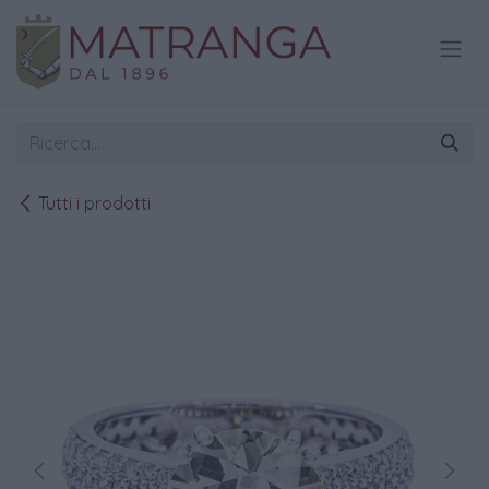
Passa al contenuto
Tutti i prodotti