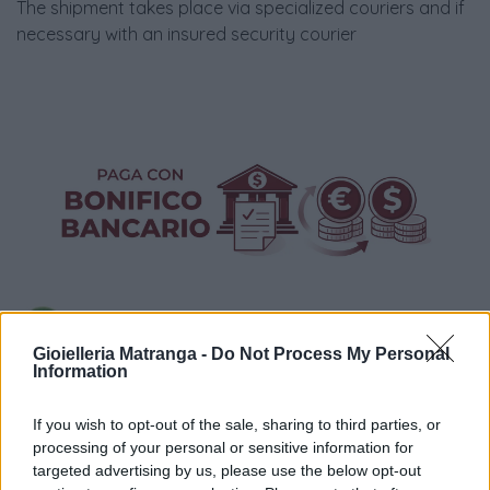
The shipment takes place via specialized couriers and if
necessary with an insured security courier
Gioielleria Matranga -
Do Not Process My Personal
Information
Visualizza proposte di finanziamento
If you wish to opt-out of the sale, sharing to third parties, or
processing of your personal or sensitive information for
Politiche dei prezzi online
targeted advertising by us, please use the below opt-out
Caratteristiche Prodotto