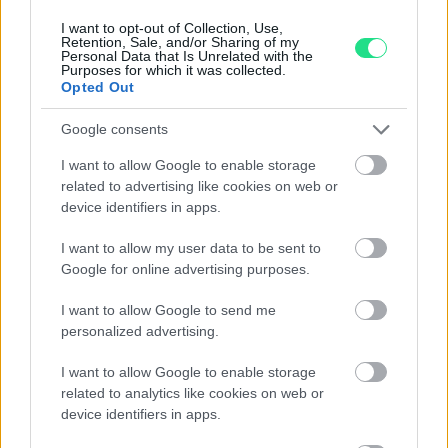
I want to opt-out of Collection, Use,
Retention, Sale, and/or Sharing of my
Personal Data that Is Unrelated with the
Purposes for which it was collected.
Opted Out
Contattaci per richiedere maggiori
Google consents
informazioni o prenotare una
I want to allow Google to enable storage
videochiamata:
related to advertising like cookies on web or
device identifiers in apps.
Cognome e Nome
*
I want to allow my user data to be sent to
Google for online advertising purposes.
I want to allow Google to send me
personalized advertising.
Numero di telefono
I want to allow Google to enable storage
related to analytics like cookies on web or
device identifiers in apps.
Email
*