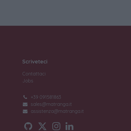
Scriveteci
Contattaci
Jobs
+39 091581863
sales@matranga.it
assistenza@matranga.it