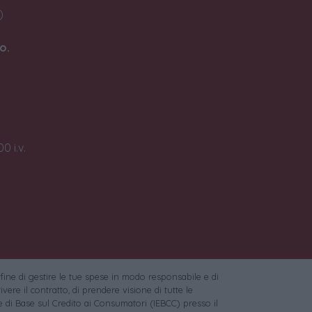
)
o.
0 i.v.
 fine di gestire le tue spese in modo responsabile e di
vere il contratto, di prendere visione di tutte le
 di Base sul Credito ai Consumatori (IEBCC) presso il