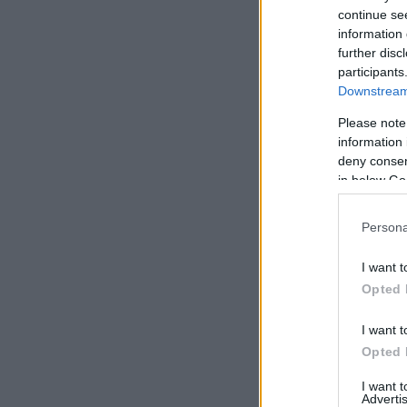
continue se
information 
further disc
participants
Downstream 
Please note
information 
deny consent
in below Go
Persona
I want t
Opted 
I want t
Opted 
I want 
Advertis