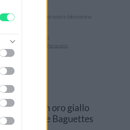
dotti usati, verificati dal nostro laboratorio
 28 giorni.
ini superiori a 150 euro.
tate la nostra
Guida all'acquisto
.
 Bracciale in oro giallo
 di Brillanti e Baguettes