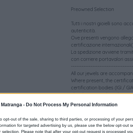
Preowned Selection
Tutti i nostri gioielli sono 
autenticità.
Ove presenti vengono allegati 
certificazione internazionali
La spedizione avviene tramit
con corriere portavalori ass
----------------------------------
All our jewels are accompani
Where present, the certifica
certification bodies (IGI / G
The shipment takes place via
an insured security courier
a Matranga -
Do Not Process My Personal Information
to opt-out of the sale, sharing to third parties, or processing of your per
formation for targeted advertising by us, please use the below opt-out s
r selection. Please note that after your opt-out request is processed y