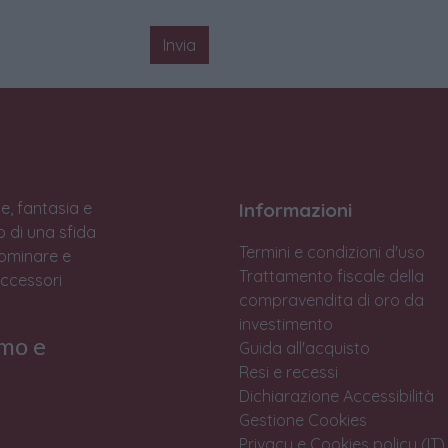
Invia
e, fantasia e
Informazioni
to di una sfida
Termini e condizioni d'uso
Dominare e
Trattamento fiscale della
accessori
compravendita di oro da
investimento
rmo e
Guida all'acquisto
Resi e recessi
Dichiarazione Accessibilità
Gestione Cookies
Privacy e Cookies policy (IT)