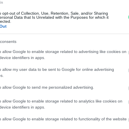
In
o opt-out of Collection, Use, Retention, Sale, and/or Sharing
Garanzia di due anni
sui pro
ersonal Data that Is Unrelated with the Purposes for which it
lected.
di assistenza.
Out
Reso facile e gratuito
entro
Spedizione gratuita
per ord
consents
Per maggiori dettagli consul
o allow Google to enable storage related to advertising like cookies on
evice identifiers in apps.
o allow my user data to be sent to Google for online advertising
s.
to allow Google to send me personalized advertising.
o allow Google to enable storage related to analytics like cookies on
dere maggiori
Caratteristiche:
evice identifiers in apps.
notare una
18kt. con pavet
o allow Google to enable storage related to functionality of the website
ta: