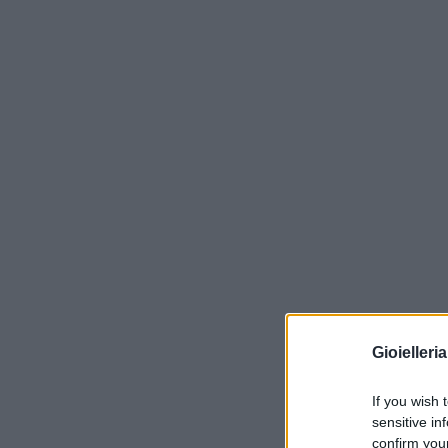
Gioielleri
If you wish 
sensitive in
confirm you