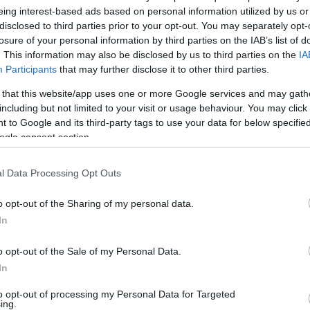
eing interest-based ads based on personal information utilized by us or
disclosed to third parties prior to your opt-out. You may separately opt-
losure of your personal information by third parties on the IAB’s list of
. This information may also be disclosed by us to third parties on the
IA
Participants
that may further disclose it to other third parties.
 that this website/app uses one or more Google services and may gath
including but not limited to your visit or usage behaviour. You may click 
Visualizza proposte di fina
 to Google and its third-party tags to use your data for below specifi
ogle consent section.
Politiche dei prezzi online
Caratteristiche Prodotto
l Data Processing Opt Outs
iRef:
93
o opt-out of the Sharing of my personal data.
Googl
In
4.8
o opt-out of the Sale of my Personal Data.
In
Basato su 408 revi
to opt-out of processing my Personal Data for Targeted
ing.
Powered by
LocalImpact