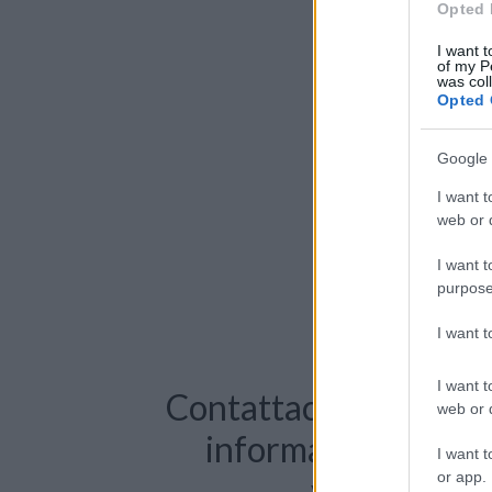
Opted 
I want t
of my P
was col
Opted 
Google 
I want t
web or d
I want t
purpose
I want 
I want t
Contattaci per richie
web or d
informazioni o pre
I want t
or app.
videochiama