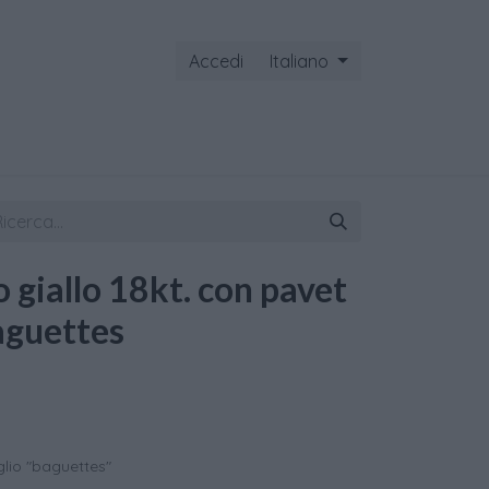
Accedi
Italiano
ontattaci
o giallo 18kt. con pavet
Baguettes
aglio "baguettes"