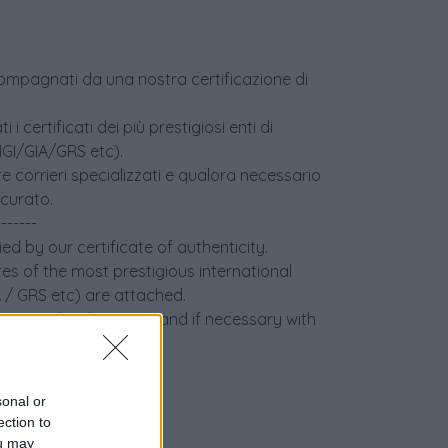
accompagnati da una nostra certificazione di
i certificati dei più prestigiosi enti di
(IGI/GIA/GRS etc).
e corrieri specializzati e qualora necessario
icurato.
-------
ed by our certificate of authenticity.
tes of the most prestigious international
IA / GRS etc) are attached.
 specialized couriers and if necessary with
sonal or
ection to
ou may