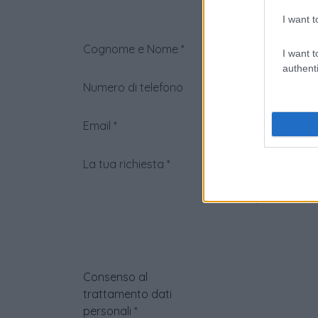
I want t
Cognome e Nome
*
I want t
authenti
Numero di telefono
Email
*
La tua richiesta
*
Consenso al
trattamento dati
personali
*