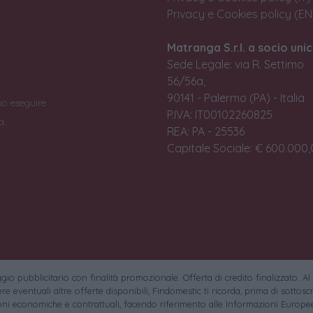
Privacy e Cookies policy (EN
Matranga S.r.l. a socio unic
Sede Legale: via R. Settimo
56/56a,
90141 - Palermo (PA) - Italia
no eseguire
P.IVA: IT00102260825
a.
REA: PA - 25536
Capitale Sociale: € 600.000,0
io pubblicitario con finalità promozionale. Offerta di credito finalizzato. Al
e eventuali altre offerte disponibili, Findomestic ti ricorda, prima di sottoscri
oni economiche e contrattuali, facendo riferimento alle Informazioni Europee