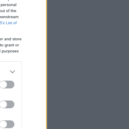
 personal
out of the
 downstream
B’s List of
er and store
to grant or
nziamento
ed purposes
e
ews