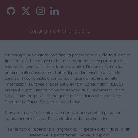
Copyright © Matranga SRL
*Messaggio pubblicitario con finalità promozionale. Offerta di credito
finalizzato. Al fine di gestire le tue spese in modo responsabile e di
conoscere eventuali altre offerte disponibili, Findomestic ti ricorda,
prima di sottoscrivere il contratto, di prendere visione di tutte le
condizioni economiche e contrattuali, facendo riferimento alle
Informazioni Europee di Base sul Credito ai Consumatori (IEBCC)
presso il punto vendita. Salvo approvazione di Findomestic Banca
S.p.A. la Matranga SRL opera quale intermediario del credito per
Findomestic Banca S.p.A. non in esclusiva.
Si avvisa la gentile clientela che non saranno accettati pagamenti
tramite findomestic per l'acquisto di oro da investimento.
Per le foto di repertorio si ringraziano i rispettivi autori (tutti i diritti
riservati) e le piattaforme:
Pixabay
,
Unsplash