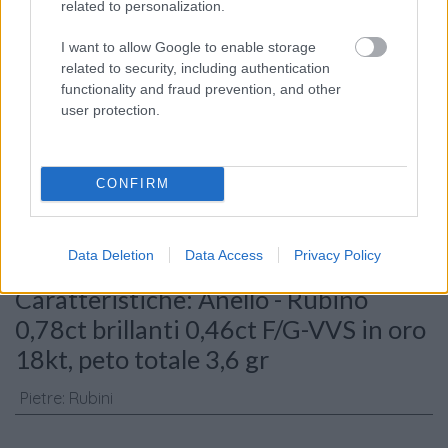
related to personalization.
I want to allow Google to enable storage
related to security, including authentication
functionality and fraud prevention, and other
user protection.
Consenso al
trattamento dati
personali
*
CONFIRM
Data Deletion
Data Access
Privacy Policy
Invia
Caratteristiche: Anello - Rubino
0,78ct brillanti 0,46ct F/G-VVS in oro
18kt, peto totale 3,6 gr
Pietre
:
Rubini