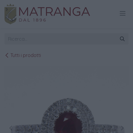
Passa al contenuto
Tutti i prodotti