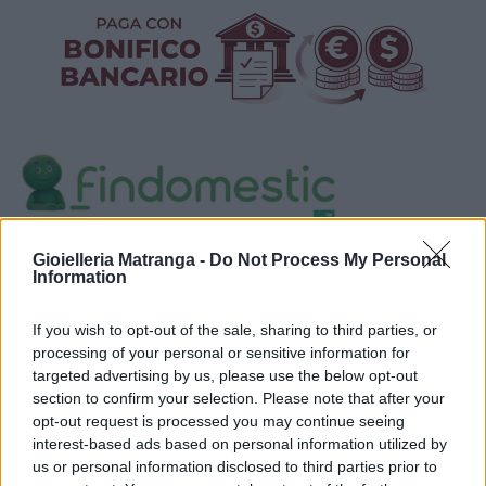
Visualizza proposte di finanziamento
Gioielleria Matranga -
Do Not Process My Personal
Information
Politiche dei prezzi online
Caratteristiche Prodotto
If you wish to opt-out of the sale, sharing to third parties, or
iRef:
125
processing of your personal or sensitive information for
targeted advertising by us, please use the below opt-out
section to confirm your selection. Please note that after your
Google
opt-out request is processed you may continue seeing
interest-based ads based on personal information utilized by
4.8
us or personal information disclosed to third parties prior to