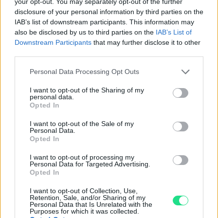
your opt-out. You may separately opt-out of the further
Basato su 410 reviews
disclosure of your personal information by third parties on the
IAB’s list of downstream participants. This information may
Powered by
LocalImpact
also be disclosed by us to third parties on the
IAB’s List of
Downstream Participants
that may further disclose it to other
third parties.
Garanzia di due anni
sui prodotti usati, verificati dal
Please note that this website/app uses one or more Google
Personal Data Processing Opt Outs
nostro laboratorio di assistenza.
services and may gather and store information including but
Reso facile e gratuito
entro 28 giorni.
not limited to your visit or usage behaviour. You may click to
I want to opt-out of the Sharing of my
personal data.
Spedizione gratuita
per ordini superiori a 150 euro.
grant or deny consent to Google and its third-party tags to
Opted In
use your data for below specified purposes in below Google
Per maggiori dettagli consultate la nostra
Guida
consent section.
all'acquisto
.
I want to opt-out of the Sale of my
Personal Data.
Opted In
I want to opt-out of processing my
Personal Data for Targeted Advertising.
Opted In
I want to opt-out of Collection, Use,
Retention, Sale, and/or Sharing of my
Personal Data that Is Unrelated with the
Contattaci per richiedere maggiori
Purposes for which it was collected.