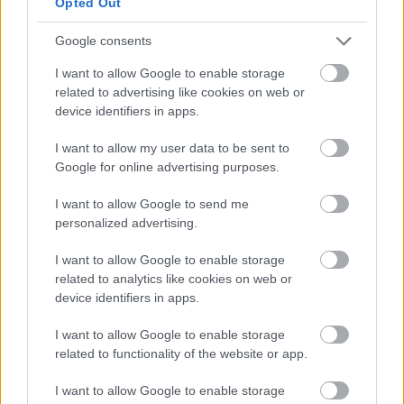
Opted Out
informazioni o prenotare una
videochiamata:
Google consents
I want to allow Google to enable storage
related to advertising like cookies on web or
Cognome e Nome
*
device identifiers in apps.
I want to allow my user data to be sent to
Google for online advertising purposes.
Numero di telefono
I want to allow Google to send me
personalized advertising.
Email
*
I want to allow Google to enable storage
related to analytics like cookies on web or
device identifiers in apps.
I want to allow Google to enable storage
La tua richiesta
*
related to functionality of the website or app.
I want to allow Google to enable storage