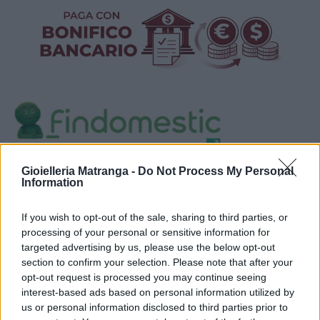
Visualizza proposte di finanziamento
Gioielleria Matranga -
Do Not Process My Personal
Information
Politiche dei prezzi online
Caratteristiche Prodotto
If you wish to opt-out of the sale, sharing to third parties, or
iRef:
125
processing of your personal or sensitive information for
targeted advertising by us, please use the below opt-out
section to confirm your selection. Please note that after your
Google
opt-out request is processed you may continue seeing
interest-based ads based on personal information utilized by
4.8
us or personal information disclosed to third parties prior to