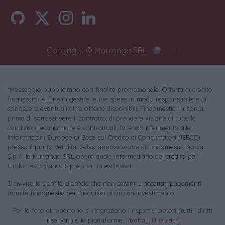
Copyright © Matranga SRL
*Messaggio pubblicitario con finalità promozionale. Offerta di credito
finalizzato. Al fine di gestire le tue spese in modo responsabile e di
conoscere eventuali altre offerte disponibili, Findomestic ti ricorda,
prima di sottoscrivere il contratto, di prendere visione di tutte le
condizioni economiche e contrattuali, facendo riferimento alle
Informazioni Europee di Base sul Credito ai Consumatori (IEBCC)
presso il punto vendita. Salvo approvazione di Findomestic Banca
S.p.A. la Matranga SRL opera quale intermediario del credito per
Findomestic Banca S.p.A. non in esclusiva.
Si avvisa la gentile clientela che non saranno accettati pagamenti
tramite findomestic per l'acquisto di oro da investimento.
Per le foto di repertorio si ringraziano i rispettivi autori (tutti i diritti
riservati) e le piattaforme:
Pixabay
,
Unsplash