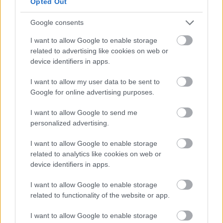
Opted Out
informazioni o prenotare una
videochiamata:
Google consents
I want to allow Google to enable storage
related to advertising like cookies on web or
Cognome e Nome
*
device identifiers in apps.
I want to allow my user data to be sent to
Google for online advertising purposes.
Numero di telefono
I want to allow Google to send me
personalized advertising.
Email
*
I want to allow Google to enable storage
related to analytics like cookies on web or
device identifiers in apps.
I want to allow Google to enable storage
La tua richiesta
*
related to functionality of the website or app.
I want to allow Google to enable storage