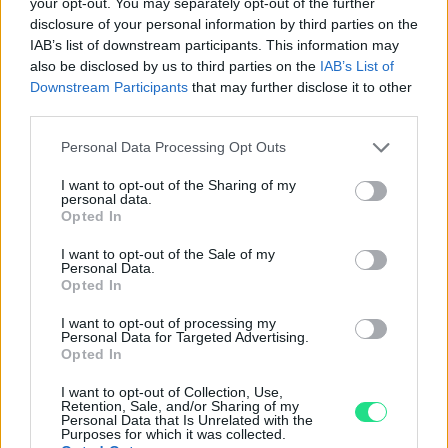
your opt-out. You may separately opt-out of the further
Basato su 408 reviews
disclosure of your personal information by third parties on the
IAB’s list of downstream participants. This information may
Powered by
LocalImpact
also be disclosed by us to third parties on the
IAB’s List of
Downstream Participants
that may further disclose it to other
third parties.
Garanzia di due anni
sui prodotti usati, verificati dal
Please note that this website/app uses one or more Google
Personal Data Processing Opt Outs
nostro laboratorio di assistenza.
services and may gather and store information including but
Reso facile e gratuito
entro 28 giorni.
not limited to your visit or usage behaviour. You may click to
I want to opt-out of the Sharing of my
personal data.
Spedizione gratuita
per ordini superiori a 150 euro.
grant or deny consent to Google and its third-party tags to
Opted In
use your data for below specified purposes in below Google
Per maggiori dettagli consultate la nostra
Guida
consent section.
all'acquisto
.
I want to opt-out of the Sale of my
Personal Data.
Opted In
I want to opt-out of processing my
Personal Data for Targeted Advertising.
Opted In
I want to opt-out of Collection, Use,
Retention, Sale, and/or Sharing of my
Personal Data that Is Unrelated with the
Contattaci per richiedere maggiori
Purposes for which it was collected.