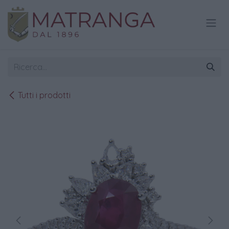
Passa al contenuto
Tutti i prodotti