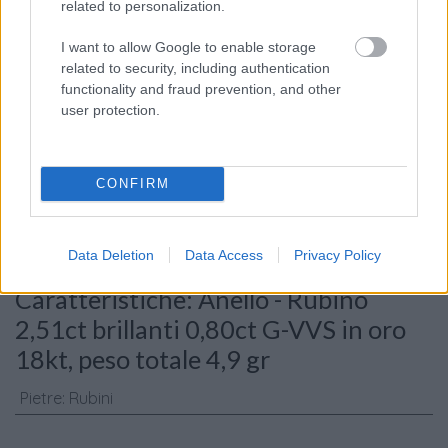
related to personalization.
I want to allow Google to enable storage
related to security, including authentication
functionality and fraud prevention, and other
user protection.
Consenso al
trattamento dati
personali
*
CONFIRM
Data Deletion
Data Access
Privacy Policy
Invia
Caratteristiche: Anello - Rubino
2,51ct brillanti 0,80ct G-VVS in oro
18kt, peso totale 4,9 gr
Pietre
:
Rubini