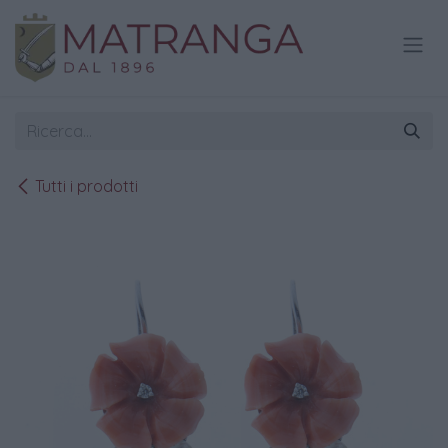
Passa al contenuto
Tutti i prodotti