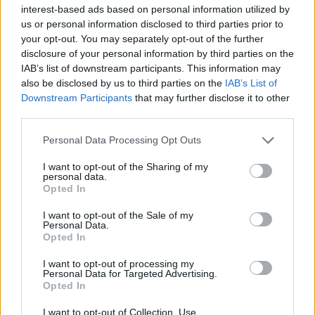
iRef:
123
interest-based ads based on personal information utilized by
us or personal information disclosed to third parties prior to
your opt-out. You may separately opt-out of the further
Google
disclosure of your personal information by third parties on the
IAB’s list of downstream participants. This information may
4.8
also be disclosed by us to third parties on the
IAB’s List of
Downstream Participants
that may further disclose it to other
Basato su 408 reviews
third parties.
Please note that this website/app uses one or more Google
Powered by
LocalImpact
Personal Data Processing Opt Outs
services and may gather and store information including but
not limited to your visit or usage behaviour. You may click to
I want to opt-out of the Sharing of my
personal data.
grant or deny consent to Google and its third-party tags to
Garanzia di due anni
sui prodotti usati, verificati dal
Opted In
use your data for below specified purposes in below Google
nostro laboratorio di assistenza.
consent section.
I want to opt-out of the Sale of my
Reso facile e gratuito
entro 28 giorni.
Personal Data.
Spedizione gratuita
per ordini superiori a 150 euro.
Opted In
Per maggiori dettagli consultate la nostra
Guida
I want to opt-out of processing my
all'acquisto
.
Personal Data for Targeted Advertising.
Opted In
I want to opt-out of Collection, Use,