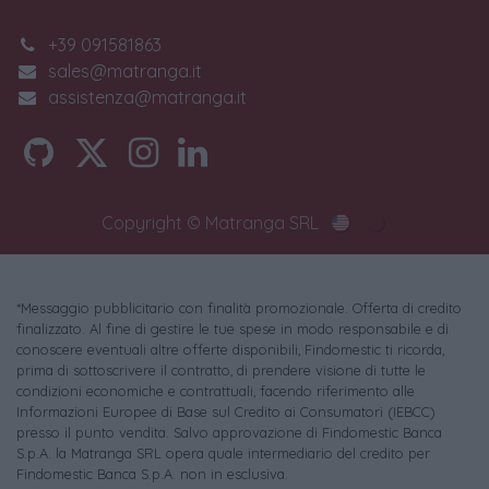
+39 091581863
sales@matranga.it
assistenza@matranga.it
Copyright © Matranga SRL
*Messaggio pubblicitario con finalità promozionale. Offerta di credito
finalizzato. Al fine di gestire le tue spese in modo responsabile e di
conoscere eventuali altre offerte disponibili, Findomestic ti ricorda,
prima di sottoscrivere il contratto, di prendere visione di tutte le
condizioni economiche e contrattuali, facendo riferimento alle
Informazioni Europee di Base sul Credito ai Consumatori (IEBCC)
presso il punto vendita. Salvo approvazione di Findomestic Banca
S.p.A. la Matranga SRL opera quale intermediario del credito per
Findomestic Banca S.p.A. non in esclusiva.