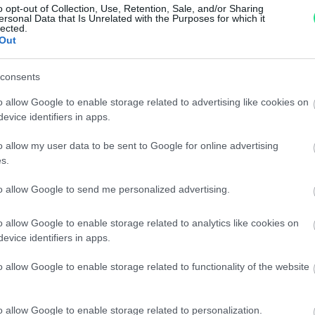
di assistenza.
o opt-out of Collection, Use, Retention, Sale, and/or Sharing
ersonal Data that Is Unrelated with the Purposes for which it
Reso facile e gratuito
entro
lected.
Out
Spedizione gratuita
per ord
Per maggiori dettagli consul
consents
o allow Google to enable storage related to advertising like cookies on
evice identifiers in apps.
o allow my user data to be sent to Google for online advertising
s.
to allow Google to send me personalized advertising.
dere maggiori
Caratteristiche
o allow Google to enable storage related to analytics like cookies on
notare una
brillanti 0,60ct
evice identifiers in apps.
ta:
o allow Google to enable storage related to functionality of the website
Pietre
:
Onice
o allow Google to enable storage related to personalization.