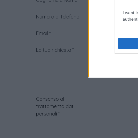
Cognome e Nome
*
I want t
Numero di telefono
authenti
Email
*
La tua richiesta
*
Consenso al
trattamento dati
personali
*