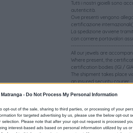
Tutti i nostri gioielli sono 
autenticità.
Ove presenti vengono allegati 
certificazione internazionali
La spedizione avviene tramit
con corriere portavalori ass
----------------------------------
All our jewels are accompani
Where present, the certifica
certification bodies (IGI / G
The shipment takes place via
an insured security courier
a Matranga -
Do Not Process My Personal Information
to opt-out of the sale, sharing to third parties, or processing of your per
formation for targeted advertising by us, please use the below opt-out s
r selection. Please note that after your opt-out request is processed y
eing interest-based ads based on personal information utilized by us or