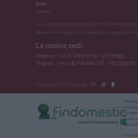
Dom:
Chiuso
Si avvisa la clientela che dopo le 19:00 non si potran
interventi in laboratorio o operazioni di perizia e stim
Le nostre sedi:
Palermo - Via R. Settimo 56 - 091581863
Trapani - Via G.B. Fardella 107 - 0923362658
Copyright © Matranga SRL
*Messagg
conoscer
condizi
punto v
Banca S
Si avvi