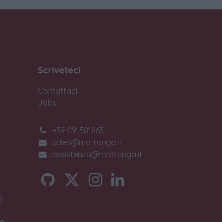
Scriveteci
Contattaci
Jobs
+39 091581863
sales@matranga.it
assistenza@matranga.it
)
o.