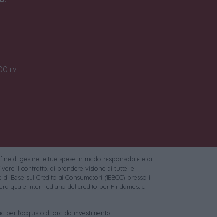
0 i.v.
 fine di gestire le tue spese in modo responsabile e di
vere il contratto, di prendere visione di tutte le
 di Base sul Credito ai Consumatori (IEBCC) presso il
ra quale intermediario del credito per Findomestic
c per l'acquisto di oro da investimento.