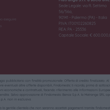
Sede Legale: via R. Settimo
56/56a,
90141 - Palermo (PA) - Italia
no eseguire
P.IVA: IT00102260825
a.
REA: PA - 25536
Capitale Sociale: € 600.000,0
io pubblicitario con finalità promozionale. Offerta di credito finalizzato. Al
e eventuali altre offerte disponibili, Findomestic ti ricorda, prima di sottoscri
oni economiche e contrattuali, facendo riferimento alle Informazioni Europee
endita. Salvo approvazione di Findomestic Banca S.p.A. la Matranga SRL ope
.p.A. non in esclusiva.
sa la gentile clientela che non saranno accettati pagamenti tramite findomesti