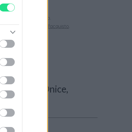
 28 giorni.
ini superiori a 150 euro.
tate la nostra
Guida all'acquisto
.
: Collana - Onice,
. oro 18kt.