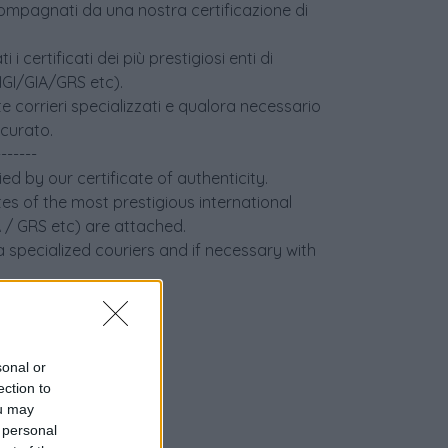
accompagnati da una nostra certificazione di
i certificati dei più prestigiosi enti di
(IGI/GIA/GRS etc).
e corrieri specializzati e qualora necessario
icurato.
-------
ed by our certificate of authenticity.
tes of the most prestigious international
IA / GRS etc) are attached.
 specialized couriers and if necessary with
sonal or
ection to
ou may
 personal