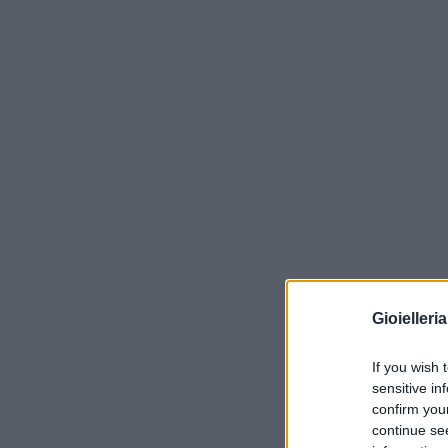
Gioielleri
If you wish 
sensitive in
confirm you
continue se