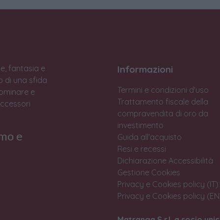
e, fantasia e
Informazioni
to di una sfida
Termini e condizioni d'uso
Dominare e
Trattamento fiscale della
accessori
compravendita di oro da
investimento
rmo e
Guida all'acquisto
Resi e recessi
Dichiarazione Accessibilità
Gestione Cookies
Privacy e Cookies policy (IT)
Privacy e Cookies policy (EN
Matranga S.r.l. a socio unic