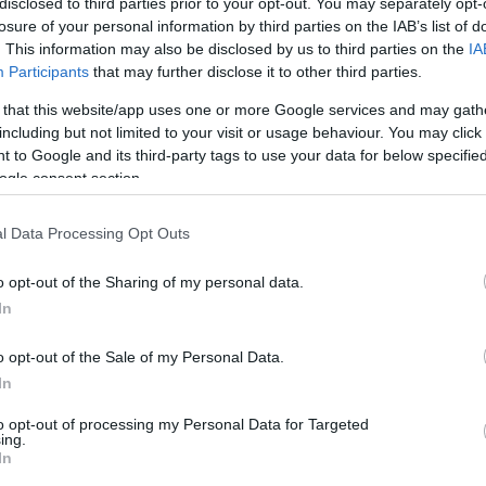
disclosed to third parties prior to your opt-out. You may separately opt-
losure of your personal information by third parties on the IAB’s list of
. This information may also be disclosed by us to third parties on the
IA
Participants
that may further disclose it to other third parties.
Visualizza proposte di fina
 that this website/app uses one or more Google services and may gath
including but not limited to your visit or usage behaviour. You may click 
Politiche dei prezzi online
 to Google and its third-party tags to use your data for below specifi
Caratteristiche Prodotto
ogle consent section.
iRef:
120
l Data Processing Opt Outs
Googl
o opt-out of the Sharing of my personal data.
In
4.8
Basato su 408 revi
o opt-out of the Sale of my Personal Data.
In
Powered by
LocalImpact
to opt-out of processing my Personal Data for Targeted
ing.
In
Garanzia di due anni
sui pro