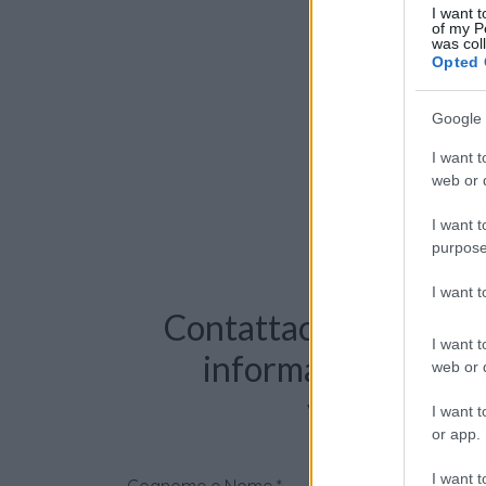
I want t
of my P
was col
Opted 
Google 
I want t
web or d
I want t
purpose
I want 
Contattaci per richie
I want t
informazioni o pre
web or d
videochiama
I want t
or app.
I want t