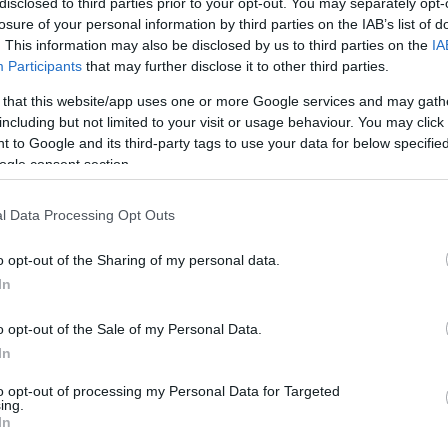
disclosed to third parties prior to your opt-out. You may separately opt-
losure of your personal information by third parties on the IAB’s list of
. This information may also be disclosed by us to third parties on the
IA
Participants
that may further disclose it to other third parties.
Visualizza proposte di fina
 that this website/app uses one or more Google services and may gath
including but not limited to your visit or usage behaviour. You may click 
Politiche dei prezzi online
 to Google and its third-party tags to use your data for below specifi
Caratteristiche Prodotto
ogle consent section.
iRef:
120
l Data Processing Opt Outs
Googl
o opt-out of the Sharing of my personal data.
In
4.8
Basato su 408 revi
o opt-out of the Sale of my Personal Data.
In
Powered by
LocalImpact
to opt-out of processing my Personal Data for Targeted
ing.
In
Garanzia di due anni
sui pro