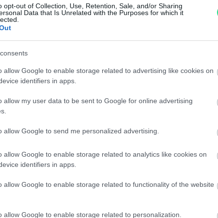
di assistenza.
o opt-out of Collection, Use, Retention, Sale, and/or Sharing
ersonal Data that Is Unrelated with the Purposes for which it
Reso facile e gratuito
entro
lected.
Out
Spedizione gratuita
per ord
Per maggiori dettagli consul
consents
o allow Google to enable storage related to advertising like cookies on
evice identifiers in apps.
o allow my user data to be sent to Google for online advertising
s.
to allow Google to send me personalized advertising.
dere maggiori
Caratteristiche
o allow Google to enable storage related to analytics like cookies on
notare una
brillanti 0,60ct
evice identifiers in apps.
ta:
o allow Google to enable storage related to functionality of the website
Pietre
:
Onice
o allow Google to enable storage related to personalization.