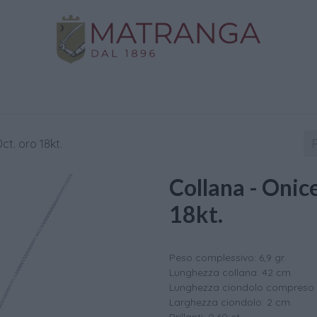
Negozio
Oro da Investimento
Assistenza
C
0ct. oro 18kt.
Collana - Onice
18kt.
Peso complessivo: 6,9 gr.
Lunghezza collana: 42 cm.
Lunghezza ciondolo compreso g
Larghezza ciondolo: 2 cm.