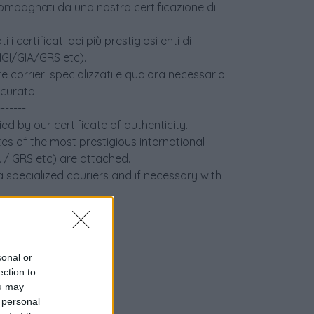
accompagnati da una nostra certificazione di
i certificati dei più prestigiosi enti di
(IGI/GIA/GRS etc).
e corrieri specializzati e qualora necessario
icurato.
-------
ed by our certificate of authenticity.
tes of the most prestigious international
IA / GRS etc) are attached.
 specialized couriers and if necessary with
sonal or
ection to
ou may
 personal