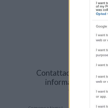
I want t
of my P
was col
Opted 
Google 
I want t
web or d
I want t
purpose
I want 
Contattaci per richie
I want t
informazioni o pre
web or d
videochiama
I want t
or app.
I want t