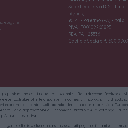
Sede Legale: via R. Settimo
56/56a,
90141 - Palermo (PA) - Italia
no eseguire
P.IVA: IT00102260825
a.
REA: PA - 25536
Capitale Sociale: € 600.000,0
io pubblicitario con finalità promozionale. Offerta di credito finalizzato. Al
e eventuali altre offerte disponibili, Findomestic ti ricorda, prima di sottoscri
oni economiche e contrattuali, facendo riferimento alle Informazioni Europee
endita. Salvo approvazione di Findomestic Banca S.p.A. la Matranga SRL ope
.p.A. non in esclusiva.
sa la gentile clientela che non saranno accettati pagamenti tramite findomesti