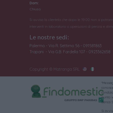
Dom:
Chiuso
Si avvisa la clientela che dopo le 19:00 non si potran
interventi in laboratorio o operazioni di perizia e stim
Le nostre sedi:
Palermo - Via R. Settimo 56 - 091581863
Trapani - Via G.B. Fardella 107 - 0923362658
Copyright © Matranga SRL
*Messagg
conoscer
condizi
punto v
Banca S
Si avvi