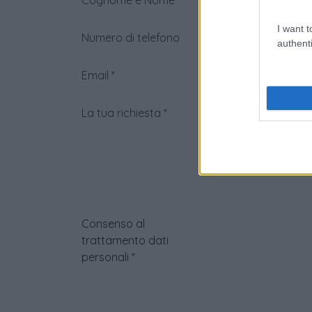
Cognome e Nome
*
I want t
Numero di telefono
authenti
Email
*
La tua richiesta
*
Consenso al
trattamento dati
personali
*