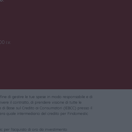
0 i.v.
 fine di gestire le tue spese in modo responsabile e di
vere il contratto, di prendere visione di tutte le
 di Base sul Credito ai Consumatori (IEBCC) presso il
ra quale intermediario del credito per Findomestic
c per l'acquisto di oro da investimento.