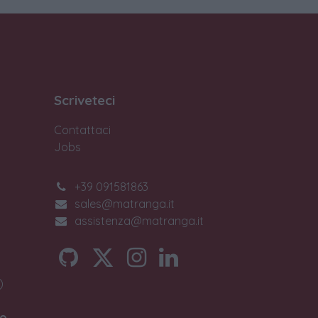
Scriveteci
Contattaci
Jobs
+39 091581863
sales@matranga.it
assistenza@matranga.it
)
o.