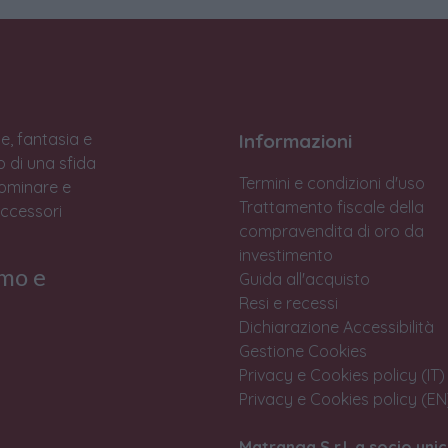
e, fantasia e
Informazioni
to di una sfida
Termini e condizioni d'uso
Dominare e
Trattamento fiscale della
accessori
compravendita di oro da
investimento
rmo e
Guida all'acquisto
Resi e recessi
Dichiarazione Accessibilità
Gestione Cookies
Privacy e Cookies policy (IT)
Privacy e Cookies policy (EN
Matranga S.r.l. a socio unic