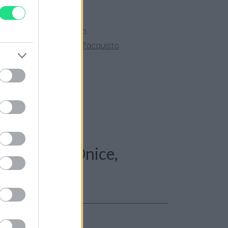
 28 giorni.
ini superiori a 150 euro.
tate la nostra
Guida all'acquisto
.
: Collana - Onice,
. oro 18kt.