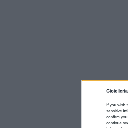
Gioielleri
If you wish 
sensitive in
confirm you
continue se