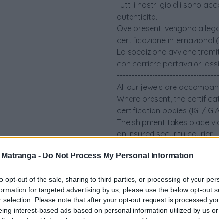
Tutti i nostri gioielli sono 
autenticità.
Ove presenti vengono allegati 
certificazione internazionali
La spedizione avviene tramit
con corriere portavalori ass
----------------------------------
All our jewels are accompani
Where present, the certifica
certification bodies (IGI / G
The shipment takes place via
an insured security courier
a Matranga -
Do Not Process My Personal Information
to opt-out of the sale, sharing to third parties, or processing of your per
formation for targeted advertising by us, please use the below opt-out s
r selection. Please note that after your opt-out request is processed y
eing interest-based ads based on personal information utilized by us or