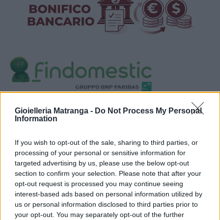
Visualizza proposte di finanziamento
Gioielleria Matranga -
Do Not Process My Personal
Information
Politiche dei prezzi online
Caratteristiche Prodotto
If you wish to opt-out of the sale, sharing to third parties, or
iRef:
120
processing of your personal or sensitive information for
targeted advertising by us, please use the below opt-out
section to confirm your selection. Please note that after your
Google
opt-out request is processed you may continue seeing
interest-based ads based on personal information utilized by
4.8
us or personal information disclosed to third parties prior to
your opt-out. You may separately opt-out of the further
Basato su 408 reviews