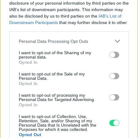
disclosure of your personal information by third parties on the
IAB’s list of downstream participants. This information may
Powered by
LocalImpact
also be disclosed by us to third parties on the
IAB’s List of
Downstream Participants
that may further disclose it to other
third parties.
Garanzia di due anni
sui prodotti usati, verificati dal
nostro laboratorio di assistenza.
Please note that this website/app uses one or more Google
Personal Data Processing Opt Outs
Reso facile e gratuito
entro 28 giorni.
services and may gather and store information including but
not limited to your visit or usage behaviour. You may click to
I want to opt-out of the Sharing of my
Spedizione gratuita
per ordini superiori a 150 euro.
personal data.
grant or deny consent to Google and its third-party tags to
Per maggiori dettagli consultate la nostra
Guida
Opted In
use your data for below specified purposes in below Google
all'acquisto
.
consent section.
I want to opt-out of the Sale of my
Personal Data.
Opted In
I want to opt-out of processing my
Personal Data for Targeted Advertising.
Opted In
I want to opt-out of Collection, Use,
Retention, Sale, and/or Sharing of my
Contattaci per richiedere maggiori
Personal Data that Is Unrelated with the
Purposes for which it was collected.
informazioni o prenotare una
Opted Out