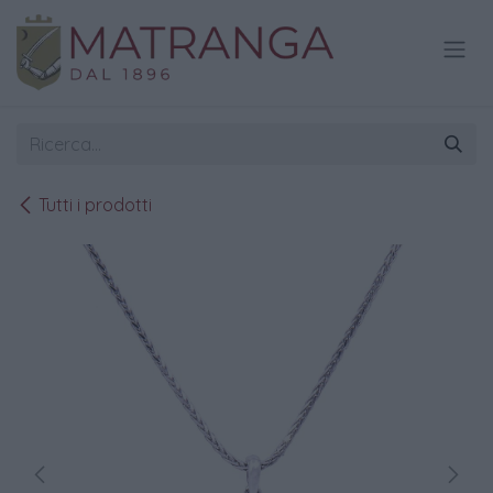
Passa al contenuto
Tutti i prodotti