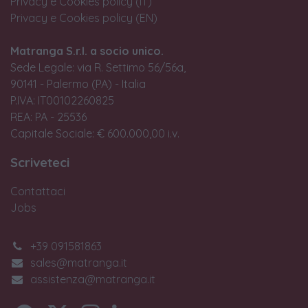
Privacy e Cookies policy (IT)
Privacy e Cookies policy (EN)
Matranga S.r.l. a socio unico.
Sede Legale: via R. Settimo 56/56a,
90141 - Palermo (PA) - Italia
P.IVA: IT00102260825
REA: PA - 25536
Capitale Sociale: € 600.000,00 i.v.
Scriveteci
Contattaci
Jobs
+39 091581863
sales@matranga.it
assistenza@matranga.it