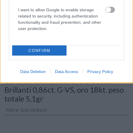
I want to allow Google to enable storage
related to security, including authentication
functionality and fraud prevention, and other
user protection.
Consenso al
trattamento dati
personali
*
CONFIRM
Invia
Data Deletion
Data Access
Privacy Policy
Caratteristiche: Collana tre cerchi -
Brillanti 0,86ct. G-VS, oro 18kt. peso
totale 5,1gr
Pietre
:
Solo Brillanti