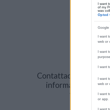
I want t
of my P
was col
Opted 
Google 
I want t
web or d
I want t
purpose
I want 
Contattaci per richie
I want t
informazioni o pre
web or d
videochiama
I want t
or app.
I want t