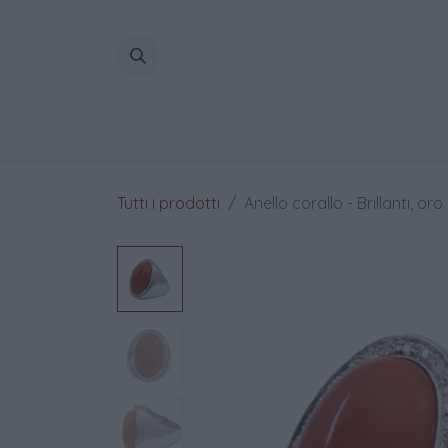
Passa al contenuto
Home
Tutti i prodotti
Anello corallo - Brillanti, o