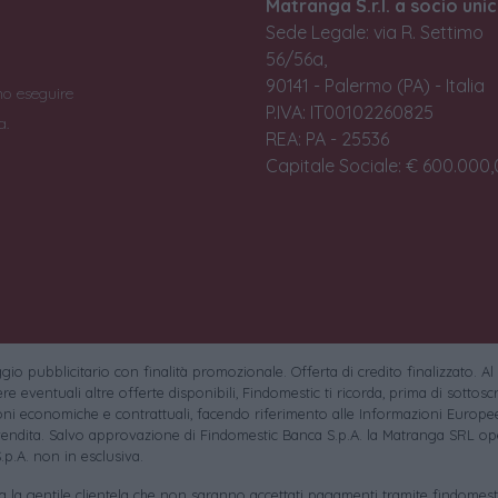
Matranga S.r.l. a socio unic
Sede Legale: via R. Settimo
56/56a,
90141 - Palermo (PA) - Italia
no eseguire
P.IVA: IT00102260825
a.
REA: PA - 25536
Capitale Sociale: € 600.000,0
io pubblicitario con finalità promozionale. Offerta di credito finalizzato. Al
e eventuali altre offerte disponibili, Findomestic ti ricorda, prima di sottoscri
oni economiche e contrattuali, facendo riferimento alle Informazioni Europee
endita. Salvo approvazione di Findomestic Banca S.p.A. la Matranga SRL ope
.p.A. non in esclusiva.
sa la gentile clientela che non saranno accettati pagamenti tramite findomesti