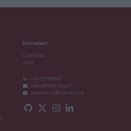
Scriveteci
Contattaci
Jobs
+39 091581863
sales@matranga.it
assistenza@matranga.it
)