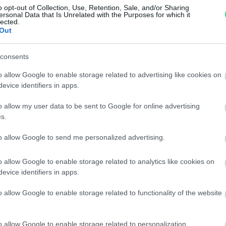
o opt-out of Collection, Use, Retention, Sale, and/or Sharing
di assistenza.
ersonal Data that Is Unrelated with the Purposes for which it
Reso facile e gratuito
entro
lected.
Out
Spedizione gratuita
per ord
Per maggiori dettagli consul
consents
o allow Google to enable storage related to advertising like cookies on
evice identifiers in apps.
o allow my user data to be sent to Google for online advertising
s.
to allow Google to send me personalized advertising.
dere maggiori
Caratteristiche
o allow Google to enable storage related to analytics like cookies on
notare una
Brillanti, oro b
evice identifiers in apps.
ta:
25,00 gr
o allow Google to enable storage related to functionality of the website
Pietre
:
Corallo
o allow Google to enable storage related to personalization.