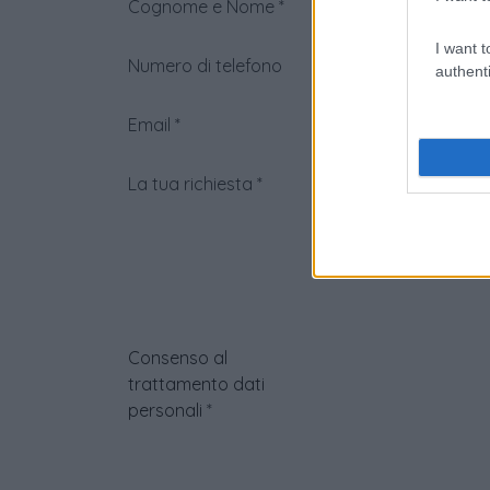
Cognome e Nome
*
I want t
Numero di telefono
authenti
Email
*
La tua richiesta
*
Consenso al
trattamento dati
personali
*