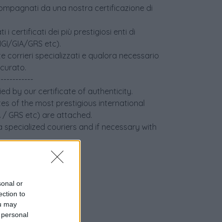
accompagnati da una nostra certificazione di
i certificati dei più prestigiosi enti di
(IGI/GIA/GRS etc).
e corrieri specializzati e qualora necessario
icurato.
------------
ed by our certificate of authenticity.
tes of the most prestigious international
IA / GRS etc) are attached.
 specialized couriers and if necessary with
sonal or
ection to
ou may
 personal