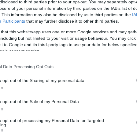
disclosed to third parties prior to your opt-out. You may separately opt-
losure of your personal information by third parties on the IAB’s list of
. This information may also be disclosed by us to third parties on the
IA
Participants
that may further disclose it to other third parties.
Visualizza proposte di fina
 that this website/app uses one or more Google services and may gath
including but not limited to your visit or usage behaviour. You may click 
Politiche dei prezzi online
 to Google and its third-party tags to use your data for below specifi
Caratteristiche Prodotto
ogle consent section.
iRef:
125
l Data Processing Opt Outs
Googl
o opt-out of the Sharing of my personal data.
In
4.8
o opt-out of the Sale of my Personal Data.
Basato su 408 revi
In
Powered by
LocalImpact
to opt-out of processing my Personal Data for Targeted
ing.
In
Garanzia di due anni
sui pro