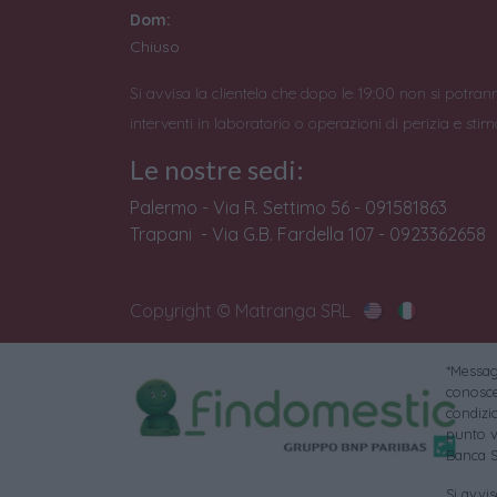
Dom:
Chiuso
Si avvisa la clientela che dopo le 19:00 non si potran
interventi in laboratorio o operazioni di perizia e stim
Le nostre sedi:
Palermo - Via R. Settimo 56 - 091581863
Trapani - Via G.B. Fardella 107 - 0923362658
Copyright © Matranga SRL
*Messagg
conoscer
condizi
punto v
Banca S
Si avvi