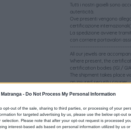
Tutti i nostri gioielli sono 
autenticità.
Ove presenti vengono allegati 
certificazione internazionali
La spedizione avviene tramit
con corriere portavalori ass
----------------------------------
All our jewels are accompani
Where present, the certifica
certification bodies (IGI / G
The shipment takes place via
an insured security courier.
a Matranga -
Do Not Process My Personal Information
to opt-out of the sale, sharing to third parties, or processing of your per
formation for targeted advertising by us, please use the below opt-out s
r selection. Please note that after your opt-out request is processed y
eing interest-based ads based on personal information utilized by us or