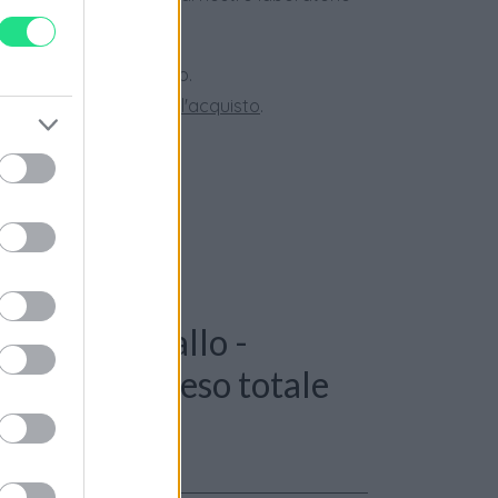
 28 giorni.
ini superiori a 150 euro.
tate la nostra
Guida all'acquisto
.
: Anello corallo -
ianco 18kt, peso totale