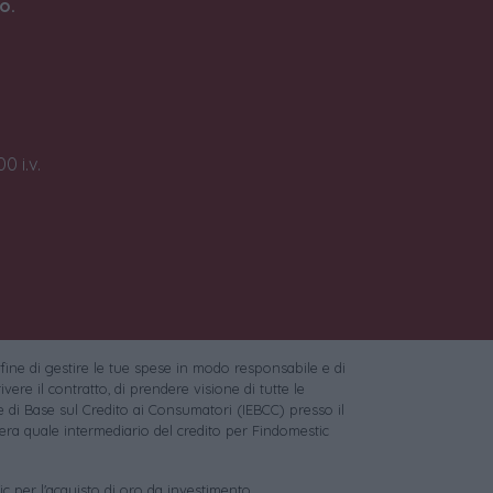
o.
0 i.v.
 fine di gestire le tue spese in modo responsabile e di
vere il contratto, di prendere visione di tutte le
 di Base sul Credito ai Consumatori (IEBCC) presso il
ra quale intermediario del credito per Findomestic
c per l'acquisto di oro da investimento.