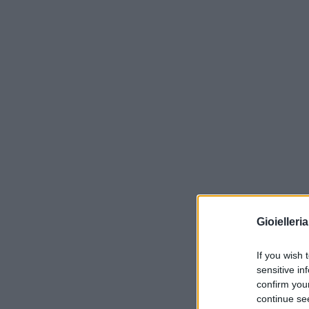
Gioielleri
If you wish 
sensitive in
confirm you
continue se