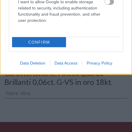
I want to allow Google to enable storage
related to security, including authentication
functionality and fraud prevention, and other
user protection.
Consenso al
trattamento dati
personali
*
CONFIRM
Invia
Data Deletion
Data Access
Privacy Policy
Caratteristiche: Anello quarzo -
Brillanti 0,06ct. G-VS in oro 18kt.
Pietre
:
Altre