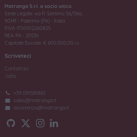
Matranga S.r.l. a socio unico.
Sede Legale: via R. Settimo 56/56a,
90141 - Palermo (PA) - Italia
P.IVA: IT00102260825
REA: PA - 25536
Capitale Sociale: € 600.000,00 i.v.
Scriveteci
Contattaci
Jobs
+39 091581863
sales@matranga.it
assistenza@matranga.it