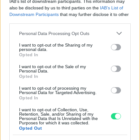
IAB’s list of downstream participants. This information may
Powered by
LocalImpact
also be disclosed by us to third parties on the
IAB’s List of
Downstream Participants
that may further disclose it to other
third parties.
Garanzia di due anni
sui prodotti usati, verificati dal
nostro laboratorio di assistenza.
Please note that this website/app uses one or more Google
Personal Data Processing Opt Outs
services and may gather and store information including but
Reso facile e gratuito
entro 28 giorni.
not limited to your visit or usage behaviour. You may click to
I want to opt-out of the Sharing of my
Spedizione gratuita
per ordini superiori a 150 euro.
personal data.
grant or deny consent to Google and its third-party tags to
Opted In
Per maggiori dettagli consultate la nostra
Guida
use your data for below specified purposes in below Google
all'acquisto
.
consent section.
I want to opt-out of the Sale of my
Personal Data.
Opted In
I want to opt-out of processing my
Personal Data for Targeted Advertising.
Opted In
I want to opt-out of Collection, Use,
Retention, Sale, and/or Sharing of my
Contattaci per richiedere maggiori
Personal Data that Is Unrelated with the
Purposes for which it was collected.
informazioni o prenotare una
Opted Out
videochiamata: