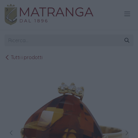
Passa al contenuto
Tutti i prodotti