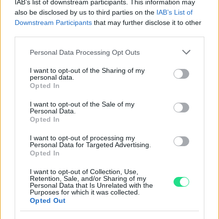
IAB’s list of downstream participants. This information may
Powered by
LocalImpact
also be disclosed by us to third parties on the
IAB’s List of
Downstream Participants
that may further disclose it to other
third parties.
Garanzia di due anni
sui prodotti usati, verificati dal
nostro laboratorio di assistenza.
Please note that this website/app uses one or more Google
Personal Data Processing Opt Outs
services and may gather and store information including but
Reso facile e gratuito
entro 28 giorni.
not limited to your visit or usage behaviour. You may click to
I want to opt-out of the Sharing of my
Spedizione gratuita
per ordini superiori a 150 euro.
personal data.
grant or deny consent to Google and its third-party tags to
Opted In
Per maggiori dettagli consultate la nostra
Guida
use your data for below specified purposes in below Google
all'acquisto
.
consent section.
I want to opt-out of the Sale of my
Personal Data.
Opted In
I want to opt-out of processing my
Personal Data for Targeted Advertising.
Opted In
I want to opt-out of Collection, Use,
Retention, Sale, and/or Sharing of my
Contattaci per richiedere maggiori
Personal Data that Is Unrelated with the
Purposes for which it was collected.
informazioni o prenotare una
Opted Out
videochiamata: