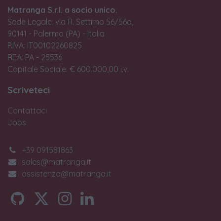
Matranga S.r.l. a socio unico.
Sede Legale: via R. Settimo 56/56a,
90141 - Palermo (PA) - Italia
P.IVA: IT00102260825
REA: PA - 25536
Capitale Sociale: € 600.000,00 i.v.
Scriveteci
Contattaci
Jobs
+39 091581863
sales@matranga.it
assistenza@matranga.it