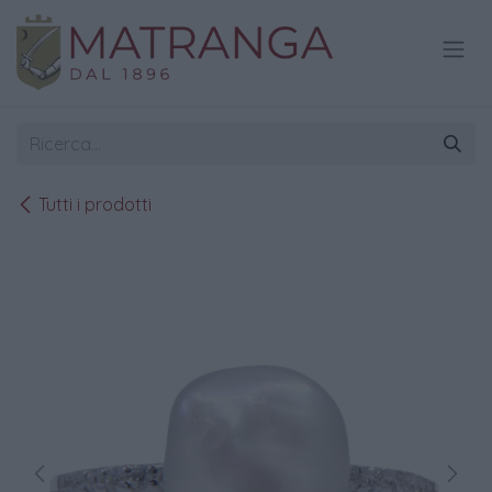
Passa al contenuto
Tutti i prodotti