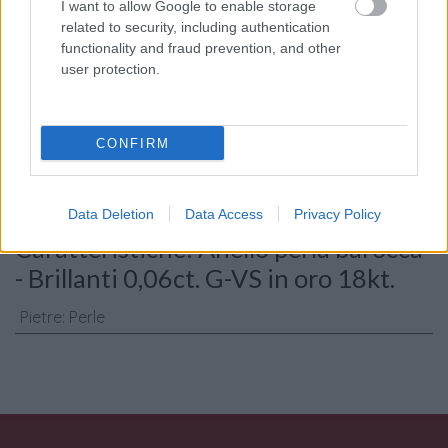
I want to allow Google to enable storage
related to security, including authentication
functionality and fraud prevention, and other
user protection.
Consenso al
trattamento dati
personali
*
CONFIRM
Invia
Data Deletion
Data Access
Privacy Policy
Caratteristiche: Anello perla barocca
- Brillanti 0,06ct. G-VS in oro 18kt.
Pietre
:
Perle