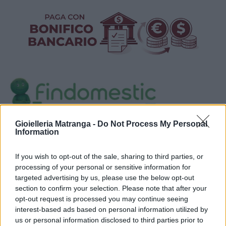
Gioielleria Matranga -
Do Not Process My Personal
Visualizza proposte di finanziamento
Information
Politiche dei prezzi online
Caratteristiche Prodotto
If you wish to opt-out of the sale, sharing to third parties, or
processing of your personal or sensitive information for
iRef:
120
targeted advertising by us, please use the below opt-out
section to confirm your selection. Please note that after your
Google
opt-out request is processed you may continue seeing
interest-based ads based on personal information utilized by
us or personal information disclosed to third parties prior to
4.8