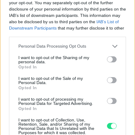
your opt-out. You may separately opt-out of the further
disclosure of your personal information by third parties on the
Basato su 408 reviews
IAB’s list of downstream participants. This information may
also be disclosed by us to third parties on the
IAB’s List of
Powered by
LocalImpact
Downstream Participants
that may further disclose it to other
third parties.
Garanzia di due anni
sui prodotti usati, verificati dal
Please note that this website/app uses one or more Google
Personal Data Processing Opt Outs
nostro laboratorio di assistenza.
services and may gather and store information including but
Reso facile e gratuito
entro 28 giorni.
not limited to your visit or usage behaviour. You may click to
I want to opt-out of the Sharing of my
personal data.
Spedizione gratuita
per ordini superiori a 150 euro.
grant or deny consent to Google and its third-party tags to
Opted In
use your data for below specified purposes in below Google
Per maggiori dettagli consultate la nostra
Guida
consent section.
I want to opt-out of the Sale of my
all'acquisto
.
Personal Data.
Opted In
I want to opt-out of processing my
Personal Data for Targeted Advertising.
Opted In
I want to opt-out of Collection, Use,
Retention, Sale, and/or Sharing of my
Personal Data that Is Unrelated with the
Contattaci per richiedere maggiori
Purposes for which it was collected.