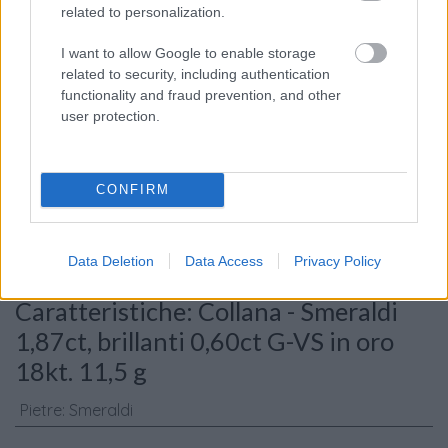
related to personalization.
I want to allow Google to enable storage
related to security, including authentication
functionality and fraud prevention, and other
user protection.
Consenso al
trattamento dati
personali
*
CONFIRM
Data Deletion
Data Access
Privacy Policy
Invia
Caratteristiche: Collana - Smeraldi
1,87ct, brillanti 0,60ct G-VS in oro
18kt. 11,5 g
Pietre
:
Smeraldi