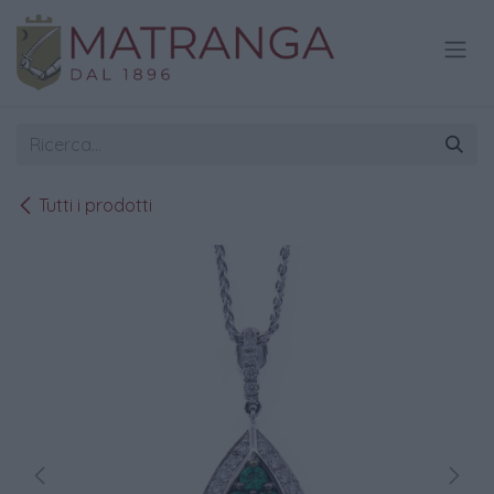
Passa al contenuto
Tutti i prodotti