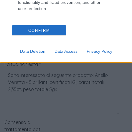
functionality and fraud prevention, and other
user protection.
Numero di telefono
CONFIRM
Email
*
Data Deletion
Data Access
Privacy Policy
La tua richiesta
*
Consenso al
trattamento dati