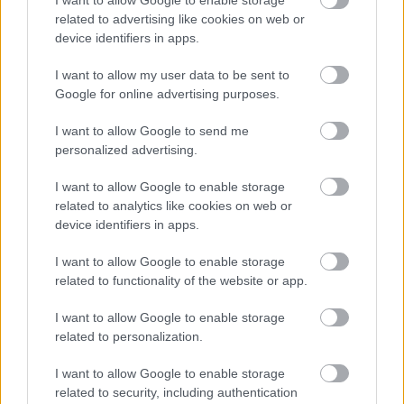
I want to allow Google to enable storage
Reso facile e gratuito
entro 28 giorni.
related to advertising like cookies on web or
Spedizione gratuita
per ordini superiori a 150 euro.
device identifiers in apps.
Per maggiori dettagli consultate la nostra
Guida
I want to allow my user data to be sent to
all'acquisto
.
Google for online advertising purposes.
I want to allow Google to send me
personalized advertising.
I want to allow Google to enable storage
related to analytics like cookies on web or
device identifiers in apps.
Contattaci per richiedere maggiori
I want to allow Google to enable storage
informazioni o prenotare una
related to functionality of the website or app.
videochiamata:
I want to allow Google to enable storage
related to personalization.
Cognome e Nome
*
I want to allow Google to enable storage
related to security, including authentication