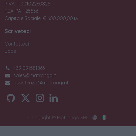
P.IVA: IT00102260825
REA: PA - 25536
Capitale Sociale: € 600.000,00 i.v.
Scriveteci
Contattaci
Jobs
+39 091581863
sales@matranga.it
assistenza@matranga.it
Copyright © Matranga SRL