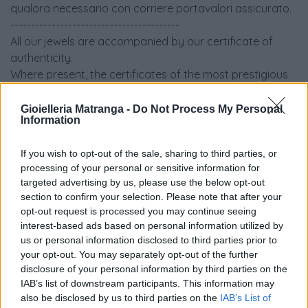
qualora necessario con corriere portavalori assicurato.
-----------------------------------------
All our jewels are accompanied by our certificate of
authenticity.
Where present, the certificates of the most prestigious
international certification bodies (IGI / GIA / GRS etc) are
attached.
Gioielleria Matranga -
Do Not Process My Personal
Information
The shipment takes place via specialized couriers and if
necessary with an insured security courier
If you wish to opt-out of the sale, sharing to third parties, or
processing of your personal or sensitive information for
targeted advertising by us, please use the below opt-out
section to confirm your selection. Please note that after your
opt-out request is processed you may continue seeing
interest-based ads based on personal information utilized by
us or personal information disclosed to third parties prior to
your opt-out. You may separately opt-out of the further
disclosure of your personal information by third parties on the
IAB’s list of downstream participants. This information may
also be disclosed by us to third parties on the
IAB’s List of