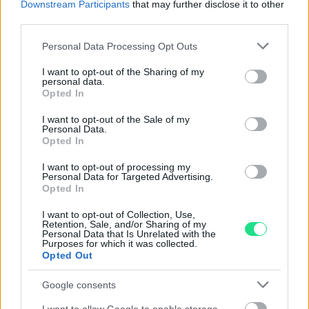
Downstream Participants
that may further disclose it to other
third parties.
Please note that this website/app uses one or more Google
Personal Data Processing Opt Outs
Visualizza proposte di finanziamento
services and may gather and store information including but
not limited to your visit or usage behaviour. You may click to
I want to opt-out of the Sharing of my
Politiche dei prezzi online
personal data.
grant or deny consent to Google and its third-party tags to
Opted In
Caratteristiche Prodotto
use your data for below specified purposes in below Google
iRef:
93
consent section.
I want to opt-out of the Sale of my
Personal Data.
Opted In
Google
I want to opt-out of processing my
Personal Data for Targeted Advertising.
4.8
Opted In
Basato su 410 reviews
I want to opt-out of Collection, Use,
Retention, Sale, and/or Sharing of my
Personal Data that Is Unrelated with the
Powered by
LocalImpact
Purposes for which it was collected.
Opted Out
Google consents
Garanzia di due anni
sui prodotti usati, verificati dal
nostro laboratorio di assistenza.