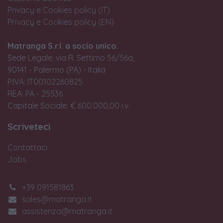
Privacy e Cookies policy (IT)
Privacy e Cookies policy (EN)
Matranga S.r.l. a socio unico.
Sede Legale: via R. Settimo 56/56a,
90141 - Palermo (PA) - Italia
P.IVA: IT00102260825
REA: PA - 25536
Capitale Sociale: € 600.000,00 i.v.
Scriveteci
Contattaci
Jobs
+39 091581863
sales@matranga.it
assistenza@matranga.it