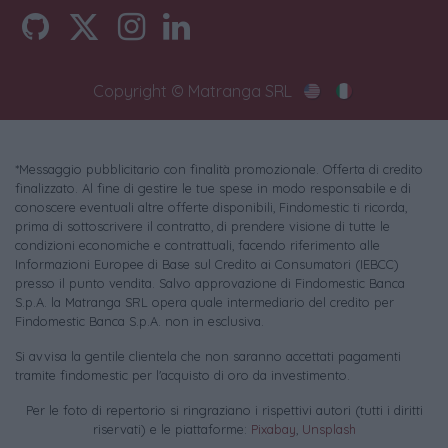
Copyright © Matranga SRL
*Messaggio pubblicitario con finalità promozionale. Offerta di credito
finalizzato. Al fine di gestire le tue spese in modo responsabile e di
conoscere eventuali altre offerte disponibili, Findomestic ti ricorda,
prima di sottoscrivere il contratto, di prendere visione di tutte le
condizioni economiche e contrattuali, facendo riferimento alle
Informazioni Europee di Base sul Credito ai Consumatori (IEBCC)
presso il punto vendita. Salvo approvazione di Findomestic Banca
S.p.A. la Matranga SRL opera quale intermediario del credito per
Findomestic Banca S.p.A. non in esclusiva.
Si avvisa la gentile clientela che non saranno accettati pagamenti
tramite findomestic per l'acquisto di oro da investimento.
Per le foto di repertorio si ringraziano i rispettivi autori (tutti i diritti
riservati) e le piattaforme:
Pixabay
,
Unsplash