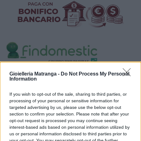
Visualizza proposte di finanziamento
Gioielleria Matranga -
Do Not Process My Personal
Information
Politiche dei prezzi online
Caratteristiche Prodotto
If you wish to opt-out of the sale, sharing to third parties, or
iRef:
93
processing of your personal or sensitive information for
targeted advertising by us, please use the below opt-out
section to confirm your selection. Please note that after your
Google
opt-out request is processed you may continue seeing
interest-based ads based on personal information utilized by
4.8
us or personal information disclosed to third parties prior to
your opt-out. You may separately opt-out of the further