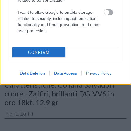
related to personalization.
I want to allow Google to enable storage
related to security, including authentication
functionality and fraud prevention, and other
user protection.
Consenso al
trattamento dati
personali
*
CONFIRM
Invia
Data Deletion
Data Access
Privacy Policy
Caratteristiche: Collana Salvadori
cuore - Zaffiri, brillanti F/G-VVS in
oro 18kt. 12,9 gr
Pietre
:
Zaffiri