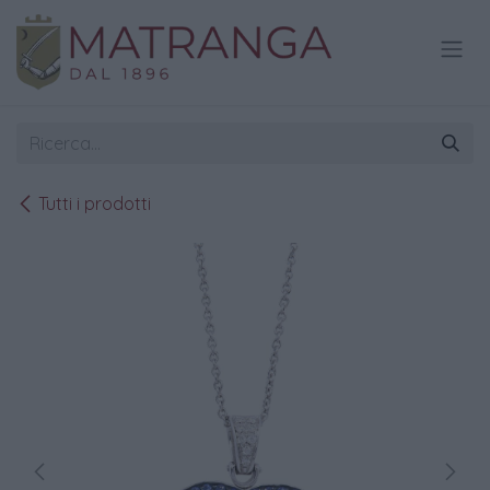
Passa al contenuto
Tutti i prodotti