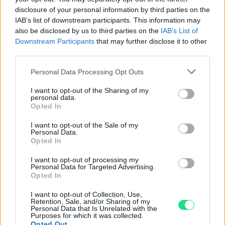
Basato su 410 reviews
disclosure of your personal information by third parties on the
IAB’s list of downstream participants. This information may
Powered by
LocalImpact
also be disclosed by us to third parties on the
IAB’s List of
Downstream Participants
that may further disclose it to other
third parties.
Garanzia di due anni
sui prodotti usati, verificati dal
Please note that this website/app uses one or more Google
nostro laboratorio di assistenza.
Personal Data Processing Opt Outs
services and may gather and store information including but
Reso facile e gratuito
entro 28 giorni.
not limited to your visit or usage behaviour. You may click to
I want to opt-out of the Sharing of my
Spedizione gratuita
per ordini superiori a 150 euro.
personal data.
grant or deny consent to Google and its third-party tags to
Opted In
Per maggiori dettagli consultate la nostra
Guida
use your data for below specified purposes in below Google
all'acquisto
.
consent section.
I want to opt-out of the Sale of my
Personal Data.
Opted In
I want to opt-out of processing my
Personal Data for Targeted Advertising.
Opted In
I want to opt-out of Collection, Use,
Retention, Sale, and/or Sharing of my
Contattaci per richiedere maggiori
Personal Data that Is Unrelated with the
Purposes for which it was collected.
Opted Out