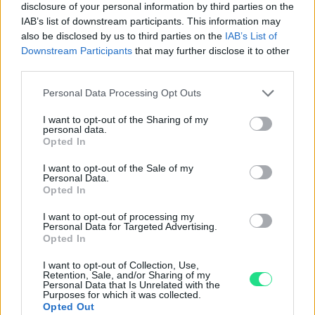
disclosure of your personal information by third parties on the
IAB’s list of downstream participants. This information may
Powered by
LocalImpact
also be disclosed by us to third parties on the
IAB’s List of
Downstream Participants
that may further disclose it to other
third parties.
Garanzia di due anni
sui prodotti usati, verificati dal
nostro laboratorio di assistenza.
Please note that this website/app uses one or more Google
Personal Data Processing Opt Outs
Reso facile e gratuito
entro 28 giorni.
services and may gather and store information including but
Spedizione gratuita
per ordini superiori a 150 euro.
not limited to your visit or usage behaviour. You may click to
I want to opt-out of the Sharing of my
personal data.
grant or deny consent to Google and its third-party tags to
Per maggiori dettagli consultate la nostra
Guida
Opted In
use your data for below specified purposes in below Google
all'acquisto
.
consent section.
I want to opt-out of the Sale of my
Personal Data.
Opted In
I want to opt-out of processing my
Personal Data for Targeted Advertising.
Opted In
I want to opt-out of Collection, Use,
Retention, Sale, and/or Sharing of my
Contattaci per richiedere maggiori
Personal Data that Is Unrelated with the
Purposes for which it was collected.
informazioni o prenotare una
Opted Out