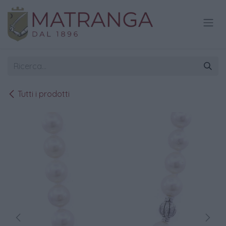
Passa al contenuto
Tutti i prodotti