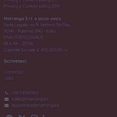
Privacy e Cookies policy (EN)
Matranga S.r.l. a socio unico.
Sede Legale: via R. Settimo 56/56a,
90141 - Palermo (PA) - Italia
P.IVA: IT00102260825
REA: PA - 25536
Capitale Sociale: € 600.000,00 i.v.
Scriveteci
Contattaci
Jobs
+39 091581863
sales@matranga.it
assistenza@matranga.it