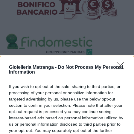
Visualizza proposte di finanziamento
Gioielleria Matranga -
Do Not Process My Personal
Information
Politiche dei prezzi online
Caratteristiche Prodotto
If you wish to opt-out of the sale, sharing to third parties, or
iRef:
93
processing of your personal or sensitive information for
targeted advertising by us, please use the below opt-out
Google
section to confirm your selection. Please note that after your
opt-out request is processed you may continue seeing
interest-based ads based on personal information utilized by
4.8
us or personal information disclosed to third parties prior to
your opt-out. You may separately opt-out of the further
Basato su 408 reviews