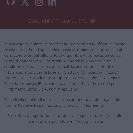
Copyright © Matranga SRL
*Messaggio pubblicitario con finalità promozionale. Offerta di credito
finalizzato. Al fine di gestire le tue spese in modo responsabile e di
conoscere eventuali altre offerte disponibili, Findomestic ti ricorda,
prima di sottoscrivere il contratto, di prendere visione di tutte le
condizioni economiche e contrattuali, facendo riferimento alle
Informazioni Europee di Base sul Credito ai Consumatori (IEBCC)
presso il punto vendita. Salvo approvazione di Findomestic Banca
S.p.A. la Matranga SRL opera quale intermediario del credito per
Findomestic Banca S.p.A. non in esclusiva.
Si avvisa la gentile clientela che non saranno accettati pagamenti
tramite findomestic per l'acquisto di oro da investimento.
Per le foto di repertorio si ringraziano i rispettivi autori (tutti i diritti
riservati) e le piattaforme:
Pixabay
,
Unsplash