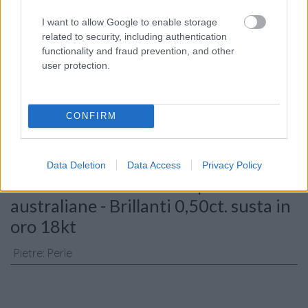
I want to allow Google to enable storage
related to security, including authentication
functionality and fraud prevention, and other
user protection.
Consenso al
trattamento dati
personali
*
CONFIRM
Invia
Data Deletion
Data Access
Privacy Policy
Caratteristiche: Collana perle
australiane - Brillanti 0,50ct. susta in
oro 18kt
Pietre
:
Perle