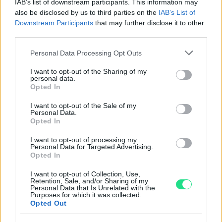
IAB’s list of downstream participants. This information may
Powered by
LocalImpact
also be disclosed by us to third parties on the
IAB’s List of
Downstream Participants
that may further disclose it to other
third parties.
Garanzia di due anni
sui prodotti usati, verificati dal
nostro laboratorio di assistenza.
Please note that this website/app uses one or more Google
Personal Data Processing Opt Outs
services and may gather and store information including but
Reso facile e gratuito
entro 28 giorni.
not limited to your visit or usage behaviour. You may click to
I want to opt-out of the Sharing of my
Spedizione gratuita
per ordini superiori a 150 euro.
personal data.
grant or deny consent to Google and its third-party tags to
Opted In
Per maggiori dettagli consultate la nostra
Guida
use your data for below specified purposes in below Google
all'acquisto
.
consent section.
I want to opt-out of the Sale of my
Personal Data.
Opted In
I want to opt-out of processing my
Personal Data for Targeted Advertising.
Opted In
I want to opt-out of Collection, Use,
Retention, Sale, and/or Sharing of my
Contattaci per richiedere maggiori
Personal Data that Is Unrelated with the
Purposes for which it was collected.
informazioni o prenotare una
Opted Out
videochiamata: