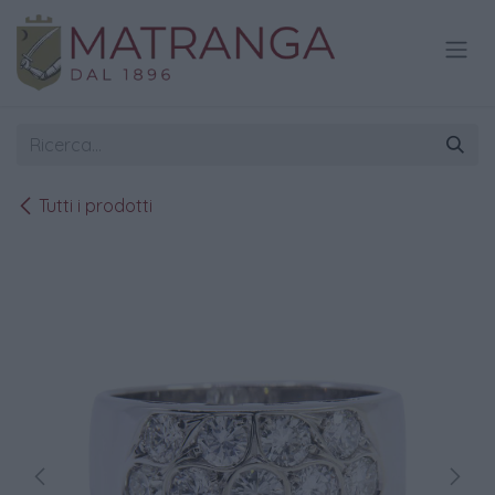
Passa al contenuto
Tutti i prodotti