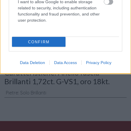
I want to allow Google to enable storage
related to security, including authentication
functionality and fraud prevention, and other
user protection.
Consenso al
trattamento dati
personali
*
CONFIRM
Invia
Data Deletion
Data Access
Privacy Policy
Caratteristiche: Anello fascia -
Brillanti 1,72ct. G-VS1, oro 18kt.
Pietre
:
Solo Brillanti