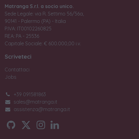
Matranga S.r.l. a socio unico.
Sede Legale: via R. Settimo 56/56a,
90141 - Palermo (PA) - Italia
P.IVA: IT00102260825
REA: PA - 25536
Capitale Sociale: € 600.000,00 i.v.
Scriveteci
Contattaci
Jobs
+39 091581863
sales@matranga.it
assistenza@matranga.it