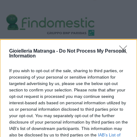
Visualizza proposte di finanziamento
Gioielleria Matranga -
Do Not Process My Personal
Politiche dei prezzi online
Information
Caratteristiche Prodotto
iRef:
93
If you wish to opt-out of the sale, sharing to third parties, or
processing of your personal or sensitive information for
targeted advertising by us, please use the below opt-out
Google
section to confirm your selection. Please note that after your
opt-out request is processed you may continue seeing
4.8
interest-based ads based on personal information utilized by
us or personal information disclosed to third parties prior to
Basato su 408 reviews
your opt-out. You may separately opt-out of the further
disclosure of your personal information by third parties on the
Powered by
LocalImpact
IAB’s list of downstream participants. This information may
also be disclosed by us to third parties on the
IAB’s List of