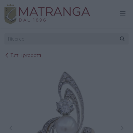
Passa al contenuto
Tutti i prodotti