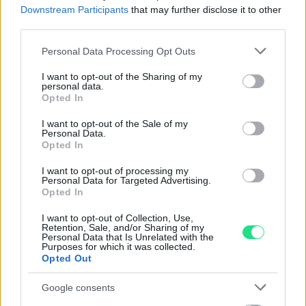
Downstream Participants
that may further disclose it to other
Garanzia di due anni
sui prodotti usati, verificati dal
third parties.
nostro laboratorio di assistenza.
Please note that this website/app uses one or more Google
Personal Data Processing Opt Outs
Reso facile e gratuito
entro 28 giorni.
services and may gather and store information including but
Spedizione gratuita
per ordini superiori a 150 euro.
not limited to your visit or usage behaviour. You may click to
I want to opt-out of the Sharing of my
personal data.
Per maggiori dettagli consultate la nostra
Guida
grant or deny consent to Google and its third-party tags to
Opted In
use your data for below specified purposes in below Google
all'acquisto
.
consent section.
I want to opt-out of the Sale of my
Personal Data.
Opted In
I want to opt-out of processing my
Personal Data for Targeted Advertising.
Opted In
I want to opt-out of Collection, Use,
Contattaci per richiedere maggiori
Retention, Sale, and/or Sharing of my
Personal Data that Is Unrelated with the
informazioni o prenotare una
Purposes for which it was collected.
Opted Out
videochiamata:
Google consents