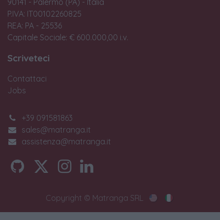
90141 - Palermo (PA) - Italia
P.IVA: IT00102260825
REA: PA - 25536
Capitale Sociale: € 600.000,00 i.v.
Scriveteci
Contattaci
Jobs
+39 091581863
sales@matranga.it
assistenza@matranga.it
Copyright © Matranga SRL