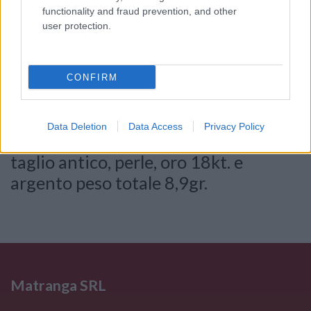
functionality and fraud prevention, and other
Consenso al
user protection.
trattamento dati
personali
*
CONFIRM
Invia
Data Deletion
Data Access
Privacy Policy
Caratteristiche: Anello - Brillanti
taglio antico, perle, oro 18kt. e
argento peso totale 8,9gr.
Matranga SRL