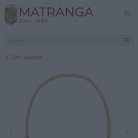
Passa al contenuto
Tutti i prodotti