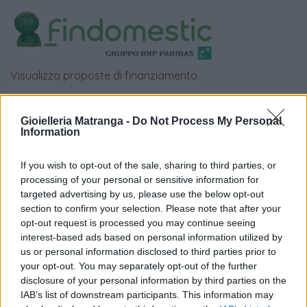
Visualizza proposte di finanziamento
Politiche dei prezzi online
Caratteristiche Prodotto
Gioielleria Matranga -
Do Not Process My Personal
Information
iRef:
93
If you wish to opt-out of the sale, sharing to third parties, or
Google
processing of your personal or sensitive information for
targeted advertising by us, please use the below opt-out
4.8
section to confirm your selection. Please note that after your
opt-out request is processed you may continue seeing
Basato su 410 reviews
interest-based ads based on personal information utilized by
us or personal information disclosed to third parties prior to
Powered by
LocalImpact
your opt-out. You may separately opt-out of the further
disclosure of your personal information by third parties on the
IAB’s list of downstream participants. This information may