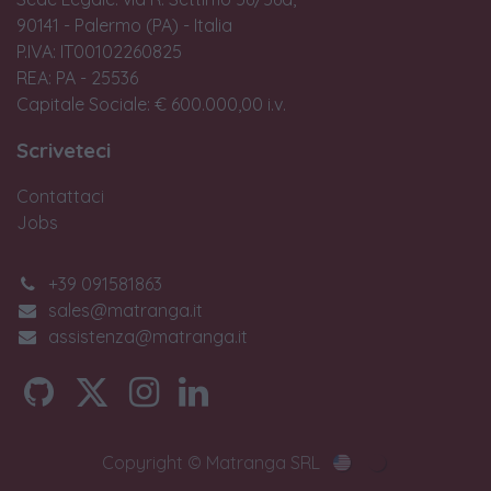
90141 - Palermo (PA) - Italia
P.IVA: IT00102260825
REA: PA - 25536
Capitale Sociale: € 600.000,00 i.v.
Scriveteci
Contattaci
Jobs
+39 091581863
sales@matranga.it
assistenza@matranga.it
Copyright © Matranga SRL