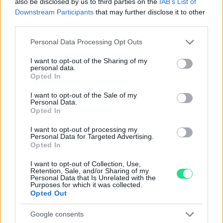
Garanzia di due anni
sui prodotti usati, verificati dal
also be disclosed by us to third parties on the
IAB’s List of
Downstream Participants
that may further disclose it to other
nostro laboratorio di assistenza.
third parties.
Reso facile e gratuito
entro 28 giorni.
Spedizione gratuita
per ordini superiori a 150 euro.
Please note that this website/app uses one or more Google
Personal Data Processing Opt Outs
services and may gather and store information including but
Per maggiori dettagli consultate la nostra
Guida
not limited to your visit or usage behaviour. You may click to
I want to opt-out of the Sharing of my
all'acquisto
.
personal data.
grant or deny consent to Google and its third-party tags to
Opted In
use your data for below specified purposes in below Google
consent section.
I want to opt-out of the Sale of my
Personal Data.
Opted In
I want to opt-out of processing my
Personal Data for Targeted Advertising.
Opted In
Contattaci per richiedere maggiori
informazioni o prenotare una
I want to opt-out of Collection, Use,
Retention, Sale, and/or Sharing of my
Personal Data that Is Unrelated with the
videochiamata:
Purposes for which it was collected.
Opted Out
Cognome e Nome
*
Google consents