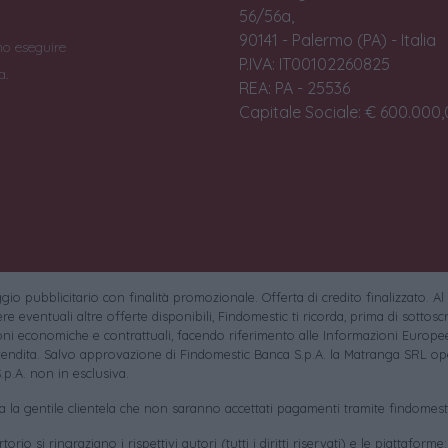
56/56a,
90141 - Palermo (PA) - Italia
no eseguire
P.IVA: IT00102260825
a.
REA: PA - 25536
Capitale Sociale: € 600.000,0
io pubblicitario con finalità promozionale. Offerta di credito finalizzato. Al
e eventuali altre offerte disponibili, Findomestic ti ricorda, prima di sottoscri
oni economiche e contrattuali, facendo riferimento alle Informazioni Europee
endita. Salvo approvazione di Findomestic Banca S.p.A. la Matranga SRL ope
.p.A. non in esclusiva.
sa la gentile clientela che non saranno accettati pagamenti tramite findomesti
torio si ringraziano i rispettivi autori (tutti i diritti riservati) e le piattaforme