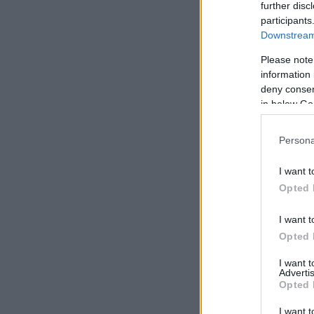
further disc
participants
Downstream 
Please note
information 
deny consent
in below Go
Persona
I want t
Opted 
I want t
Opted 
I want 
Advertis
Opted 
I want t