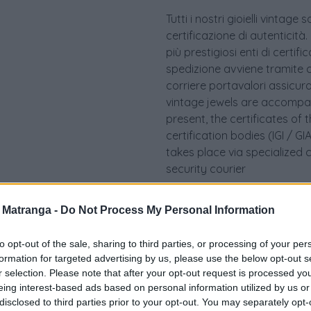
Tutti i nostri gioielli vint
certificazione di autenticità.
più prestigiosi enti di certif
spedizione avviene tramite c
corriere portavalori assicurato.
vintage jewels are accompan
present, the certificates of 
certification bodies (IGI / 
takes place via specialized 
security courier
a Matranga -
Do Not Process My Personal Information
to opt-out of the sale, sharing to third parties, or processing of your per
formation for targeted advertising by us, please use the below opt-out s
r selection. Please note that after your opt-out request is processed y
eing interest-based ads based on personal information utilized by us or
disclosed to third parties prior to your opt-out. You may separately opt-