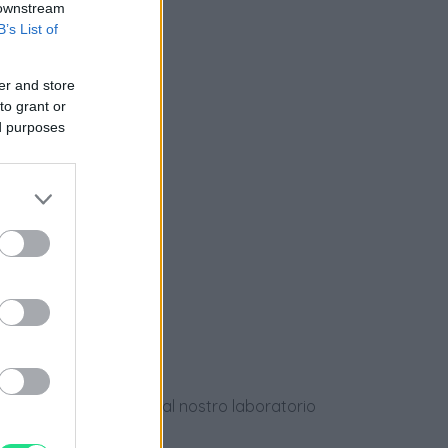
 downstream
B’s List of
nziamento
er and store
to grant or
ed purposes
e
ews
dotti usati, verificati dal nostro laboratorio