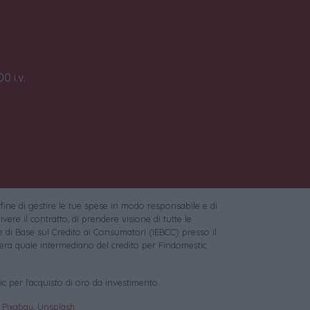
0 i.v.
 fine di gestire le tue spese in modo responsabile e di
vere il contratto, di prendere visione di tutte le
 di Base sul Credito ai Consumatori (IEBCC) presso il
ra quale intermediario del credito per Findomestic
c per l'acquisto di oro da investimento.
:
Pixabay
,
Unsplash