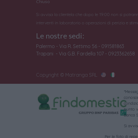
Chiuso
Si avvisa la clientela che dopo le 19:00 non si potran
interventi in laboratorio o operazioni di perizia e stim
Le nostre sedi:
Palermo - Via R. Settimo 56 - 091581863
Trapani - Via G.B. Fardella 107 - 0923362658
Copyright © Matranga SRL
*Messagg
conoscer
condizi
punto v
Banca S
Si avvi
Per le foto di reper