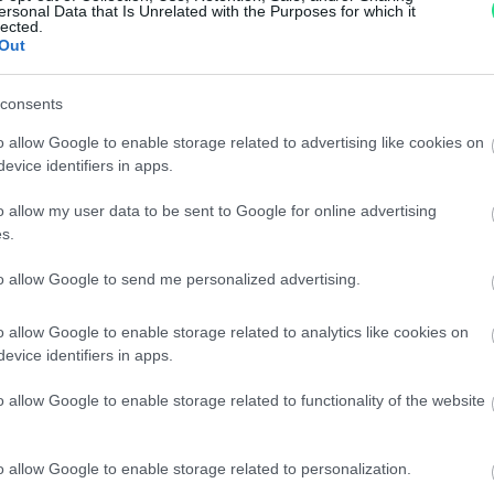
Reso facile e gratuito
entro
ersonal Data that Is Unrelated with the Purposes for which it
lected.
Spedizione gratuita
per ord
Out
Per maggiori dettagli consul
consents
o allow Google to enable storage related to advertising like cookies on
evice identifiers in apps.
o allow my user data to be sent to Google for online advertising
s.
to allow Google to send me personalized advertising.
dere maggiori
Caratteristiche:
notare una
Brillante centr
o allow Google to enable storage related to analytics like cookies on
evice identifiers in apps.
ta:
brillanti su ga
o allow Google to enable storage related to functionality of the website
Pietre
:
Solo Brillanti
o allow Google to enable storage related to personalization.