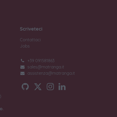
Scriveteci
Contattaci
Jobs
+39 091581863
sales@matranga.it
assistenza@matranga.it
)
o.