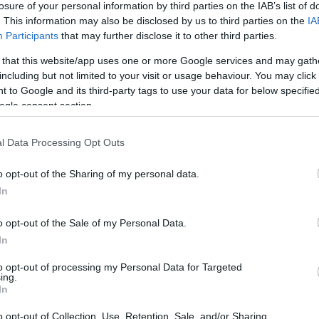
losure of your personal information by third parties on the IAB’s list of
. This information may also be disclosed by us to third parties on the
IA
Participants
that may further disclose it to other third parties.
Visualizza proposte di fina
 that this website/app uses one or more Google services and may gath
Politiche dei prezzi online
including but not limited to your visit or usage behaviour. You may click 
Caratteristiche Prodotto
 to Google and its third-party tags to use your data for below specifi
ogle consent section.
iRef:
93
l Data Processing Opt Outs
Googl
o opt-out of the Sharing of my personal data.
4.8
In
Basato su 408 revi
o opt-out of the Sale of my Personal Data.
In
Powered by
LocalImpact
to opt-out of processing my Personal Data for Targeted
ing.
Garanzia di due anni
sui pro
In
di assistenza.
o opt-out of Collection, Use, Retention, Sale, and/or Sharing