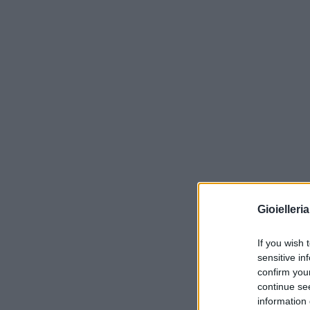
Gioielleri
If you wish 
sensitive in
confirm you
continue se
information 