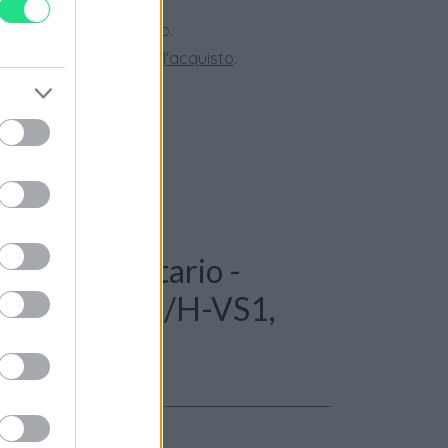
 28 giorni.
ini superiori a 150 euro.
tate la nostra
Guida all'acquisto
.
 Anello solitario -
ale 0.43ct. G/H-VS1,
mbo 0,05ct.