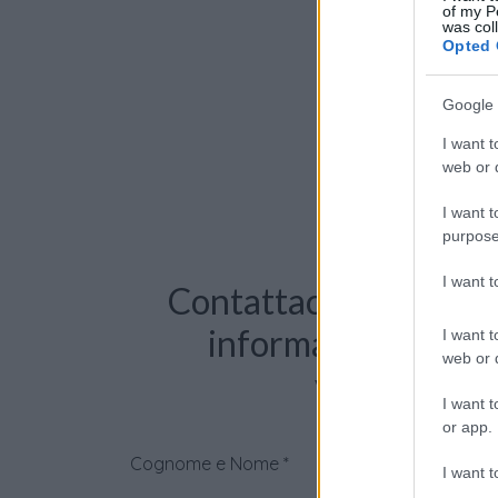
of my P
was col
Opted 
Google 
I want t
web or d
I want t
purpose
I want 
Contattaci per richie
informazioni o pre
I want t
web or d
videochiama
I want t
or app.
Cognome e Nome
*
I want t