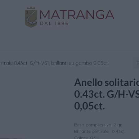
Negozio
Oro da Investimento
Assistenza
C
centrale 0.43ct. G/H-VS1, brillanti su gambo 0,05ct.
Anello solitari
0.43ct. G/H-VS
0,05ct.
Peso complessivo: 2 gr.
Brillante centrale : 0,43ct.
Colore: G/H