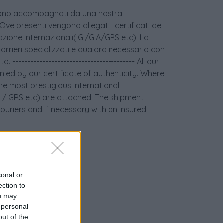
age sono accompagnati da una nostra
 Ove presenti vengono allegati i certificati dei
icazione internazionali(IGI/GIA/GRS etc). La
orrieri specializzati e qualora necessario con
 ----------------------------------------- All our
ied by our certificate of authenticity. Where
the most prestigious international
GIA / GRS etc) are attached. The shipment
couriers and if necessary with an insured
sonal or
ection to
ou may
 personal
out of the