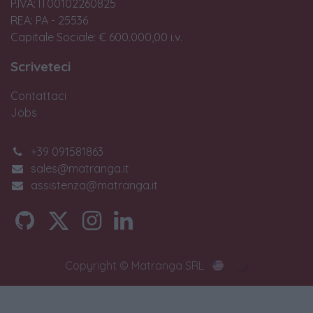
P.IVA: IT00102260825
REA: PA - 25536
Capitale Sociale: € 600.000,00 i.v.
Scriveteci
Contattaci
Jobs
+39 091581863
sales@matranga.it
assistenza@matranga.it
Copyright © Matranga SRL