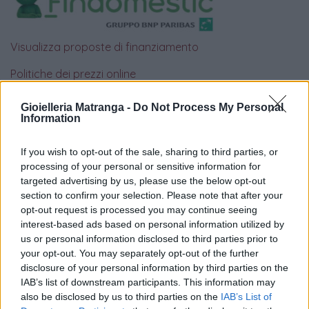
Visualizza proposte di finanziamento
Politiche dei prezzi online
Caratteristiche Prodotto
iRef:
93
Gioielleria Matranga -
Do Not Process My Personal
Information
Google
If you wish to opt-out of the sale, sharing to third parties, or
processing of your personal or sensitive information for
4.8
targeted advertising by us, please use the below opt-out
section to confirm your selection. Please note that after your
Basato su 408 reviews
opt-out request is processed you may continue seeing
interest-based ads based on personal information utilized by
Powered by
LocalImpact
us or personal information disclosed to third parties prior to
your opt-out. You may separately opt-out of the further
disclosure of your personal information by third parties on the
Garanzia di due anni
sui prodotti usati, verificati dal
IAB’s list of downstream participants. This information may
also be disclosed by us to third parties on the
IAB’s List of
nostro laboratorio di assistenza.