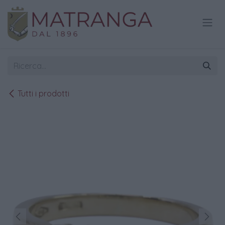
Passa al contenuto
Tutti i prodotti