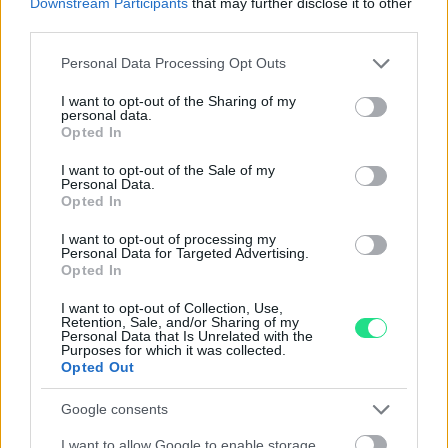
Downstream Participants
that may further disclose it to other
Reso facile e gratuito
entro 28 giorni.
third parties.
Spedizione gratuita
per ordini superiori a 150 euro.
Please note that this website/app uses one or more Google
Per maggiori dettagli consultate la nostra
Guida
Personal Data Processing Opt Outs
services and may gather and store information including but
all'acquisto
.
not limited to your visit or usage behaviour. You may click to
I want to opt-out of the Sharing of my
personal data.
grant or deny consent to Google and its third-party tags to
Opted In
use your data for below specified purposes in below Google
consent section.
I want to opt-out of the Sale of my
Personal Data.
Opted In
I want to opt-out of processing my
Personal Data for Targeted Advertising.
Contattaci per richiedere maggiori
Opted In
informazioni o prenotare una
I want to opt-out of Collection, Use,
videochiamata:
Retention, Sale, and/or Sharing of my
Personal Data that Is Unrelated with the
Purposes for which it was collected.
Opted Out
Cognome e Nome
*
Google consents
I want to allow Google to enable storage