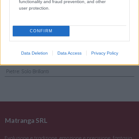
functionality and fraud prevention, and other
personali
*
user protection.
Invia
CONFIRM
Caratteristiche: Anello veretta-
Brillanti 0,50ct. H-VS1, oro 18kt. peso
Data Deletion
Data Access
Privacy Policy
totale 3,3gr.
Pietre
:
Solo Brillanti
Matranga SRL
Evoluzione e tradizione, emozione e precisione, fantasia