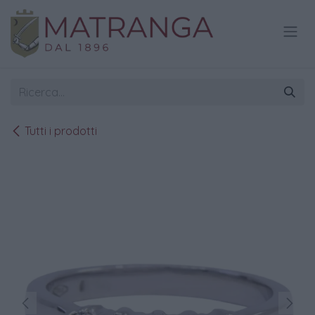
Passa al contenuto
Tutti i prodotti