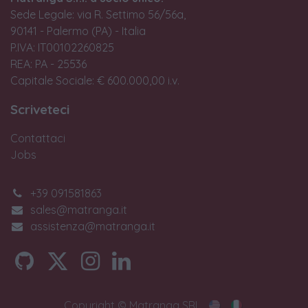
Sede Legale: via R. Settimo 56/56a,
90141 - Palermo (PA) - Italia
P.IVA: IT00102260825
REA: PA - 25536
Capitale Sociale: € 600.000,00 i.v.
Scriveteci
Contattaci
Jobs
+39 091581863
sales@matranga.it
assistenza@matranga.it
Copyright © Matranga SRL