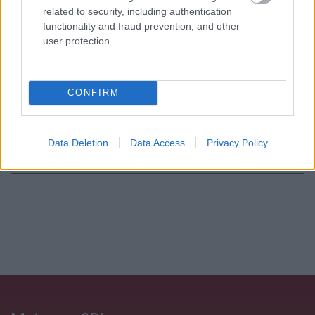
personali
*
related to security, including authentication
functionality and fraud prevention, and other
user protection.
Invia
Caratteristiche: Anello veretta-
CONFIRM
Brillanti 0,40ct. H-VS1, oro 18kt. peso
totale 3,4gr.
Data Deletion
Data Access
Privacy Policy
Pietre
:
Solo Brillanti