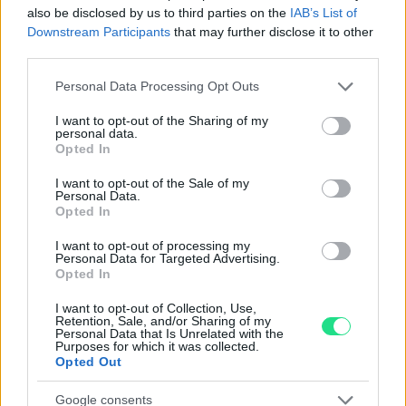
Reso facile e gratuito
entro 28 giorni.
also be disclosed by us to third parties on the
IAB’s List of
Spedizione gratuita
per ordini superiori a 150 euro.
Downstream Participants
that may further disclose it to other
third parties.
Per maggiori dettagli consultate la nostra
Guida
all'acquisto
.
Please note that this website/app uses one or more Google
Personal Data Processing Opt Outs
services and may gather and store information including but
not limited to your visit or usage behaviour. You may click to
I want to opt-out of the Sharing of my
personal data.
grant or deny consent to Google and its third-party tags to
Opted In
use your data for below specified purposes in below Google
consent section.
I want to opt-out of the Sale of my
Personal Data.
Opted In
Contattaci per richiedere maggiori
I want to opt-out of processing my
Personal Data for Targeted Advertising.
informazioni o prenotare una
Opted In
videochiamata:
I want to opt-out of Collection, Use,
Retention, Sale, and/or Sharing of my
Personal Data that Is Unrelated with the
Purposes for which it was collected.
Cognome e Nome
*
Opted Out
Google consents