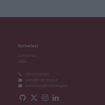
Scriveteci
Contattaci
Jobs
+39 091581863
sales@matranga.it
assistenza@matranga.it