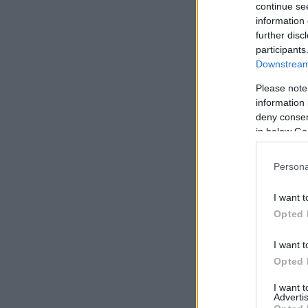
continue se
information 
further disc
participants
Downstream 
Please note
information 
deny consent
in below Go
Persona
I want t
Opted 
I want t
Opted 
I want 
Advertis