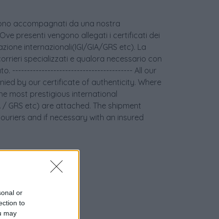
age sono accompagnati da una nostra
 Ove presenti vengono allegati i certificati dei
icazione internazionali(IGI/GIA/GRS etc). La
orrieri specializzati e qualora necessario con
 ----------------------------------------- All our
ied by our certificate of authenticity. Where
the most prestigious international
GIA / GRS etc) are attached. The shipment
couriers and if necessary with an insured
sonal or
ection to
ou may