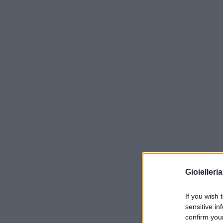
Gioielleri
If you wish 
sensitive in
confirm you