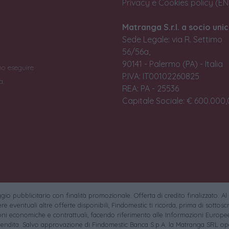
Privacy e Cookies policy (EN
Matranga S.r.l. a socio unic
Sede Legale: via R. Settimo
56/56a,
90141 - Palermo (PA) - Italia
no eseguire
P.IVA: IT00102260825
a.
REA: PA - 25536
Capitale Sociale: € 600.000,0
io pubblicitario con finalità promozionale. Offerta di credito finalizzato. Al
e eventuali altre offerte disponibili, Findomestic ti ricorda, prima di sottoscri
oni economiche e contrattuali, facendo riferimento alle Informazioni Europee
endita. Salvo approvazione di Findomestic Banca S.p.A. la Matranga SRL ope