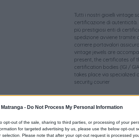
Tutti i nostri gioielli vint
certificazione di autenticità.
più prestigiosi enti di certif
spedizione avviene tramite c
corriere portavalori assicurato.
vintage jewels are accompan
present, the certificates of 
certification bodies (IGI / 
takes place via specialized 
security courier
a Matranga -
Do Not Process My Personal Information
to opt-out of the sale, sharing to third parties, or processing of your per
formation for targeted advertising by us, please use the below opt-out s
r selection. Please note that after your opt-out request is processed y