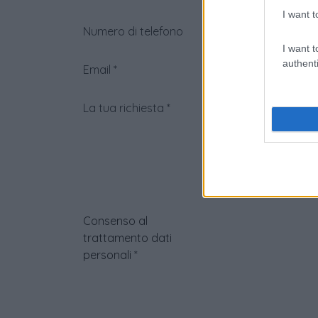
I want t
Numero di telefono
I want t
authenti
Email
*
La tua richiesta
*
Consenso al
trattamento dati
personali
*