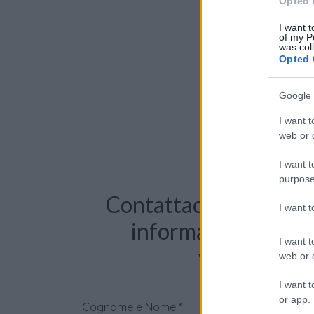
Opted 
I want t
of my P
was col
Opted 
Google 
I want t
web or d
I want t
purpose
Contattaci per richie
I want 
informazioni o pre
I want t
videochiama
web or d
I want t
or app.
Cognome e Nome
*