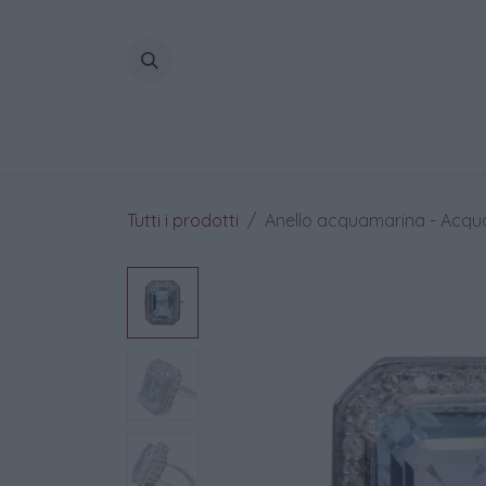
Passa al contenuto
Home
Tutti i prodotti
Anello acquamarina - Acquama