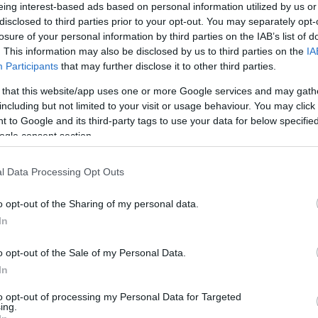
eing interest-based ads based on personal information utilized by us or
disclosed to third parties prior to your opt-out. You may separately opt-
losure of your personal information by third parties on the IAB’s list of
. This information may also be disclosed by us to third parties on the
IA
Visualizza proposte di fina
Participants
that may further disclose it to other third parties.
Politiche dei prezzi online
 that this website/app uses one or more Google services and may gath
Caratteristiche Prodotto
including but not limited to your visit or usage behaviour. You may click 
 to Google and its third-party tags to use your data for below specifi
iRef:
93
ogle consent section.
Googl
l Data Processing Opt Outs
4.8
o opt-out of the Sharing of my personal data.
In
Basato su 408 revi
o opt-out of the Sale of my Personal Data.
Powered by
LocalImpact
In
to opt-out of processing my Personal Data for Targeted
Garanzia di due anni
sui pro
ing.