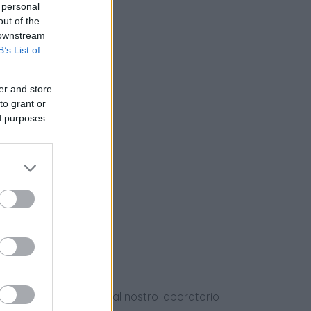
 personal
out of the
 downstream
B’s List of
nziamento
er and store
to grant or
ed purposes
e
ews
dotti usati, verificati dal nostro laboratorio