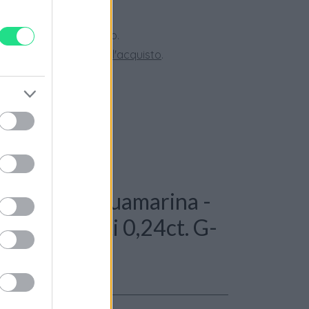
 28 giorni.
ini superiori a 150 euro.
tate la nostra
Guida all'acquisto
.
: Anello acquamarina -
t. Brillanti 0,24ct. G-