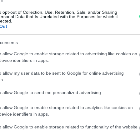
In
di assistenza.
Reso facile e gratuito
entro
o opt-out of Collection, Use, Retention, Sale, and/or Sharing
Spedizione gratuita
per ord
ersonal Data that Is Unrelated with the Purposes for which it
lected.
Per maggiori dettagli consul
Out
consents
o allow Google to enable storage related to advertising like cookies on
evice identifiers in apps.
o allow my user data to be sent to Google for online advertising
s.
dere maggiori
Caratteristiche
to allow Google to send me personalized advertising.
notare una
Acquamarina 15c
o allow Google to enable storage related to analytics like cookies on
ta:
VS1, oro 18kt.
evice identifiers in apps.
o allow Google to enable storage related to functionality of the website
Pietre
:
Altre