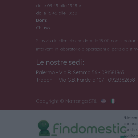
dalle 09:45 alle 13:15 e
dalle 15:45 alle 19:30
Dom:
Chiuso
Si avvisa la clientela che dopo le 19:00 non si potran
interventi in laboratorio o operazioni di perizia e stim
Le nostre sedi:
Palermo - Via R. Settimo 56 - 091581863
Trapani - Via G.B. Fardella 107 - 0923362658
Copyright © Matranga SRL
*Messagg
conoscer
condizi
punto v