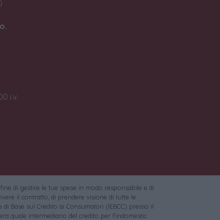
)
o.
0 i.v.
 fine di gestire le tue spese in modo responsabile e di
vere il contratto, di prendere visione di tutte le
 di Base sul Credito ai Consumatori (IEBCC) presso il
ra quale intermediario del credito per Findomestic