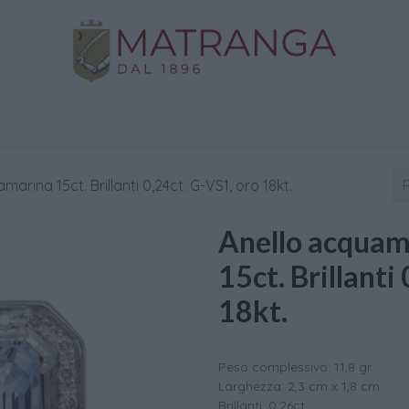
Negozio
Oro da Investimento
Assistenza
C
rina 15ct. Brillanti 0,24ct. G-VS1, oro 18kt.
Anello acquam
15ct. Brillanti
18kt.
Peso complessivo: 11,8 gr.
Larghezza: 2,3 cm x 1,8 cm
Brillanti: 0,26ct.