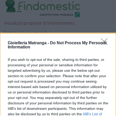
Visualizza proposte di finanziamento
Politiche dei prezzi online
Caratteristiche Prodotto
Gioielleria Matranga -
Do Not Process My Personal
iRef:
93
Information
If you wish to opt-out of the sale, sharing to third parties, or
Google
processing of your personal or sensitive information for
targeted advertising by us, please use the below opt-out
4.8
section to confirm your selection. Please note that after your
opt-out request is processed you may continue seeing
Basato su 408 reviews
interest-based ads based on personal information utilized by
us or personal information disclosed to third parties prior to
Powered by
LocalImpact
your opt-out. You may separately opt-out of the further
disclosure of your personal information by third parties on the
IAB’s list of downstream participants. This information may
Garanzia di due anni
sui prodotti usati, verificati dal
also be disclosed by us to third parties on the
IAB’s List of