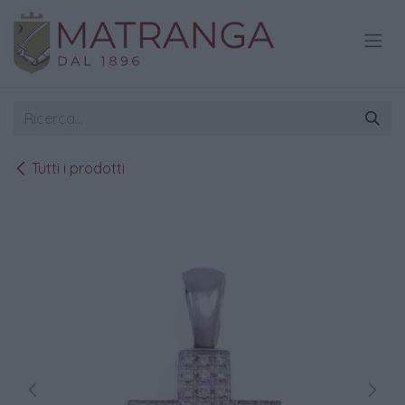
Passa al contenuto
Tutti i prodotti