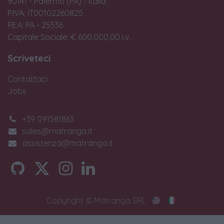
90141 - Palermo (PA) - Italia
P.IVA: IT00102260825
REA: PA - 25536
Capitale Sociale: € 600.000,00 i.v.
Scriveteci
Contattaci
Jobs
+39 091581863
sales@matranga.it
assistenza@matranga.it
Copyright © Matranga SRL