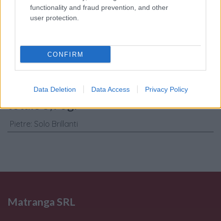
trattamento dati
functionality and fraud prevention, and other
personali
*
user protection.
Invia
CONFIRM
Caratteristiche: Pendente croce -
Brillanti 0,90ct. G-VS1, oro 18kt. peso
Data Deletion
Data Access
Privacy Policy
totale 5,90gr
Pietre
:
Solo Brillanti
Matranga SRL