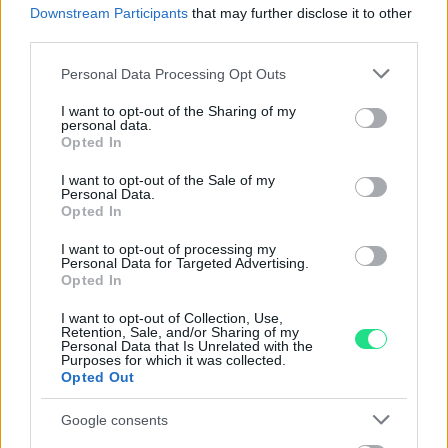
nostro laboratorio di assistenza.
Downstream Participants
that may further disclose it to other
Reso facile e gratuito
entro 28 giorni.
third parties.
Spedizione gratuita
per ordini superiori a 150 euro.
Please note that this website/app uses one or more Google
Personal Data Processing Opt Outs
Per maggiori dettagli consultate la nostra
Guida
services and may gather and store information including but
all'acquisto
.
not limited to your visit or usage behaviour. You may click to
I want to opt-out of the Sharing of my
personal data.
grant or deny consent to Google and its third-party tags to
Opted In
use your data for below specified purposes in below Google
consent section.
I want to opt-out of the Sale of my
Personal Data.
Opted In
I want to opt-out of processing my
Personal Data for Targeted Advertising.
Contattaci per richiedere maggiori
Opted In
informazioni o prenotare una
I want to opt-out of Collection, Use,
Retention, Sale, and/or Sharing of my
videochiamata:
Personal Data that Is Unrelated with the
Purposes for which it was collected.
Opted Out
Cognome e Nome
*
Google consents