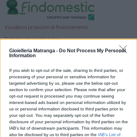
Visualizza proposte di finanziamento
Politiche dei prezzi online
Caratteristiche Prodotto
Gioielleria Matranga -
Do Not Process My Personal
iRef:
93
Information
If you wish to opt-out of the sale, sharing to third parties, or
Google
processing of your personal or sensitive information for
targeted advertising by us, please use the below opt-out
4.8
section to confirm your selection. Please note that after your
opt-out request is processed you may continue seeing
Basato su 408 reviews
interest-based ads based on personal information utilized by
us or personal information disclosed to third parties prior to
Powered by
LocalImpact
your opt-out. You may separately opt-out of the further
disclosure of your personal information by third parties on the
IAB’s list of downstream participants. This information may
Garanzia di due anni
sui prodotti usati, verificati dal
also be disclosed by us to third parties on the
IAB’s List of