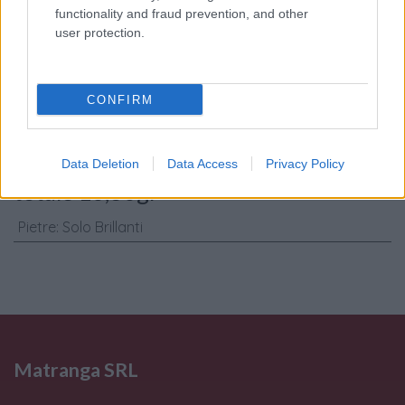
trattamento dati
functionality and fraud prevention, and other
personali
*
user protection.
Invia
CONFIRM
Caratteristiche: Orecchini cerchi -
Brillanti 0,32ct. G-VS1, oro 18kt. peso
Data Deletion
Data Access
Privacy Policy
totale 10,30gr
Pietre
:
Solo Brillanti
Matranga SRL