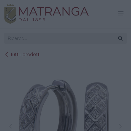
Passa al contenuto
Tutti i prodotti