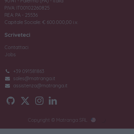
90141 - Palermo (PA) - Italia
P.IVA: IT00102260825
REA: PA - 25536
Capitale Sociale: € 600.000,00 i.v.
Scriveteci
Contattaci
Jobs
+39 091581863
sales@matranga.it
assistenza@matranga.it
Copyright © Matranga SRL