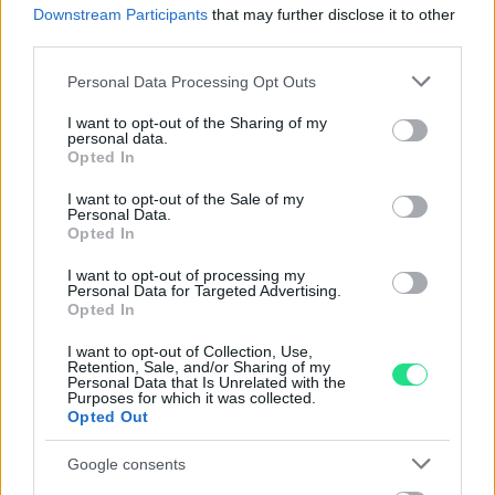
nostro laboratorio di assistenza.
Downstream Participants
that may further disclose it to other
Reso facile e gratuito
entro 28 giorni.
third parties.
Spedizione gratuita
per ordini superiori a 150 euro.
Please note that this website/app uses one or more Google
Personal Data Processing Opt Outs
Per maggiori dettagli consultate la nostra
Guida
services and may gather and store information including but
all'acquisto
.
not limited to your visit or usage behaviour. You may click to
I want to opt-out of the Sharing of my
personal data.
grant or deny consent to Google and its third-party tags to
Opted In
use your data for below specified purposes in below Google
consent section.
I want to opt-out of the Sale of my
Personal Data.
Opted In
I want to opt-out of processing my
Personal Data for Targeted Advertising.
Contattaci per richiedere maggiori
Opted In
informazioni o prenotare una
I want to opt-out of Collection, Use,
Retention, Sale, and/or Sharing of my
videochiamata:
Personal Data that Is Unrelated with the
Purposes for which it was collected.
Opted Out
Cognome e Nome
*
Google consents