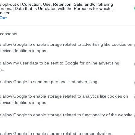
Spedizione gratuita
per ord
o opt-out of Collection, Use, Retention, Sale, and/or Sharing
ersonal Data that Is Unrelated with the Purposes for which it
Per maggiori dettagli consul
lected.
Out
consents
o allow Google to enable storage related to advertising like cookies on
evice identifiers in apps.
o allow my user data to be sent to Google for online advertising
s.
dere maggiori
Caratteristiche:
notare una
Argento 925 e 
to allow Google to send me personalized advertising.
ta:
diamanti taglio
o allow Google to enable storage related to analytics like cookies on
evice identifiers in apps.
o allow Google to enable storage related to functionality of the website
o allow Google to enable storage related to personalization.