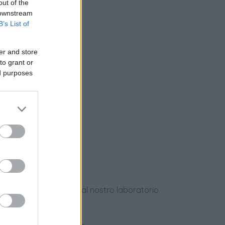
out of the
 downstream
nziamento
B’s List of
er and store
to grant or
ed purposes
e
ews
dotti usati, verificati dal nostro laboratorio
 28 giorni.