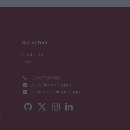
Scriveteci
Contattaci
Jobs
+39 091581863
sales@matranga.it
assistenza@matranga.it
)