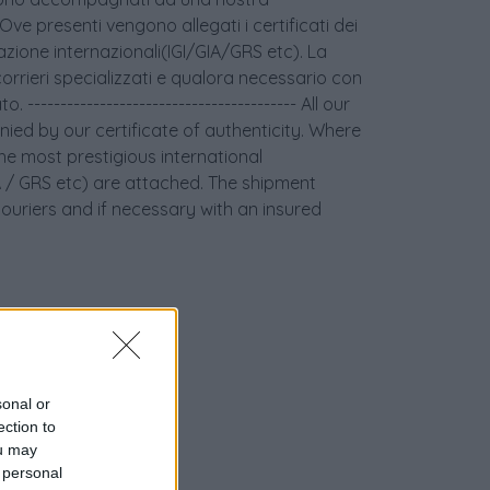
 Ove presenti vengono allegati i certificati dei
icazione internazionali(IGI/GIA/GRS etc). La
orrieri specializzati e qualora necessario con
 ----------------------------------------- All our
ied by our certificate of authenticity. Where
the most prestigious international
GIA / GRS etc) are attached. The shipment
couriers and if necessary with an insured
sonal or
ection to
ou may
 personal