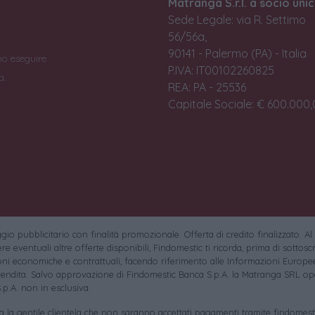
Matranga S.r.l. a socio unic
Sede Legale: via R. Settimo
56/56a,
90141 - Palermo (PA) - Italia
no eseguire
P.IVA: IT00102260825
a.
REA: PA - 25536
Capitale Sociale: € 600.000,0
io pubblicitario con finalità promozionale. Offerta di credito finalizzato. Al
e eventuali altre offerte disponibili, Findomestic ti ricorda, prima di sottoscri
oni economiche e contrattuali, facendo riferimento alle Informazioni Europee
endita. Salvo approvazione di Findomestic Banca S.p.A. la Matranga SRL ope
.p.A. non in esclusiva.
sa la gentile clientela che non saranno accettati pagamenti tramite findomesti