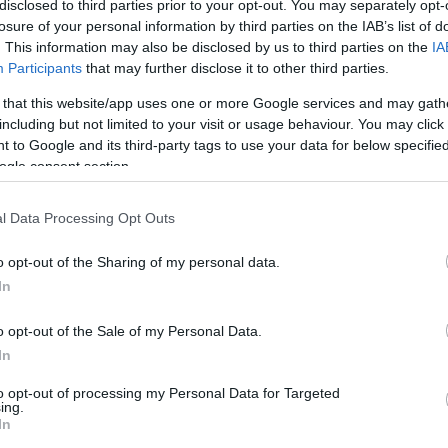
disclosed to third parties prior to your opt-out. You may separately opt-
losure of your personal information by third parties on the IAB’s list of
Visualizza proposte di fina
. This information may also be disclosed by us to third parties on the
IA
Participants
that may further disclose it to other third parties.
Politiche dei prezzi online
Caratteristiche Prodotto
 that this website/app uses one or more Google services and may gath
iRef:
93
including but not limited to your visit or usage behaviour. You may click 
 to Google and its third-party tags to use your data for below specifi
ogle consent section.
Googl
l Data Processing Opt Outs
4.8
o opt-out of the Sharing of my personal data.
Basato su 408 revi
In
Powered by
LocalImpact
o opt-out of the Sale of my Personal Data.
In
Garanzia di due anni
sui pro
to opt-out of processing my Personal Data for Targeted
di assistenza.
ing.
In
Reso facile e gratuito
entro