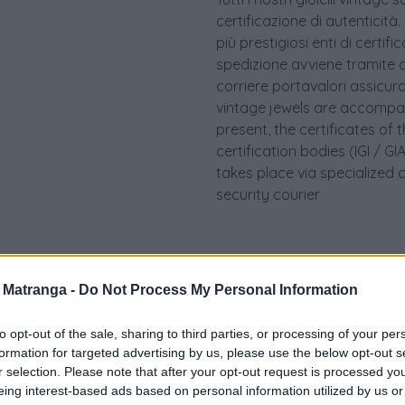
certificazione di autenticità.
più prestigiosi enti di certif
spedizione avviene tramite c
corriere portavalori assicurato.
vintage jewels are accompan
present, the certificates of 
certification bodies (IGI / 
takes place via specialized 
security courier
a Matranga -
Do Not Process My Personal Information
to opt-out of the sale, sharing to third parties, or processing of your per
formation for targeted advertising by us, please use the below opt-out s
r selection. Please note that after your opt-out request is processed y
eing interest-based ads based on personal information utilized by us or