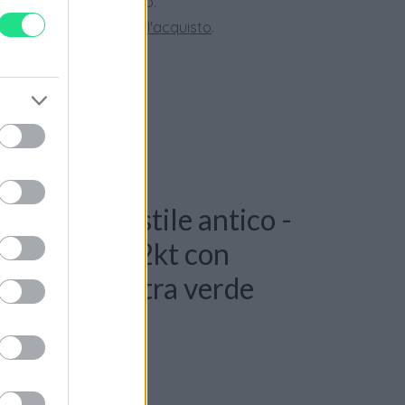
ini superiori a 150 euro.
tate la nostra
Guida all'acquisto
.
 Orecchini stile antico -
oro giallo 12kt con
 antico e pietra verde