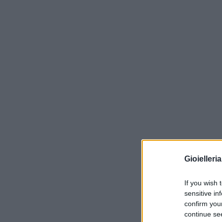
Gioielleri
If you wish 
sensitive in
confirm you
continue se