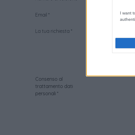
I want t
Email
*
authenti
La tua richiesta
*
Consenso al
trattamento dati
personali
*