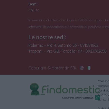
Dom:
Chiuso
Si avvisa la clientela che dopo le 19:00 non si potran
interventi in laboratorio o operazioni di perizia e stim
Le nostre sedi:
Palermo - Via R. Settimo 56 - 091581863
Trapani - Via G.B. Fardella 107 - 0923362658
Copyright © Matranga SRL
*Messagg
conoscer
condizi
punto v
Banca S
Si avvi