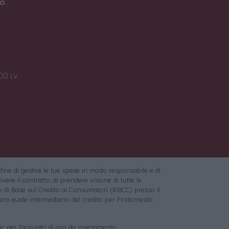
o.
0 i.v.
 fine di gestire le tue spese in modo responsabile e di
vere il contratto, di prendere visione di tutte le
 di Base sul Credito ai Consumatori (IEBCC) presso il
ra quale intermediario del credito per Findomestic
c per l'acquisto di oro da investimento.