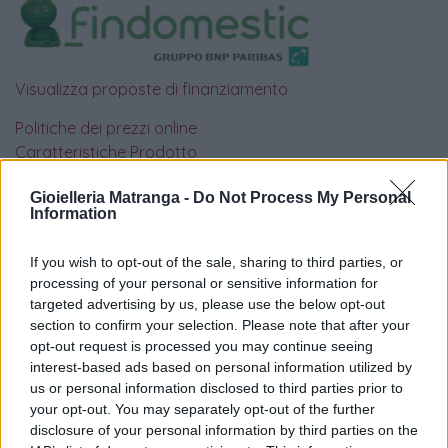
Visualizza proposte di finanziamento
Politiche dei prezzi online
Caratteristiche Prodotto
iRef:
93
Gioielleria Matranga -
Do Not Process My Personal
Information
Google
If you wish to opt-out of the sale, sharing to third parties, or
4.8
processing of your personal or sensitive information for
targeted advertising by us, please use the below opt-out
Basato su 408 reviews
section to confirm your selection. Please note that after your
opt-out request is processed you may continue seeing
Powered by
LocalImpact
interest-based ads based on personal information utilized by
us or personal information disclosed to third parties prior to
your opt-out. You may separately opt-out of the further
Garanzia di due anni
sui prodotti usati, verificati dal
disclosure of your personal information by third parties on the