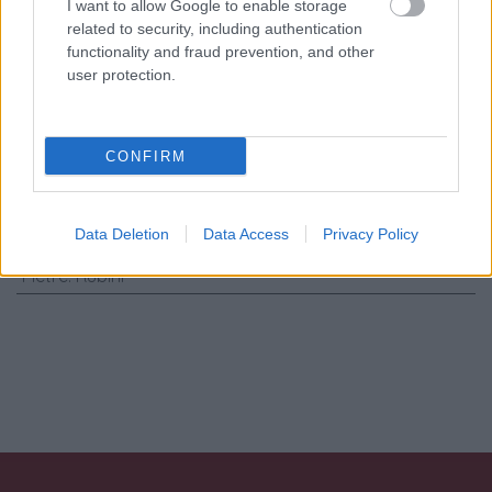
trattamento dati
I want to allow Google to enable storage
related to security, including authentication
personali
*
functionality and fraud prevention, and other
user protection.
Invia
CONFIRM
Caratteristiche: Anello - Rubini
1,20ct. brillanti 0,06ct. G-VS1 in oro
18kt.
Data Deletion
Data Access
Privacy Policy
Pietre
:
Rubini