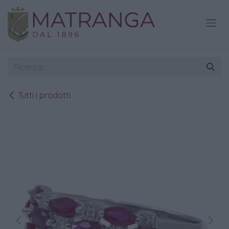
Passa al contenuto
Tutti i prodotti