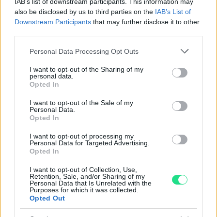
IAB’s list of downstream participants. This information may
nostro laboratorio di assistenza.
also be disclosed by us to third parties on the
IAB’s List of
Reso facile e gratuito
entro 28 giorni.
Downstream Participants
that may further disclose it to other
Spedizione gratuita
per ordini superiori a 150 euro.
third parties.
Per maggiori dettagli consultate la nostra
Guida
Please note that this website/app uses one or more Google
all'acquisto
.
Personal Data Processing Opt Outs
services and may gather and store information including but
not limited to your visit or usage behaviour. You may click to
I want to opt-out of the Sharing of my
personal data.
grant or deny consent to Google and its third-party tags to
Opted In
use your data for below specified purposes in below Google
consent section.
I want to opt-out of the Sale of my
Personal Data.
Opted In
Contattaci per richiedere maggiori
I want to opt-out of processing my
Personal Data for Targeted Advertising.
informazioni o prenotare una
Opted In
videochiamata:
I want to opt-out of Collection, Use,
Retention, Sale, and/or Sharing of my
Personal Data that Is Unrelated with the
Purposes for which it was collected.
Cognome e Nome
*
Opted Out