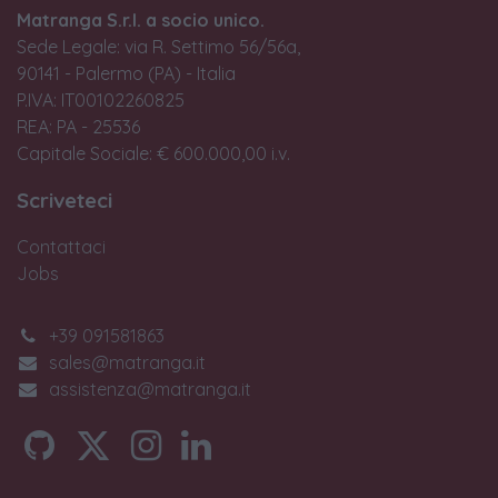
Matranga S.r.l. a socio unico.
Sede Legale: via R. Settimo 56/56a,
90141 - Palermo (PA) - Italia
P.IVA: IT00102260825
REA: PA - 25536
Capitale Sociale: € 600.000,00 i.v.
Scriveteci
Contattaci
Jobs
+39 091581863
sales@matranga.it
assistenza@matranga.it