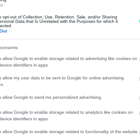
Garanzia di due anni
sui pro
In
di assistenza.
o opt-out of Collection, Use, Retention, Sale, and/or Sharing
Reso facile e gratuito
entro
ersonal Data that Is Unrelated with the Purposes for which it
Spedizione gratuita
per ord
lected.
Out
Per maggiori dettagli consul
consents
o allow Google to enable storage related to advertising like cookies on
evice identifiers in apps.
o allow my user data to be sent to Google for online advertising
s.
to allow Google to send me personalized advertising.
dere maggiori
Caratteristiche
notare una
bambina - Brill
o allow Google to enable storage related to analytics like cookies on
evice identifiers in apps.
ta:
18kt. peso tota
o allow Google to enable storage related to functionality of the website
Pietre
:
Solo Brillanti