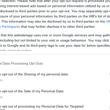
r selection. Please note that after your opt-out request is processed y
eing interest-based ads based on personal information utilized by us or
disclosed to third parties prior to your opt-out. You may separately opt-
losure of your personal information by third parties on the IAB’s list of
. This information may also be disclosed by us to third parties on the
IA
Participants
that may further disclose it to other third parties.
Visualizza proposte di fina
 that this website/app uses one or more Google services and may gath
Politiche dei prezzi online
including but not limited to your visit or usage behaviour. You may click 
Caratteristiche Prodotto
 to Google and its third-party tags to use your data for below specifi
iRef:
93
ogle consent section.
l Data Processing Opt Outs
Googl
o opt-out of the Sharing of my personal data.
4.8
In
Basato su 408 revi
o opt-out of the Sale of my Personal Data.
Powered by
LocalImpact
In
to opt-out of processing my Personal Data for Targeted
ing.