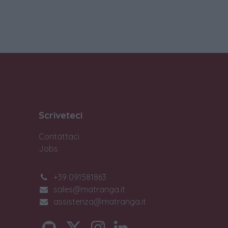
Scriveteci
Contattaci
Jobs
+39 091581863
sales@matranga.it
assistenza@matranga.it