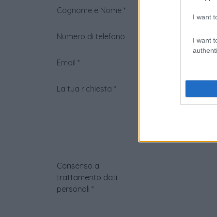
Cognome e Nome
*
I want t
Numero di telefono
I want t
authenti
Email
*
La tua richiesta
*
Consenso al
trattamento dati
personali
*