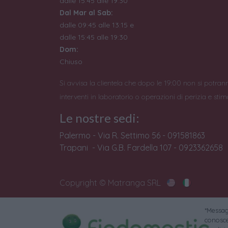
dalle 15:45 alle 19:30
Dal Mar al Sab:
dalle 09:45 alle 13:15 e
dalle 15:45 alle 19:30
Dom:
Chiuso
Si avvisa la clientela che dopo le 19:00 non si potran
interventi in laboratorio o operazioni di perizia e stim
Le nostre sedi:
Palermo - Via R. Settimo 56 - 091581863
Trapani - Via G.B. Fardella 107 - 0923362658
Copyright © Matranga SRL
*Messagg
conoscer