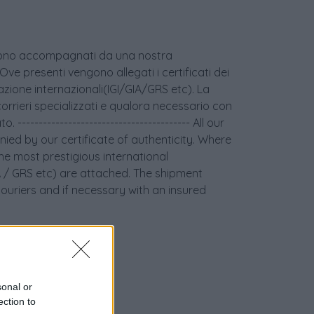
age sono accompagnati da una nostra
 Ove presenti vengono allegati i certificati dei
icazione internazionali(IGI/GIA/GRS etc). La
orrieri specializzati e qualora necessario con
 ----------------------------------------- All our
ied by our certificate of authenticity. Where
the most prestigious international
GIA / GRS etc) are attached. The shipment
couriers and if necessary with an insured
sonal or
ection to