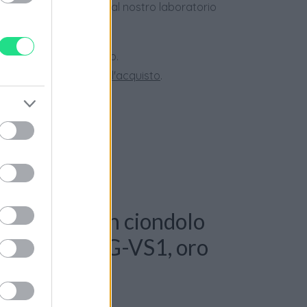
dotti usati, verificati dal nostro laboratorio
 28 giorni.
ini superiori a 150 euro.
tate la nostra
Guida all'acquisto
.
: Collana con ciondolo
anti 0,50ct. G-VS1, oro
le 10,50gr