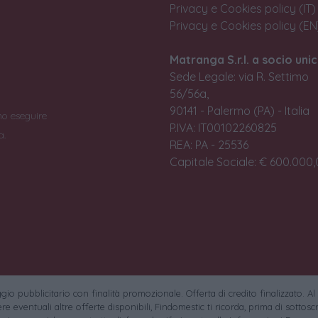
Privacy e Cookies policy (IT)
Privacy e Cookies policy (EN
Matranga S.r.l. a socio unic
Sede Legale: via R. Settimo
56/56a,
90141 - Palermo (PA) - Italia
no eseguire
P.IVA: IT00102260825
a.
REA: PA - 25536
Capitale Sociale: € 600.000,0
io pubblicitario con finalità promozionale. Offerta di credito finalizzato. Al
e eventuali altre offerte disponibili, Findomestic ti ricorda, prima di sottoscri