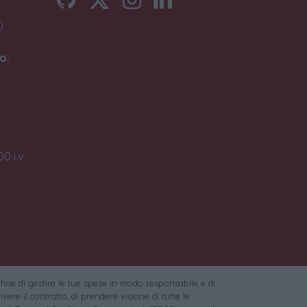
)
o.
0 i.v.
 fine di gestire le tue spese in modo responsabile e di
vere il contratto, di prendere visione di tutte le