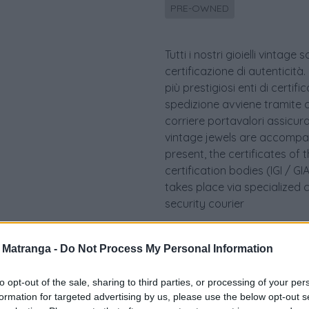
PRE-OWNED
Tutti i nostri gioielli vint
certificazione di autenticità.
più prestigiosi enti di certif
spedizione avviene tramite c
corriere portavalori assicurato.
vintage jewels are accompan
present, the certificates of 
certification bodies (IGI / 
takes place via specialized 
security courier
a Matranga -
Do Not Process My Personal Information
to opt-out of the sale, sharing to third parties, or processing of your per
formation for targeted advertising by us, please use the below opt-out s