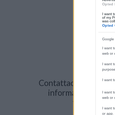
Opted 
I want t
of my P
was col
Opted 
Google 
I want t
web or d
I want t
purpose
I want 
Contattaci per richie
informazioni o pre
I want t
web or d
videochiama
I want t
or app.