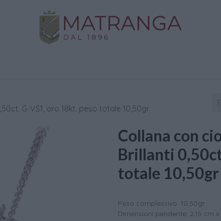
Negozio
Oro da Investimento
Assistenza
C
,50ct. G-VS1, oro 18kt. peso totale 10,50gr
Collana con ci
Brillanti 0,50c
totale 10,50gr
Peso complessivo: 10,50gr.
Dimensioni pendente: 2,15 cm x