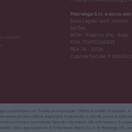
Matranga S.r.l. a socio unic
Sede Legale: via R. Settimo
56/56a,
90141 - Palermo (PA) - Italia
no eseguire
P.IVA: IT00102260825
a.
REA: PA - 25536
Capitale Sociale: € 600.000,0
io pubblicitario con finalità promozionale. Offerta di credito finalizzato. Al
e eventuali altre offerte disponibili, Findomestic ti ricorda, prima di sottoscri
oni economiche e contrattuali, facendo riferimento alle Informazioni Europee
endita. Salvo approvazione di Findomestic Banca S.p.A. la Matranga SRL ope