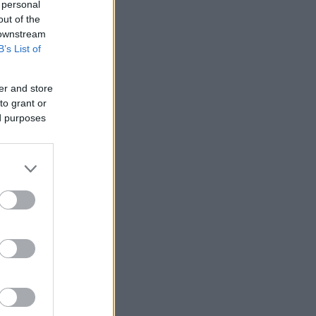
 personal
out of the
 downstream
B’s List of
er and store
nziamento
to grant or
ed purposes
e
ews