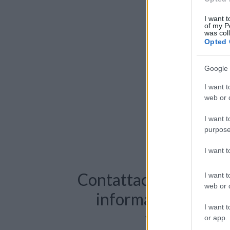
I want t
of my P
was col
Opted 
Google 
I want t
web or d
I want t
purpose
I want 
Contattaci per richie
I want t
web or d
informazioni o pre
I want t
videochiama
or app.