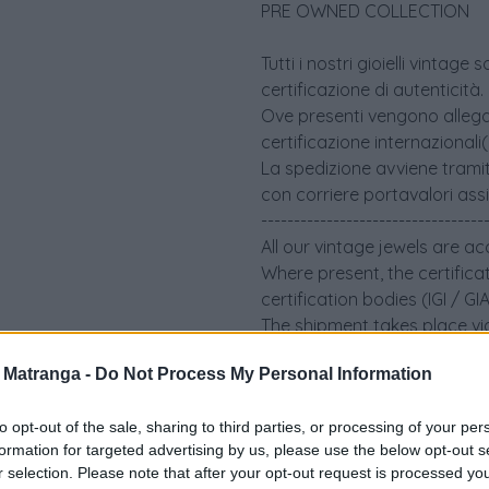
PRE OWNED COLLECTION
Tutti i nostri gioielli vint
certificazione di autenticità.
Ove presenti vengono allegati 
certificazione internazionali
La spedizione avviene tramit
con corriere portavalori ass
----------------------------------
All our vintage jewels are a
Where present, the certifica
certification bodies (IGI / G
The shipment takes place via
an insured security courier.
a Matranga -
Do Not Process My Personal Information
to opt-out of the sale, sharing to third parties, or processing of your per
formation for targeted advertising by us, please use the below opt-out s
r selection. Please note that after your opt-out request is processed y