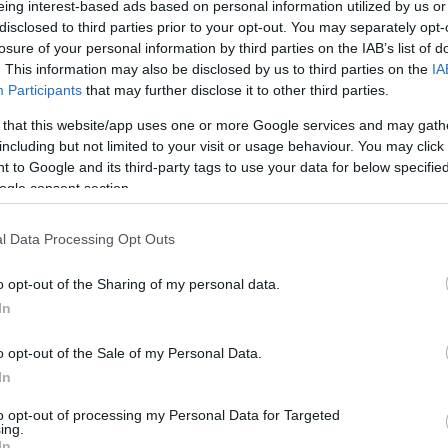
eing interest-based ads based on personal information utilized by us or
disclosed to third parties prior to your opt-out. You may separately opt-
losure of your personal information by third parties on the IAB’s list of
. This information may also be disclosed by us to third parties on the
IA
Participants
that may further disclose it to other third parties.
 that this website/app uses one or more Google services and may gath
Visualizza proposte di fina
including but not limited to your visit or usage behaviour. You may click 
 to Google and its third-party tags to use your data for below specifi
Politiche dei prezzi online
ogle consent section.
Caratteristiche Prodotto
iRef:
93
l Data Processing Opt Outs
o opt-out of the Sharing of my personal data.
Googl
In
4.8
o opt-out of the Sale of my Personal Data.
Basato su 408 revi
In
to opt-out of processing my Personal Data for Targeted
Powered by
LocalImpact
ing.
In