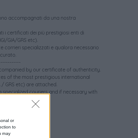
age sono accompagnati da una nostra
i certificati dei più prestigiosi enti di
(IGI/GIA/GRS etc).
e corrieri specializzati e qualora necessario
icurato.
------------
ccompanied by our certificate of authenticity.
tes of the most prestigious international
IA / GRS etc) are attached.
 specialized couriers and if necessary with
sonal or
ection to
ou may