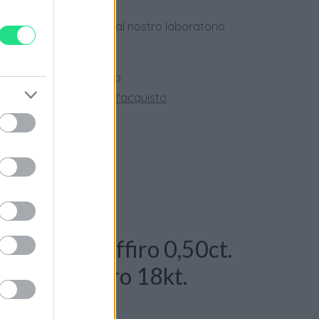
dotti usati, verificati dal nostro laboratorio
 28 giorni.
ini superiori a 150 euro.
tate la nostra
Guida all'acquisto
.
 Anello - Zaffiro 0,50ct.
t. G-VS1 in oro 18kt.