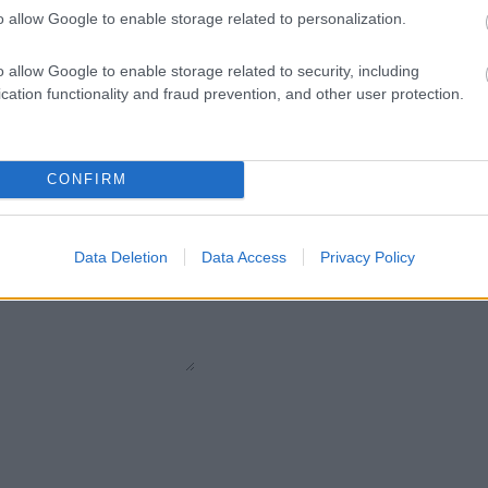
o allow Google to enable storage related to personalization.
Pietre
:
Zaffiri
o allow Google to enable storage related to security, including
cation functionality and fraud prevention, and other user protection.
CONFIRM
Data Deletion
Data Access
Privacy Policy