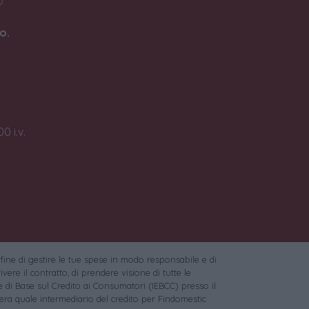
o.
0 i.v.
 fine di gestire le tue spese in modo responsabile e di
vere il contratto, di prendere visione di tutte le
 di Base sul Credito ai Consumatori (IEBCC) presso il
ra quale intermediario del credito per Findomestic