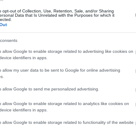
Garanzia di due anni
sui pro
o opt-out of Collection, Use, Retention, Sale, and/or Sharing
ersonal Data that Is Unrelated with the Purposes for which it
di assistenza.
lected.
Out
Reso facile e gratuito
entro
Spedizione gratuita
per ord
consents
Per maggiori dettagli consul
o allow Google to enable storage related to advertising like cookies on
evice identifiers in apps.
o allow my user data to be sent to Google for online advertising
s.
to allow Google to send me personalized advertising.
dere maggiori
Caratteristiche:
o allow Google to enable storage related to analytics like cookies on
evice identifiers in apps.
notare una
brillanti 0,35c
o allow Google to enable storage related to functionality of the website
ta:
5,0gr