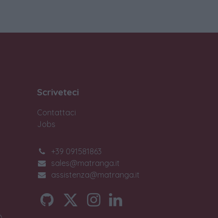
Scriveteci
Contattaci
Jobs
+39 091581863
sales@matranga.it
assistenza@matranga.it
)