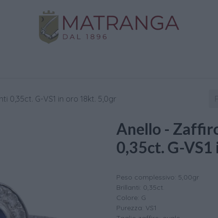
Negozio
Oro da Investimento
Assistenza
C
anti 0,35ct. G-VS1 in oro 18kt. 5,0gr
Anello - Zaffiro
0,35ct. G-VS1 
Peso complessivo: 5,00gr
Brillanti: 0,35ct.
Colore: G
Purezza: VS1