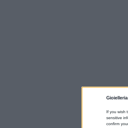
Gioielleri
If you wish 
sensitive in
confirm you