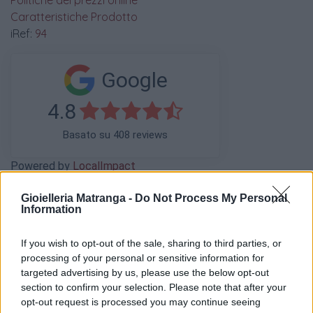
Politiche dei prezzi online
Caratteristiche Prodotto
iRef:
94
Google
4.8
Basato su 408 reviews
Powered by
LocalImpact
Gioielleria Matranga -
Do Not Process My Personal
Information
Garanzia di due anni
sui prodotti usati, verificati dal
nostro laboratorio di assistenza.
If you wish to opt-out of the sale, sharing to third parties, or
Reso facile e gratuito
entro 28 giorni.
processing of your personal or sensitive information for
Spedizione gratuita
per ordini superiori a 150 euro.
targeted advertising by us, please use the below opt-out
Per maggiori dettagli consultate la nostra
Guida
section to confirm your selection. Please note that after your
all'acquisto
.
opt-out request is processed you may continue seeing