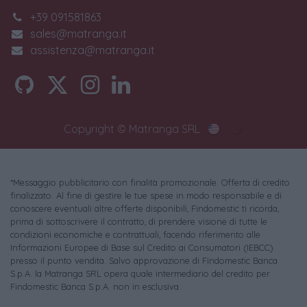
+39 091581863
sales@matranga.it
assistenza@matranga.it
Copyright © Matranga SRL
*Messaggio pubblicitario con finalità promozionale. Offerta di credito
finalizzato. Al fine di gestire le tue spese in modo responsabile e di
conoscere eventuali altre offerte disponibili, Findomestic ti ricorda,
prima di sottoscrivere il contratto, di prendere visione di tutte le
condizioni economiche e contrattuali, facendo riferimento alle
Informazioni Europee di Base sul Credito ai Consumatori (IEBCC)
presso il punto vendita. Salvo approvazione di Findomestic Banca
S.p.A. la Matranga SRL opera quale intermediario del credito per
Findomestic Banca S.p.A. non in esclusiva.