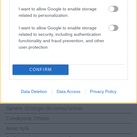
Caratteristiche: Omega Classic 18Kt
I want to allow Google to enable storage
Yellow gold - two years warranty - our
related to personalization.
box and papers
I want to allow Google to enable storage
related to security, including authentication
Marca
:
Omega
functionality and fraud prevention, and other
user protection.
Modello
:
Omega - Classic
Referenza
:
N/A
Materiali Cassa
:
Oro rosa
CONFIRM
Materiali Cinturino
:
Pelle di coccodrillo
Diametro Cassa (mm)
:
36
Data Deletion
Data Access
Privacy Policy
Carica
:
Automatico
Genere
:
Orologio da uomo/unisex
Condizione
:
Ottimo
Anno
:
N/A