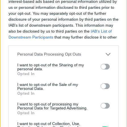
interest-based ads based on personal information utilized by
us or personal information disclosed to third parties prior to
your opt-out. You may separately opt-out of the further
disclosure of your personal information by third parties on the
IAB’s list of downstream participants. This information may
also be disclosed by us to third parties on the
IAB’s List of
Downstream Participants
that may further disclose it to other
Contattaci per richiedere maggiori
third parties.
informazioni o prenotare una
Please note that this website/app uses one or more Google
Personal Data Processing Opt Outs
services and may gather and store information including but
videochiamata:
not limited to your visit or usage behaviour. You may click to
I want to opt-out of the Sharing of my
personal data.
grant or deny consent to Google and its third-party tags to
Opted In
use your data for below specified purposes in below Google
Cognome e Nome
*
consent section.
I want to opt-out of the Sale of my
Personal Data.
Opted In
I want to opt-out of processing my
Numero di telefono
Personal Data for Targeted Advertising.
Opted In
I want to opt-out of Collection, Use,