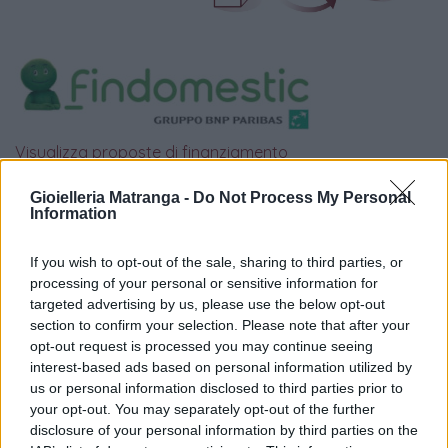
Visualizza proposte di finanziamento
Politiche dei prezzi online
Gioielleria Matranga -
Do Not Process My Personal
Information
Caratteristiche Prodotto
iRef:
93
If you wish to opt-out of the sale, sharing to third parties, or
processing of your personal or sensitive information for
Google
targeted advertising by us, please use the below opt-out
section to confirm your selection. Please note that after your
4.8
opt-out request is processed you may continue seeing
interest-based ads based on personal information utilized by
Basato su 408 reviews
us or personal information disclosed to third parties prior to
your opt-out. You may separately opt-out of the further
Powered by
LocalImpact
disclosure of your personal information by third parties on the