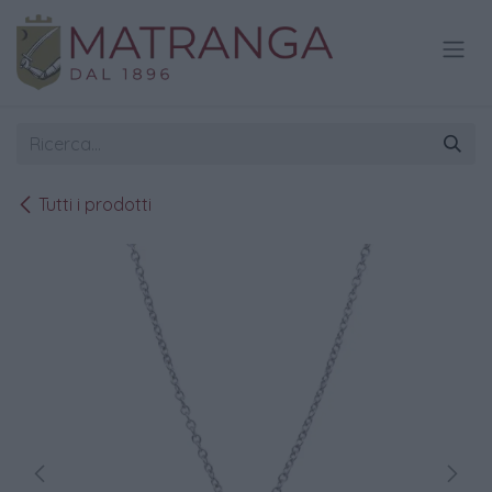
Passa al contenuto
Tutti i prodotti