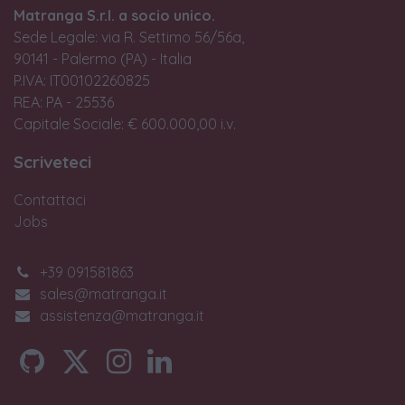
Matranga S.r.l. a socio unico.
Sede Legale: via R. Settimo 56/56a,
90141 - Palermo (PA) - Italia
P.IVA: IT00102260825
REA: PA - 25536
Capitale Sociale: € 600.000,00 i.v.
Scriveteci
Contattaci
Jobs
+39 091581863
sales@matranga.it
assistenza@matranga.it