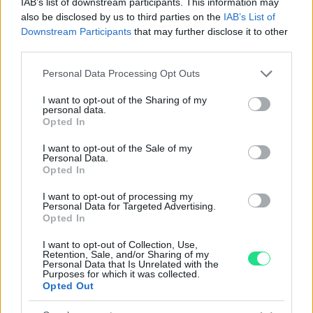
IAB’s list of downstream participants. This information may
also be disclosed by us to third parties on the
IAB’s List of
Garanzia di due anni
sui prodotti usati, verificati dal
Downstream Participants
that may further disclose it to other
third parties.
nostro laboratorio di assistenza.
Reso facile e gratuito
entro 28 giorni.
Please note that this website/app uses one or more Google
Personal Data Processing Opt Outs
Spedizione gratuita
per ordini superiori a 150 euro.
services and may gather and store information including but
not limited to your visit or usage behaviour. You may click to
I want to opt-out of the Sharing of my
Per maggiori dettagli consultate la nostra
Guida
personal data.
grant or deny consent to Google and its third-party tags to
all'acquisto
.
Opted In
use your data for below specified purposes in below Google
consent section.
I want to opt-out of the Sale of my
Personal Data.
Opted In
I want to opt-out of processing my
Personal Data for Targeted Advertising.
Opted In
Contattaci per richiedere maggiori
I want to opt-out of Collection, Use,
Retention, Sale, and/or Sharing of my
informazioni o prenotare una
Personal Data that Is Unrelated with the
Purposes for which it was collected.
videochiamata:
Opted Out