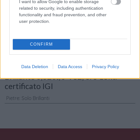
I want to allow Google to enable storage
related to security, including authentication
Consenso al
functionality and fraud prevention, and other
trattamento dati
user protection.
personali
*
CONFIRM
Invia
Caratteristiche: Collana punto luce -
Data Deletion
Data Access
Privacy Policy
Brillante 0,62ct, J-VS2, oro 18kt.
certificato IGI
Pietre
:
Solo Brillanti