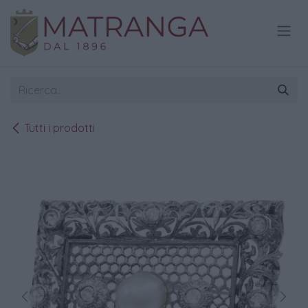
Passa al contenuto
Tutti i prodotti