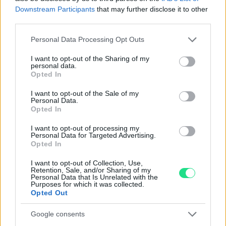
nostro laboratorio di assistenza.
Downstream Participants
that may further disclose it to other
Reso facile e gratuito
entro 28 giorni.
third parties.
Spedizione gratuita
per ordini superiori a 150 euro.
Please note that this website/app uses one or more Google
Personal Data Processing Opt Outs
Per maggiori dettagli consultate la nostra
Guida
services and may gather and store information including but
all'acquisto
.
not limited to your visit or usage behaviour. You may click to
I want to opt-out of the Sharing of my
personal data.
grant or deny consent to Google and its third-party tags to
Opted In
use your data for below specified purposes in below Google
consent section.
I want to opt-out of the Sale of my
Personal Data.
Opted In
I want to opt-out of processing my
Personal Data for Targeted Advertising.
Opted In
Contattaci per richiedere maggiori
informazioni o prenotare una
I want to opt-out of Collection, Use,
Retention, Sale, and/or Sharing of my
videochiamata:
Personal Data that Is Unrelated with the
Purposes for which it was collected.
Opted Out
Cognome e Nome
*
Google consents