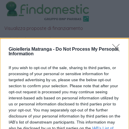
Visualizza proposte di finanziamento
Politiche dei prezzi online
Caratteristiche Prodotto
Gioielleria Matranga -
Do Not Process My Personal
iRef:
93
Information
If you wish to opt-out of the sale, sharing to third parties, or
Google
processing of your personal or sensitive information for
targeted advertising by us, please use the below opt-out
4.8
section to confirm your selection. Please note that after your
opt-out request is processed you may continue seeing
Basato su 408 reviews
interest-based ads based on personal information utilized by
us or personal information disclosed to third parties prior to
Powered by
LocalImpact
your opt-out. You may separately opt-out of the further
disclosure of your personal information by third parties on the
IAB’s list of downstream participants. This information may
Garanzia di due anni
sui prodotti usati, verificati dal
also be disclosed by us to third parties on the
IAB’s List of