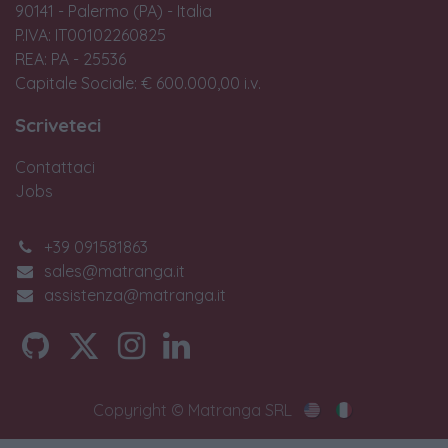
90141 - Palermo (PA) - Italia
P.IVA: IT00102260825
REA: PA - 25536
Capitale Sociale: € 600.000,00 i.v.
Scriveteci
Contattaci
Jobs
+39 091581863
sales@matranga.it
assistenza@matranga.it
Copyright © Matranga SRL