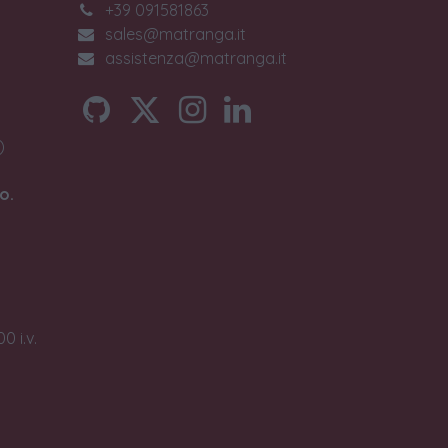
+39 091581863
sales@matranga.it
assistenza@matranga.it
)
o.
0 i.v.