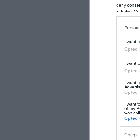
deny consent
in below Go
Persona
I want t
Opted 
I want t
Opted 
I want 
Advertis
Opted 
I want t
of my P
was col
Opted 
Google 