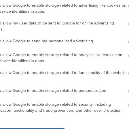
o allow Google to enable storage related to advertising like cookies on
dere maggiori
Caratteristich
evice identifiers in apps.
notare una
Daytona crocodi
o allow my user data to be sent to Google for online advertising
s.
ta:
Ref:116515LN 
to allow Google to send me personalized advertising.
04-2016 - Origi
o allow Google to enable storage related to analytics like cookies on
Marca
:
Rolex
evice identifiers in apps.
Modello
:
Rolex - Cosmogra
o allow Google to enable storage related to functionality of the website
Referenza
:
116515LN
Diametro Cassa (mm)
:
40
o allow Google to enable storage related to personalization.
Materiali Cassa
:
Oro rosa
o allow Google to enable storage related to security, including
Materiali Cinturino
:
Pelle di 
cation functionality and fraud prevention, and other user protection.
Carica
:
Automatico
Genere
:
Orologio da uomo/