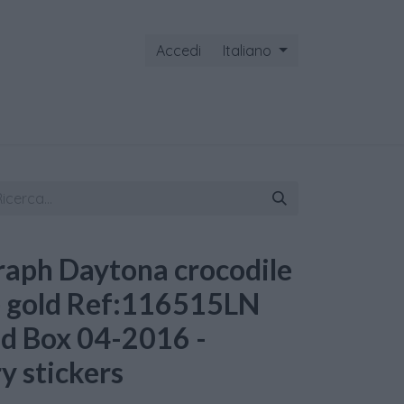
Accedi
Italiano
ontattaci
aph Daytona crocodile
se gold Ref:116515LN
nd Box 04-2016 -
y stickers