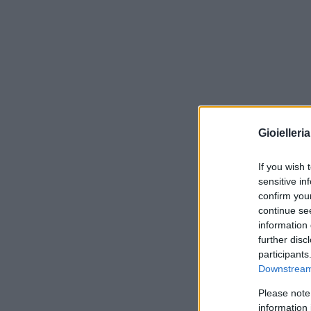
Gioielleri
If you wish 
sensitive in
confirm you
continue se
information 
further disc
participants
Downstream 
Please note
information 