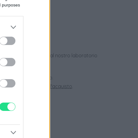
ed purposes
ews
dotti usati, verificati dal nostro laboratorio
 28 giorni.
ini superiori a 150 euro.
tate la nostra
Guida all'acquisto
.