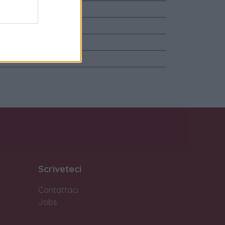
e Garanzia Originale
ente
Scriveteci
Contattaci
Jobs