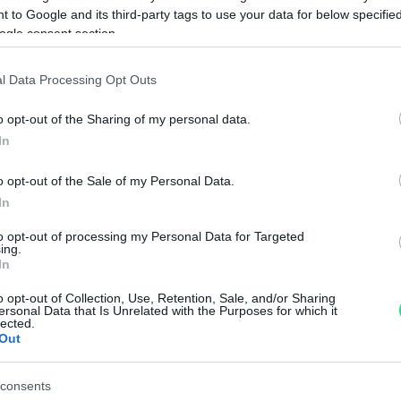
 to Google and its third-party tags to use your data for below specifi
4.8
ogle consent section.
Basato su 408 revi
l Data Processing Opt Outs
Powered by
LocalImpact
o opt-out of the Sharing of my personal data.
In
Garanzia di due anni
sui pro
o opt-out of the Sale of my Personal Data.
di assistenza.
In
Reso facile e gratuito
entro
Spedizione gratuita
per ord
to opt-out of processing my Personal Data for Targeted
ing.
Per maggiori dettagli consul
In
o opt-out of Collection, Use, Retention, Sale, and/or Sharing
ersonal Data that Is Unrelated with the Purposes for which it
lected.
Out
consents