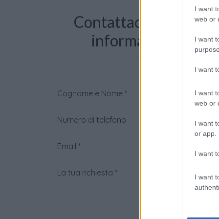
I want t
Contattaci per richie
web or d
informazioni o pre
I want t
purpose
videochiama
I want 
Cognome e Nome
*
I want t
web or d
Numero di telefono
I want t
or app.
Email
*
I want t
La tua richiesta
*
I want t
authenti