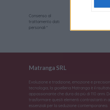
Consenso al
trattamento dati
personali
*
Matranga SRL
Evoluzione e tradizione, emozione e precision
tecnologia, la gioielleria Matranga è il risulta
appassionante che dura da più di 110 anni. 
trasformare questi elementi contrastanti in 
essenziali per la seduzione contemporanea.