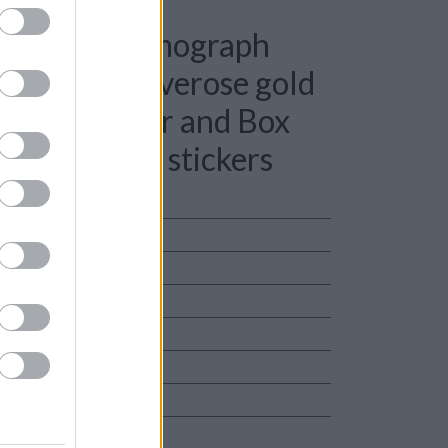
e: Rolex Cosmograph
le strap - everose gold
Rolex Paper and Box
nal factory stickers
ph Daytona
coccodrillo
unisex