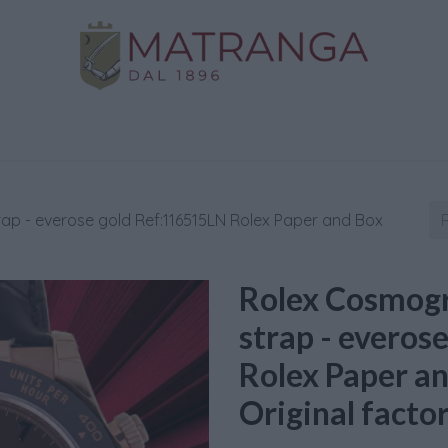
Negozio
Oro da Investimento
Assistenza
C
p - everose gold Ref:116515LN Rolex Paper and Box
Rolex Cosmogr
strap - evero
Rolex Paper a
Original factor