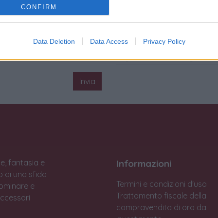
CONFIRM
Anno
:
2016
Condizione
:
Come nuovo
Corredo Originale
:
Scatola 
Data Deletion
Data Access
Privacy Policy
Sigillo rosso Matranga
:
Pres
Invia
e, fantasia e
Informazioni
to di una sfida
Termini e condizioni d'uso
Dominare e
Trattamento fiscale della
accessori
compravendita di oro da