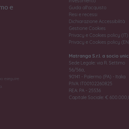
investimento
rmo e
Guida all'acquisto
Resi e recessi
Dichiarazione Accessibilità
Gestione Cookies
Privacy e Cookies policy (IT)
Privacy e Cookies policy (EN
Matranga S.r.l. a socio unic
Sede Legale: via R. Settimo
56/56a,
90141 - Palermo (PA) - Italia
no eseguire
P.IVA: IT00102260825
a.
REA: PA - 25536
Capitale Sociale: € 600.000,0