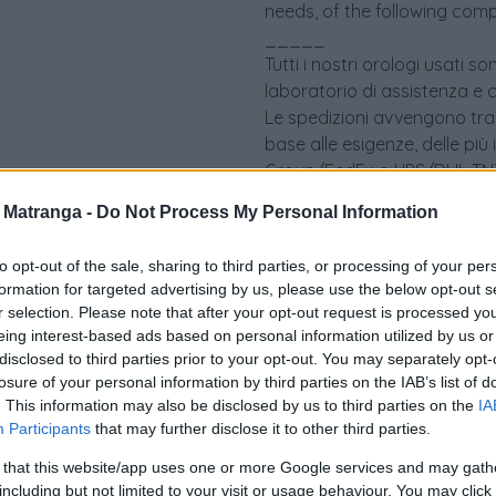
needs, of the following comp
_____
Tutti i nostri orologi usati 
laboratorio di assistenza e 
Le spedizioni avvengono tram
base alle esigenze, delle più
Group/FedEx o UPS/DHL TNT 
a Matranga -
Do Not Process My Personal Information
to opt-out of the sale, sharing to third parties, or processing of your per
formation for targeted advertising by us, please use the below opt-out s
r selection. Please note that after your opt-out request is processed y
eing interest-based ads based on personal information utilized by us or
disclosed to third parties prior to your opt-out. You may separately opt-
Politiche dei prezzi online
losure of your personal information by third parties on the IAB’s list of
Caratteristiche Prodotto
. This information may also be disclosed by us to third parties on the
IA
iRef:
94
Participants
that may further disclose it to other third parties.
 that this website/app uses one or more Google services and may gath
Googl
including but not limited to your visit or usage behaviour. You may click 