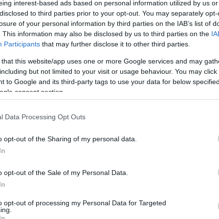
eing interest-based ads based on personal information utilized by us or
disclosed to third parties prior to your opt-out. You may separately opt-
losure of your personal information by third parties on the IAB’s list of
. This information may also be disclosed by us to third parties on the
IA
Participants
that may further disclose it to other third parties.
 that this website/app uses one or more Google services and may gath
Visualizza proposte di fina
including but not limited to your visit or usage behaviour. You may click 
 to Google and its third-party tags to use your data for below specifi
Politiche dei prezzi online
ogle consent section.
Caratteristiche Prodotto
iRef:
93
l Data Processing Opt Outs
o opt-out of the Sharing of my personal data.
Googl
In
4.8
o opt-out of the Sale of my Personal Data.
Basato su 408 revi
In
to opt-out of processing my Personal Data for Targeted
Powered by
LocalImpact
ing.
In