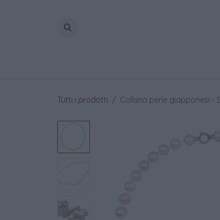
Passa al contenuto
Home
Tutti i prodotti
Collana perle giapponesi - S