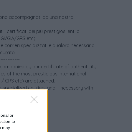
age sono accompagnati da una nostra
i certificati dei più prestigiosi enti di
(IGI/GIA/GRS etc).
e corrieri specializzati e qualora necessario
icurato.
------------
ccompanied by our certificate of authenticity.
tes of the most prestigious international
IA / GRS etc) are attached.
 specialized couriers and if necessary with
sonal or
ection to
ou may