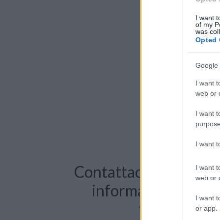
I want t
of my P
was col
Opted 
Google 
I want t
web or d
I want t
purpose
I want 
Contattaci per richie
I want t
web or d
informazioni o pre
I want t
videochiama
or app.