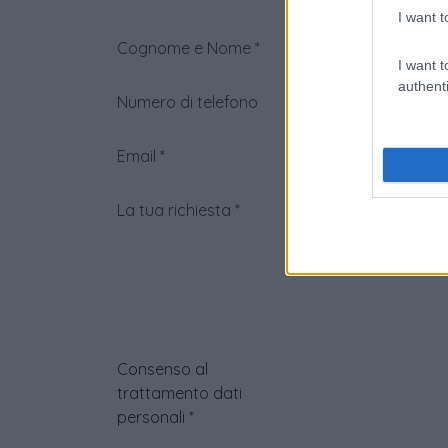
I want t
Cognome e Nome
*
I want t
authenti
Numero di telefono
Email
*
La tua richiesta
*
Consenso al
trattamento dati
personali
*