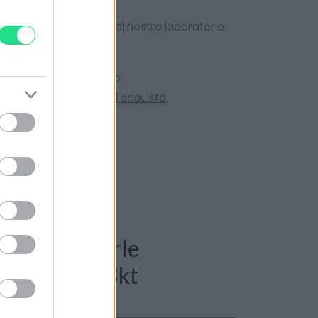
dotti usati, verificati dal nostro laboratorio
 28 giorni.
ini superiori a 150 euro.
tate la nostra
Guida all'acquisto
.
: Collana perle
sta in oro 18kt