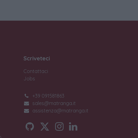
Scriveteci
Contattaci
Jobs
+39 091581863
sales@matranga.it
assistenza@matranga.it
)