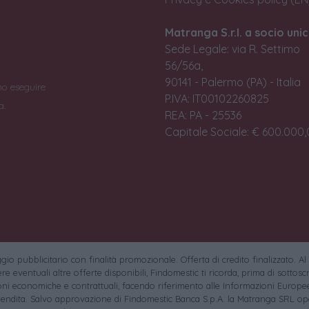
Matranga S.r.l. a socio unic
Sede Legale: via R. Settimo
56/56a,
90141 - Palermo (PA) - Italia
no eseguire
P.IVA: IT00102260825
a.
REA: PA - 25536
Capitale Sociale: € 600.000,0
io pubblicitario con finalità promozionale. Offerta di credito finalizzato. Al
e eventuali altre offerte disponibili, Findomestic ti ricorda, prima di sottoscri
oni economiche e contrattuali, facendo riferimento alle Informazioni Europee
endita. Salvo approvazione di Findomestic Banca S.p.A. la Matranga SRL ope