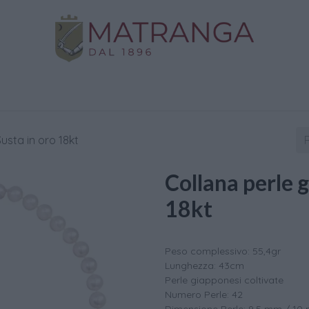
Negozio
Oro da Investimento
Assistenza
C
usta in oro 18kt
Collana perle g
18kt
Peso complessivo: 55,4gr
Lunghezza: 43cm
Perle giapponesi coltivate
Numero Perle: 42