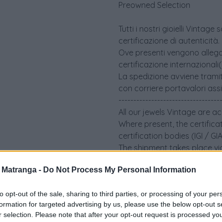
Preowned Selection
Tutti i nostri gioielli Vint
certificazione di autenticità.
Ove presenti vengono allegati 
certificazione internazionali
La spedizione avviene tramit
con corriere portavalori ass
----------------------------------
All our jewels Vintage are a
Where present, the certifica
certification bodies (IGI / G
The shipment takes place via
an insured security courier.
a Matranga -
Do Not Process My Personal Information
to opt-out of the sale, sharing to third parties, or processing of your per
formation for targeted advertising by us, please use the below opt-out s
r selection. Please note that after your opt-out request is processed y