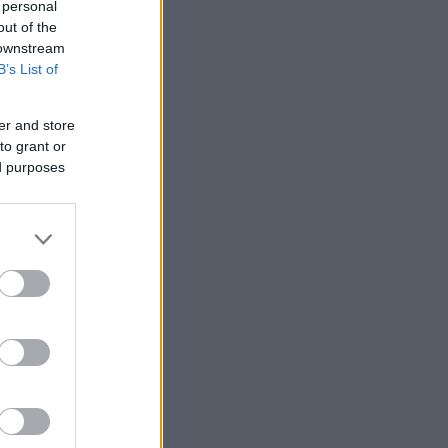
 personal
out of the
 downstream
B’s List of
er and store
nziamento
to grant or
ed purposes
e
ews