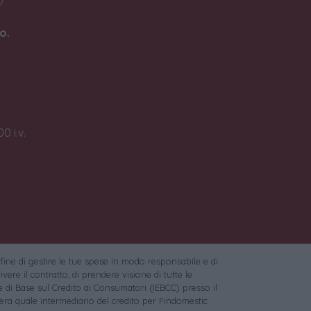
o.
0 i.v.
 fine di gestire le tue spese in modo responsabile e di
vere il contratto, di prendere visione di tutte le
 di Base sul Credito ai Consumatori (IEBCC) presso il
ra quale intermediario del credito per Findomestic