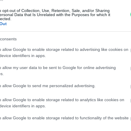
Garanzia di due anni
sui pro
o opt-out of Collection, Use, Retention, Sale, and/or Sharing
ersonal Data that Is Unrelated with the Purposes for which it
di assistenza.
lected.
Out
Reso facile e gratuito
entro
Spedizione gratuita
per ord
consents
Per maggiori dettagli consul
o allow Google to enable storage related to advertising like cookies on
evice identifiers in apps.
o allow my user data to be sent to Google for online advertising
s.
to allow Google to send me personalized advertising.
dere maggiori
Caratteristiche
o allow Google to enable storage related to analytics like cookies on
evice identifiers in apps.
notare una
giapponesi - Su
o allow Google to enable storage related to functionality of the website
ta:
Pietre
:
Perle